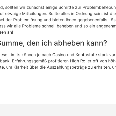
d, sollten wir zunächst einige Schritte zur Problembehebun
uf etwaige Mitteilungen. Sollte alles in Ordnung sein, ist 
 bei der Problemlösung und bieten Ihnen gegebenenfalls Lö
dass wir alle Probleme schnell beheben und so ein angeneh
sen an!
n Summe, den ich abheben kann?
iese Limits können je nach Casino und Kontostufe stark vari
bank. Erfahrungsgemäß profitieren High Roller oft von höh
te, um Klarheit über die Auszahlungsbeträge zu erhalten, un