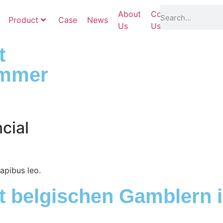
About
Contact
Product
Case
News
Services
Us
Us
t
immer
cial
dapibus leo.
lt belgischen Gamblern