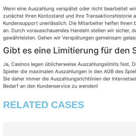
Wenn eine Auszahlung verspätet oder nicht bearbeitet wir
zunächst Ihren Kontostand und Ihre Transaktionshistorie a
Kundensupport unerlässlich. Die Mitarbeiter helfen Ihnen
an. Durch vorausschauendes Handeln stellen wir sicher, 
gewährleisten. Gehen wir Verspätungen gemeinsam gelas
Gibt es eine Limitierung für de
Ja, Casinos legen üblicherweise Auszahlungslimits fest. D
Spieler die maximalen Auszahlungen in den AGB des Spiel
Sie daher immer die Auszahlungsrichtlinien der Internetsei
Bedarf an den Kundenservice zu wenden!
RELATED CASES