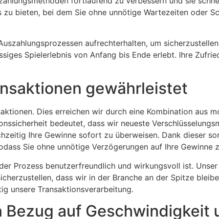
szahlungsmethoden fortlaufend zu verbessern und sie schne
bnis zu bieten, bei dem Sie ohne unnötige Wartezeiten oder S
uszahlungsprozessen aufrechterhalten, um sicherzustellen,
assiges Spielerlebnis von Anfang bis Ende erlebt. Ihre Zufri
ansaktionen gewährleistet
nsaktionen. Dies erreichen wir durch eine Kombination aus 
onssicherheit bedeutet, dass wir neueste Verschlüsselung
chzeitig Ihre Gewinne sofort zu überweisen. Dank dieser s
sodass Sie ohne unnötige Verzögerungen auf Ihre Gewinne z
der Prozess benutzerfreundlich und wirkungsvoll ist. Unse
cherzustellen, dass wir in der Branche an der Spitze bleibe
tig unsere Transaktionsverarbeitung.
in Bezug auf Geschwindigkeit 