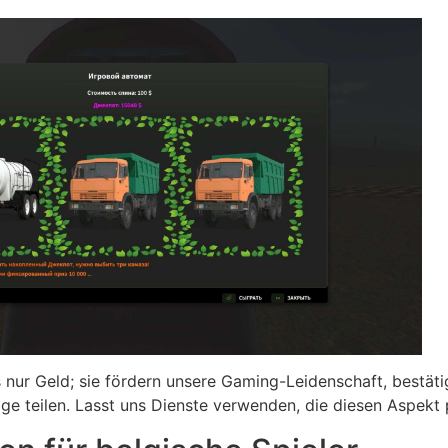
nur Geld; sie fördern unsere Gaming-Leidenschaft, bestäti
ge teilen. Lasst uns Dienste verwenden, die diesen Aspekt p