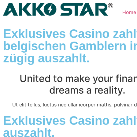
Home
Exklusives Casino zahl
belgischen Gamblern 
zügig auszahlt.
United to make your finan
dreams a reality.
Ut elit tellus, luctus nec ullamcorper mattis, pulvinar 
Exklusives Casino zah
auszahlt.