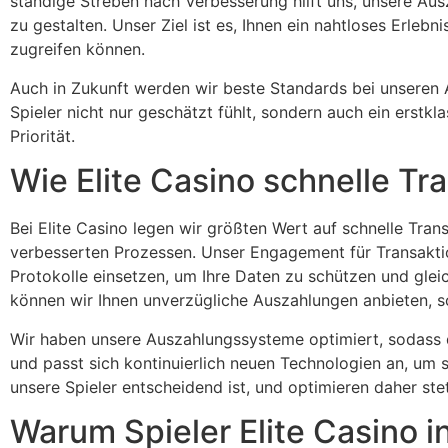
ständige Streben nach Verbesserung hilft uns, unsere Au
zu gestalten. Unser Ziel ist es, Ihnen ein nahtloses Erle
zugreifen können.
Auch in Zukunft werden wir beste Standards bei unseren A
Spieler nicht nur geschätzt fühlt, sondern auch ein erstkl
Priorität.
Wie Elite Casino schnelle Tr
Bei Elite Casino legen wir größten Wert auf schnelle Tra
verbesserten Prozessen. Unser Engagement für Transakti
Protokolle einsetzen, um Ihre Daten zu schützen und glei
können wir Ihnen unverzügliche Auszahlungen anbieten, 
Wir haben unsere Auszahlungssysteme optimiert, sodass 
und passt sich kontinuierlich neuen Technologien an, um si
unsere Spieler entscheidend ist, und optimieren daher ste
Warum Spieler Elite Casino 