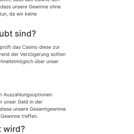
, dass unsere Gewinne ohne
un, da wir keine
ubt sind?
prüft das Casino diese zur
rend der Verzögerung sollten
chnellstmöglich über unser
ren Auszahlungsoptionen
 unser Geld in der
a diese unsere Gesamtgewinne
 Gewinne treffen.
t wird?