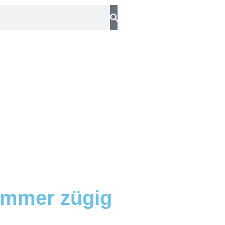
 immer zügig