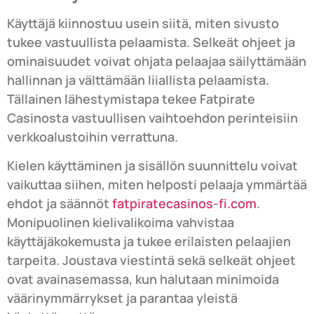
Käyttäjä kiinnostuu usein siitä, miten sivusto
tukee vastuullista pelaamista. Selkeät ohjeet ja
ominaisuudet voivat ohjata pelaajaa säilyttämään
hallinnan ja välttämään liiallista pelaamista.
Tällainen lähestymistapa tekee Fatpirate
Casinosta vastuullisen vaihtoehdon perinteisiin
verkkoalustoihin verrattuna.
Kielen käyttäminen ja sisällön suunnittelu voivat
vaikuttaa siihen, miten helposti pelaaja ymmärtää
ehdot ja säännöt
fatpiratecasinos-fi.com
.
Monipuolinen kielivalikoima vahvistaa
käyttäjäkokemusta ja tukee erilaisten pelaajien
tarpeita. Joustava viestintä sekä selkeät ohjeet
ovat avainasemassa, kun halutaan minimoida
väärinymmärrykset ja parantaa yleistä