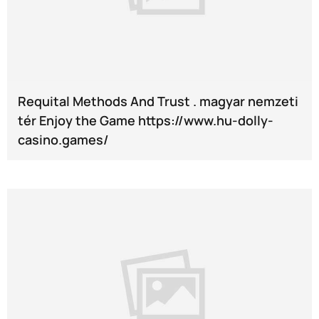
Requital Methods And Trust . magyar nemzeti
tér Enjoy the Game https://www.hu-dolly-
casino.games/