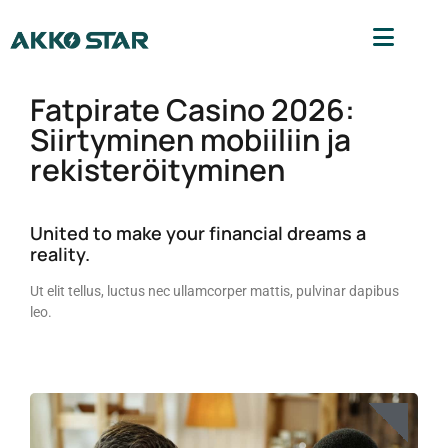
Fatpirate Casino 2026:
Siirtyminen mobiiliin ja
rekisteröityminen
United to make your financial dreams a
reality.
Ut elit tellus, luctus nec ullamcorper mattis, pulvinar dapibus
leo.