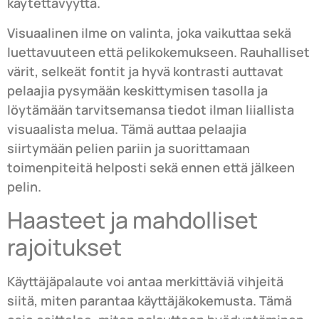
käytettävyyttä.
Visuaalinen ilme on valinta, joka vaikuttaa sekä
luettavuuteen että pelikokemukseen. Rauhalliset
värit, selkeät fontit ja hyvä kontrasti auttavat
pelaajia pysymään keskittymisen tasolla ja
löytämään tarvitsemansa tiedot ilman liiallista
visuaalista melua. Tämä auttaa pelaajia
siirtymään pelien pariin ja suorittamaan
toimenpiteitä helposti sekä ennen että jälkeen
pelin.
Haasteet ja mahdolliset
rajoitukset
Käyttäjäpalaute voi antaa merkittäviä vihjeitä
siitä, miten parantaa käyttäjäkokemusta. Tämä