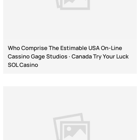
Who Comprise The Estimable USA On-Line
Cassino Gage Studios · Canada Try Your Luck
SOL Casino