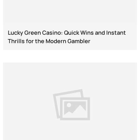
Lucky Green Casino: Quick Wins and Instant
Thrills for the Modern Gambler