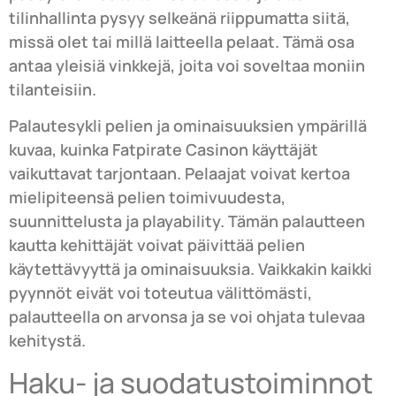
tilinhallinta pysyy selkeänä riippumatta siitä,
missä olet tai millä laitteella pelaat. Tämä osa
antaa yleisiä vinkkejä, joita voi soveltaa moniin
tilanteisiin.
Palautesykli pelien ja ominaisuuksien ympärillä
kuvaa, kuinka Fatpirate Casinon käyttäjät
vaikuttavat tarjontaan. Pelaajat voivat kertoa
mielipiteensä pelien toimivuudesta,
suunnittelusta ja playability. Tämän palautteen
kautta kehittäjät voivat päivittää pelien
käytettävyyttä ja ominaisuuksia. Vaikkakin kaikki
pyynnöt eivät voi toteutua välittömästi,
palautteella on arvonsa ja se voi ohjata tulevaa
kehitystä.
Haku- ja suodatustoiminnot