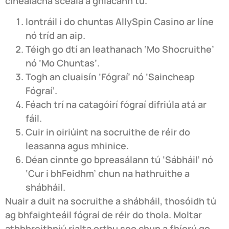
cineálacha scéala a ghlacann tú.
Iontráil i do chuntas AllySpin Casino ar líne
nó tríd an aip.
Téigh go dtí an leathanach ‘Mo Shocruithe’
nó ‘Mo Chuntas’.
Togh an cluaisín ‘Fógraí’ nó ‘Saincheap
Fógraí’.
Féach trí na catagóirí fógraí difriúla atá ar
fáil.
Cuir in oiriúint na socruithe de réir do
leasanna agus mhinice.
Déan cinnte go bpreasálann tú ‘Sábháil’ nó
‘Cur i bhFeidhm’ chun na hathruithe a
shábháil.
Nuair a duit na socruithe a shábháil, thosóidh tú
ag bhfaighteáil fógraí de réir do thola. Moltar
athbhreithniú rialta orthu seo chun a fhíorú go