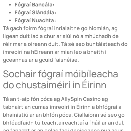
Fógraí Bancála:
Fógraí Slándála:
Fógraí Nuachta:
Tá gach foirm fógraí inrialaithe go hiomlán, ag
ligean duit iad a chur ar siúl nó a mhúchadh de
réir mar a oireann duit. Tá sé seo buntáisteach do
imreoirí na hÉireann ar mian leo a bheith i
gceannas ar a gcuid faisnéise.
Sochair fógraí móibíleacha
do chustaiméirí in Éirinn
Tá an t-aip fón póca ag AllySpin Casino ag
tabhairt an cumas imreoirí in Éirinn a bhfógraí a
bhainistiú ar an bhfón póca. Ciallaíonn sé seo go
bhféadfaidh tú teachtaireachtaí a fháil ar an dul,
ag fanacht ar an eolas faoi dheiseanna nua agus