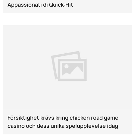
Appassionati di Quick‑Hit
Försiktighet krävs kring chicken road game
casino och dess unika spelupplevelse idag