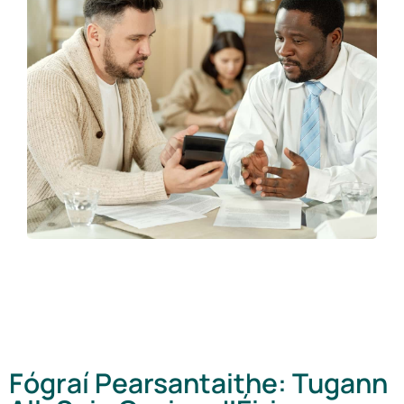
Fógraí Pearsantaithe: Tugann