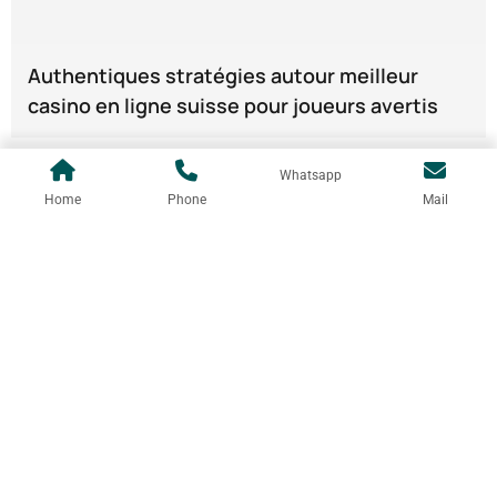
Authentiques stratégies autour meilleur
casino en ligne suisse pour joueurs avertis
Whatsapp
Home
Phone
Mail