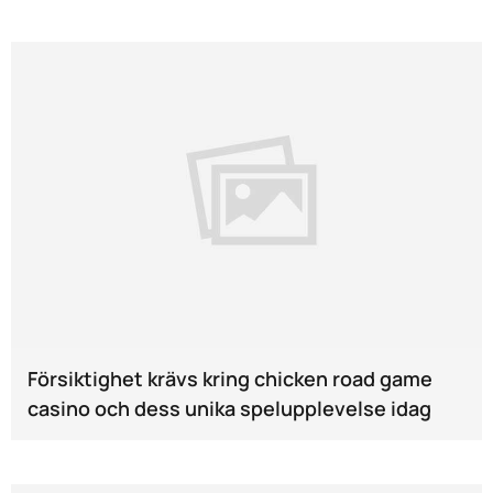
Försiktighet krävs kring chicken road game
casino och dess unika spelupplevelse idag