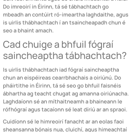
Do imreoirí in Éirinn, tá sé tábhachtach go
mbeadh an contúirt ró-imeartha laghdaithe, agus
is uirlis thábhachtach í an tsaincheapadh chun é
seo a bhaint amach.
Cad chuige a bhfuil fógraí
saincheaptha tábhachtach?
Is uirlis thábhachtach iad fógraí saincheaptha
chun an eispéireas cearrbhachais a oiriúnú. Do
pháirtithe in Éirinn, tá sé seo go bhfuil faisnéis
ábhartha ag teacht chugat ag amanna oiriúnacha.
Laghdaíonn sé an míthaitneamh a bhaineann le
rófhógraí agus tacaíonn sé leat díriú ar an spraoi.
Cuidíonn sé le himreoirí fanacht ar an eolas faoi
sheansanna bónais nua, cluichí, agus himeachtaí