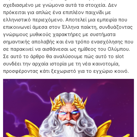
σχεδιασμένο με γνώμονα αυτά τα στοιχεία. Δεν
πρόκειται για απλώς ένα επιπλέον παιχνίδι με
ελληνιστικό περιεχόμενο. Αποτελεί μια εμπειρία που
επικοινωνεί άμεσα στον Έλληνα παίκτη, συνδυάζοντας
γνώριμους μυθικούς χαρακτήρες με συστήματα
σημαντικής απολαβής και ένα τρόπο ενασχόλησης που
σε παρακινεί να αισθάνεσαι ως ημίθεος του Ολύμπου.
Σε αυτό το άρθρο θα αναλύσουμε πώς αυτό το slot
συνδέει την αρχαία ιστορία με τη νέα καινοτομία,
προσφέροντας κάτι ξεχωριστό για το εγχώριο κοινό.