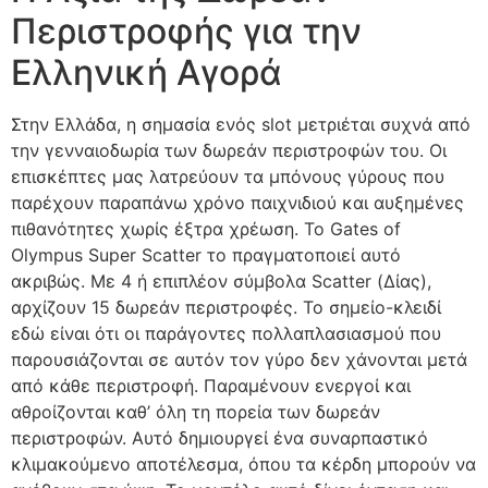
Περιστροφής για την
Ελληνική Αγορά
Στην Ελλάδα, η σημασία ενός slot μετριέται συχνά από
την γενναιοδωρία των δωρεάν περιστροφών του. Οι
επισκέπτες μας λατρεύουν τα μπόνους γύρους που
παρέχουν παραπάνω χρόνο παιχνιδιού και αυξημένες
πιθανότητες χωρίς έξτρα χρέωση. Το Gates of
Olympus Super Scatter το πραγματοποιεί αυτό
ακριβώς. Με 4 ή επιπλέον σύμβολα Scatter (Δίας),
αρχίζουν 15 δωρεάν περιστροφές. Το σημείο-κλειδί
εδώ είναι ότι οι παράγοντες πολλαπλασιασμού που
παρουσιάζονται σε αυτόν τον γύρο δεν χάνονται μετά
από κάθε περιστροφή. Παραμένουν ενεργοί και
αθροίζονται καθ’ όλη τη πορεία των δωρεάν
περιστροφών. Αυτό δημιουργεί ένα συναρπαστικό
κλιμακούμενο αποτέλεσμα, όπου τα κέρδη μπορούν να