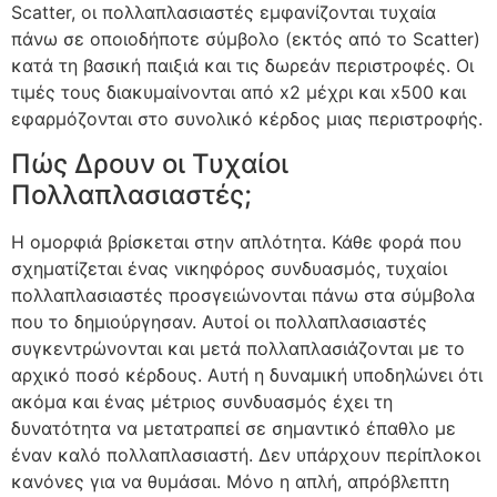
Scatter, οι πολλαπλασιαστές εμφανίζονται τυχαία
πάνω σε οποιοδήποτε σύμβολο (εκτός από το Scatter)
κατά τη βασική παιξιά και τις δωρεάν περιστροφές. Οι
τιμές τους διακυμαίνονται από x2 μέχρι και x500 και
εφαρμόζονται στο συνολικό κέρδος μιας περιστροφής.
Πώς Δρουν οι Τυχαίοι
Πολλαπλασιαστές;
Η ομορφιά βρίσκεται στην απλότητα. Κάθε φορά που
σχηματίζεται ένας νικηφόρος συνδυασμός, τυχαίοι
πολλαπλασιαστές προσγειώνονται πάνω στα σύμβολα
που το δημιούργησαν. Αυτοί οι πολλαπλασιαστές
συγκεντρώνονται και μετά πολλαπλασιάζονται με το
αρχικό ποσό κέρδους. Αυτή η δυναμική υποδηλώνει ότι
ακόμα και ένας μέτριος συνδυασμός έχει τη
δυνατότητα να μετατραπεί σε σημαντικό έπαθλο με
έναν καλό πολλαπλασιαστή. Δεν υπάρχουν περίπλοκοι
κανόνες για να θυμάσαι. Μόνο η απλή, απρόβλεπτη