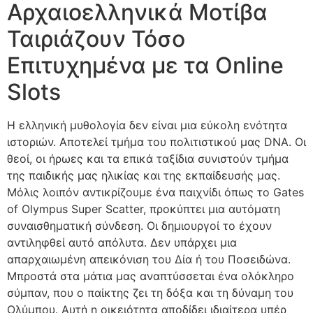
Αρχαιοελληνικά Μοτίβα
Ταιριάζουν Τόσο
Επιτυχημένα με τα Online
Slots
Η ελληνική μυθολογία δεν είναι μια εύκολη ενότητα
ιστοριών. Αποτελεί τμήμα του πολιτιστικού μας DNA. Οι
θεοί, οι ήρωες και τα επικά ταξίδια συνιστούν τμήμα
της παιδικής μας ηλικίας και της εκπαίδευσής μας.
Μόλις λοιπόν αντικρίζουμε ένα παιχνίδι όπως το Gates
of Olympus Super Scatter, προκύπτει μια αυτόματη
συναισθηματική σύνδεση. Οι δημιουργοί το έχουν
αντιληφθεί αυτό απόλυτα. Δεν υπάρχει μια
απαρχαιωμένη απεικόνιση του Δία ή του Ποσειδώνα.
Μπροστά στα μάτια μας αναπτύσσεται ένα ολόκληρο
σύμπαν, που ο παίκτης ζει τη δόξα και τη δύναμη του
Ολύμπου. Αυτή η οικειότητα αποδίδει ιδιαίτερα υπέρ