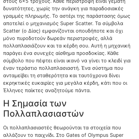
στους 6×5 τροχούς. Κάθε περιστροφή είναι γεμάτη
δυνατότητες, χωρίς την ανάγκη για παραδοσιακές
γραμμές πληρωμής. Το αστέρι της παράστασης όμως
αποτελεί ο μηχανισμός Super Scatter. Τα σύμβολα
Scatter (ο Δίας) εμφανίζονται οπουδήποτε και όχι
μόνο πυροδοτούν δωρεάν περιστροφές, αλλά
πολλαπλασιάζουν και τα κέρδη σου. Αυτή η μηχανική
παράγει ένα συνεχές αίσθημα προσδοκίας. Κάθε
σύμβολο που πέφτει είναι ικανό να γίνει το κλειδί για
έναν τεράστιο πολλαπλασιαστή. Ένα σύστημα που
ανταμείβει τη σταθερότητα και ταυτόχρονα δίνει
εκρηκτικές ευκαιρίες για μεγάλα κέρδη, κάτι που οι
Έλληνες παίκτες αναζητούμε πάντα.
Η Σημασία των
Πολλαπλασιαστών
Οι πολλαπλασιαστές θεωρούνται τα στοιχεία που
αλλάζουν το παιχνίδι. Στο Gates of Olympus Super