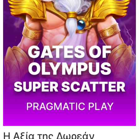
Η Αξία της Δωρεάν