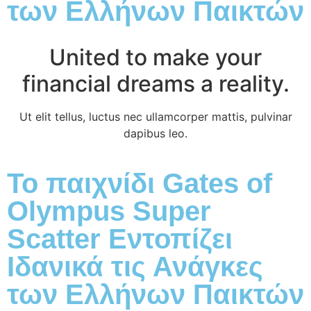
των Ελλήνων Παικτών
United to make your
financial dreams a reality.
Ut elit tellus, luctus nec ullamcorper mattis, pulvinar
dapibus leo.
Το παιχνίδι Gates of
Olympus Super
Scatter Εντοπίζει
Ιδανικά τις Ανάγκες
των Ελλήνων Παικτών