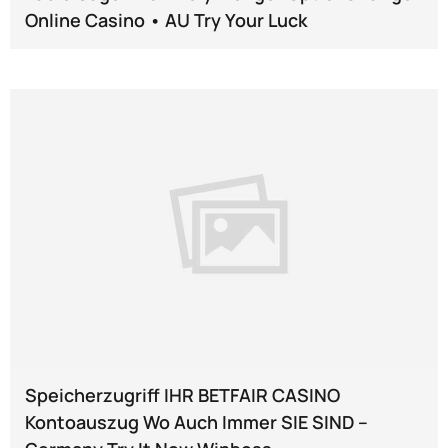
Online Casino • AU Try Your Luck
Speicherzugriff IHR BETFAIR CASINO
Kontoauszug Wo Auch Immer SIE SIND --