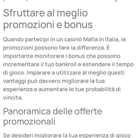
Sfruttare al meglio
promozioni e bonus
Quando partecipi in un casinò Mafia in Italia, le
promozioni possono fare la differenza. È
importante monitorare i bonus che possono
incrementare il tuo bankroll e estendere il tempo
di gioco. Imparare a utilizzare al meglio questi
vantaggi può davvero migliorare la tua
esperienza e aumentare le tue probabilità di
vincita.
Panoramica delle offerte
promozionali
Se desideri migliorare la tua esperienza di gioco