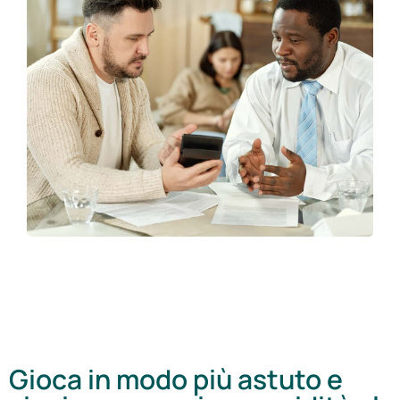
Gioca in modo più astuto e