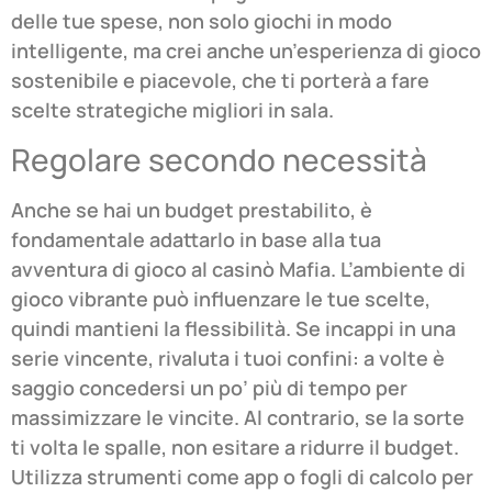
delle tue spese, non solo giochi in modo
intelligente, ma crei anche un’esperienza di gioco
sostenibile e piacevole, che ti porterà a fare
scelte strategiche migliori in sala.
Regolare secondo necessità
Anche se hai un budget prestabilito, è
fondamentale adattarlo in base alla tua
avventura di gioco al casinò Mafia. L’ambiente di
gioco vibrante può influenzare le tue scelte,
quindi mantieni la flessibilità. Se incappi in una
serie vincente, rivaluta i tuoi confini: a volte è
saggio concedersi un po’ più di tempo per
massimizzare le vincite. Al contrario, se la sorte
ti volta le spalle, non esitare a ridurre il budget.
Utilizza strumenti come app o fogli di calcolo per