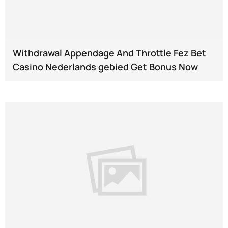
Withdrawal Appendage And Throttle Fez Bet
Casino Nederlands gebied Get Bonus Now