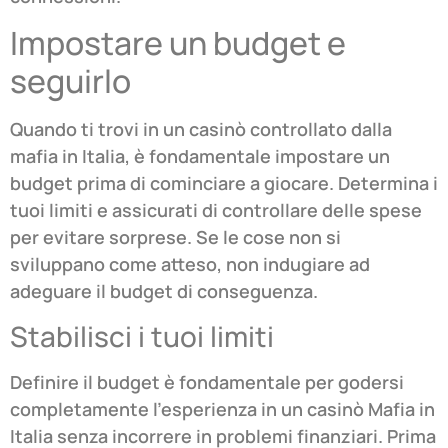
Impostare un budget e
seguirlo
Quando ti trovi in un casinò controllato dalla
mafia in Italia, è fondamentale impostare un
budget prima di cominciare a giocare. Determina i
tuoi limiti e assicurati di controllare delle spese
per evitare sorprese. Se le cose non si
sviluppano come atteso, non indugiare ad
adeguare il budget di conseguenza.
Stabilisci i tuoi limiti
Definire il budget è fondamentale per godersi
completamente l’esperienza in un casinò Mafia in
Italia senza incorrere in problemi finanziari. Prima