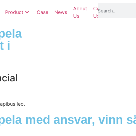
About
Contact
Product
Case
News
Service
Us
Us
pela
 i
cial
dapibus leo.
ela med ansvar, vinn sä