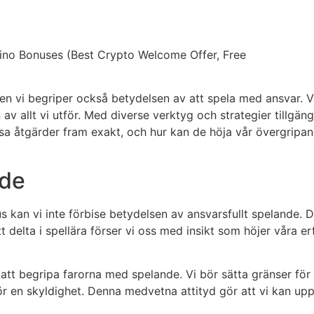
en vi begriper också betydelsen av att spela med ansvar. 
v allt vi utför. Med diverse verktyg och strategier tillgängli
essa åtgärder fram exakt, och hur kan de höja vår övergripa
nde
s kan vi inte förbise betydelsen av ansvarsfullt spelande. De
tt delta i spellära förser vi oss med insikt som höjer våra 
s att begripa farorna med spelande. Vi bör sätta gränser för
t för en skyldighet. Denna medvetna attityd gör att vi kan u