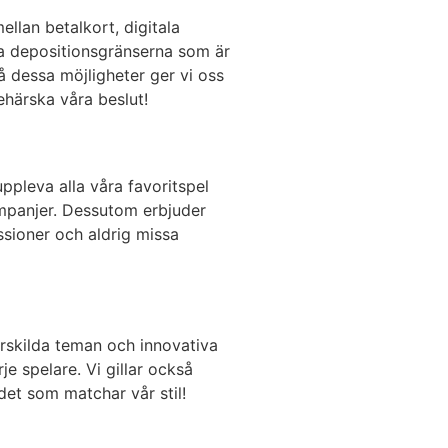
llan betalkort, digitala
ra depositionsgränserna som är
tå dessa möjligheter ger vi oss
behärska våra beslut!
ppleva alla våra favoritspel
ampanjer. Dessutom erbjuder
ssioner och aldrig missa
ärskilda teman och innovativa
je spelare. Vi gillar också
det som matchar vår stil!