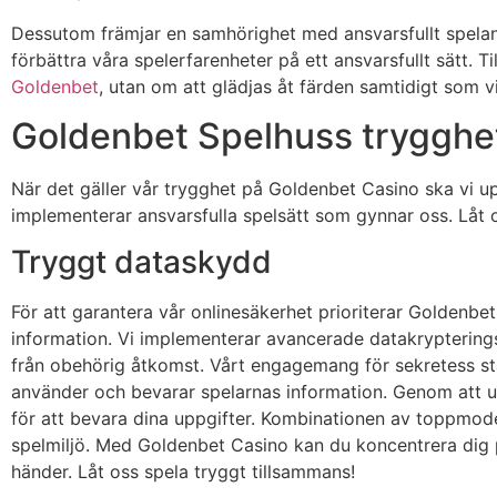
Dessutom främjar en samhörighet med ansvarsfullt spelande
förbättra våra spelerfarenheter på ett ansvarsfullt sätt. T
Goldenbet
, utan om att glädjas åt färden samtidigt som 
Goldenbet Spelhuss trygghe
När det gäller vår trygghet på Goldenbet Casino ska vi u
implementerar ansvarsfulla spelsätt som gynnar oss. Låt o
Tryggt dataskydd
För att garantera vår onlinesäkerhet prioriterar Golden
information. Vi implementerar avancerade datakrypteringste
från obehörig åtkomst. Vårt engagemang för sekretess stär
använder och bevarar spelarnas information. Genom att upp
för att bevara dina uppgifter. Kombinationen av toppmoder
spelmiljö. Med Goldenbet Casino kan du koncentrera dig p
händer. Låt oss spela tryggt tillsammans!