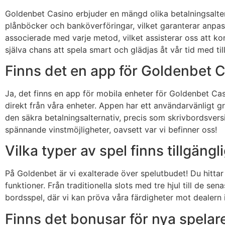
Goldenbet Casino erbjuder en mängd olika betalningsaltern
plånböcker och banköverföringar, vilket garanterar anpas
associerade med varje metod, vilket assisterar oss att kon
själva chans att spela smart och glädjas åt vår tid med til
Finns det en app för Goldenbet 
Ja, det finns en app för mobila enheter för Goldenbet Casi
direkt från våra enheter. Appen har ett användarvänligt 
den säkra betalningsalternativ, precis som skrivbordsver
spännande vinstmöjligheter, oavsett var vi befinner oss!
Vilka typer av spel finns tillgän
På Goldenbet är vi exalterade över spelutbudet! Du hittar
funktioner. Från traditionella slots med tre hjul till de se
bordsspel, där vi kan pröva våra färdigheter mot dealern i
Finns det bonusar för nya spela