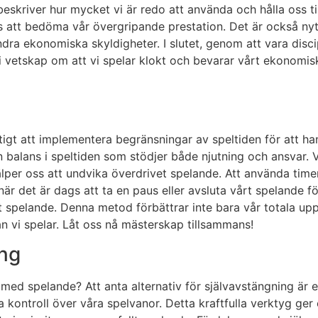
beskriver hur mycket vi är redo att använda och hålla oss ti
ss att bedöma vår övergripande prestation. Det är också nyt
andra ekonomiska skyldigheter. I slutet, genom att vara dis
i vetskap om att vi spelar klokt och bevarar vårt ekonomis
tigt att implementera begränsningar av speltiden för att han
n balans i speltiden som stödjer både njutning och ansvar.
hjälper oss att undvika överdrivet spelande. Att använda tim
r det är dags att ta en paus eller avsluta vårt spelande f
rt spelande. Denna metod förbättrar inte bara vår totala up
n vi spelar. Låt oss nå mästerskap tillsammans!
ing
med spelande? Att anta alternativ för självavstängning är e
a kontroll över våra spelvanor. Detta kraftfulla verktyg ger 