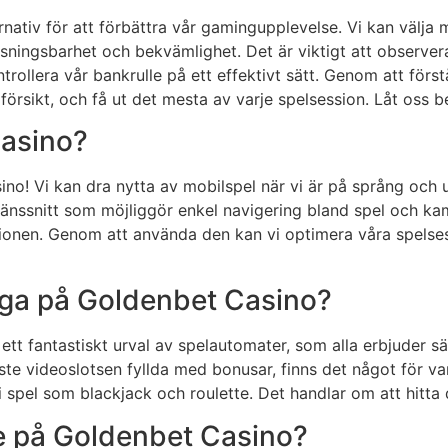
ativ för att förbättra vår gamingupplevelse. Vi kan välja me
sningsbarhet och bekvämlighet. Det är viktigt att observe
trollera vår bankrulle på ett effektivt sätt. Genom att förs
lförsikt, och få ut det mesta av varje spelsession. Låt oss 
Casino?
no! Vi kan dra nytta av mobilspel när vi är på språng och u
gränssnitt som möjliggör enkel navigering bland spel och k
sionen. Genom att använda den kan vi optimera våra spelse
gliga på Goldenbet Casino?
 ett fantastiskt urval av spelautomater, som alla erbjuder s
naste videoslotsen fyllda med bonusar, finns det något för var
 spel som blackjack och roulette. Det handlar om att hitta 
re på Goldenbet Casino?