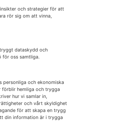
sikter och strategier för att
ra rör sig om att vinna,
r tryggt dataskydd och
 för oss samtliga.
as personliga och ekonomiska
r förblir hemliga och trygga
iver hur vi samlar in,
rättigheter och vårt skyldighet
tagande för att skapa en trygg
 din information är i trygga