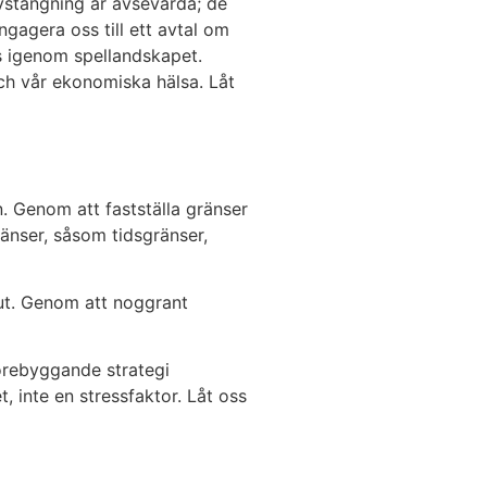
vavstängning är avsevärda; de
ngagera oss till ett avtal om
ss igenom spellandskapet.
ch vår ekonomiska hälsa. Låt
n. Genom att fastställa gränser
gränser, såsom tidsgränser,
lut. Genom att noggrant
örebyggande strategi
, inte en stressfaktor. Låt oss