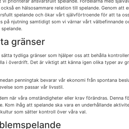
tt vi prioriterar ansvarsfullt spelande. Fördelarna med själ
ar också en hälsosammare relation till spelande. Genom att e
sfullt spelande och ökar vårt självförtroende för att ta o
s på njutning samtidigt som vi värnar vårt välbefinnande o
r spelande.
tta gränser
i sätta tydliga gränser som hjälper oss att behålla kontrolle
la i överdrift. Det är viktigt att känna igen olika typer av 
g, medan penningtak bevarar vår ekonomi från spontana bes
velse som passar vår livsstil.
 dem när våra omständigheter eller krav förändras. Denna f
e. Kom ihåg att spelande ska vara en underhållande aktivitet
tur som sätter kontroll över våra val.
roblemspelande