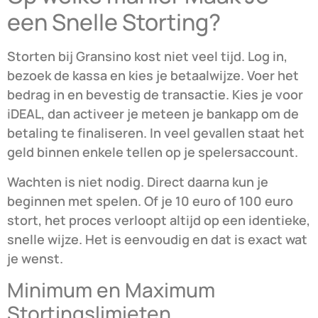
een Snelle Storting?
Storten bij Gransino kost niet veel tijd. Log in,
bezoek de kassa en kies je betaalwijze. Voer het
bedrag in en bevestig de transactie. Kies je voor
iDEAL, dan activeer je meteen je bankapp om de
betaling te finaliseren. In veel gevallen staat het
geld binnen enkele tellen op je spelersaccount.
Wachten is niet nodig. Direct daarna kun je
beginnen met spelen. Of je 10 euro of 100 euro
stort, het proces verloopt altijd op een identieke,
snelle wijze. Het is eenvoudig en dat is exact wat
je wenst.
Minimum en Maximum
Stortingslimieten