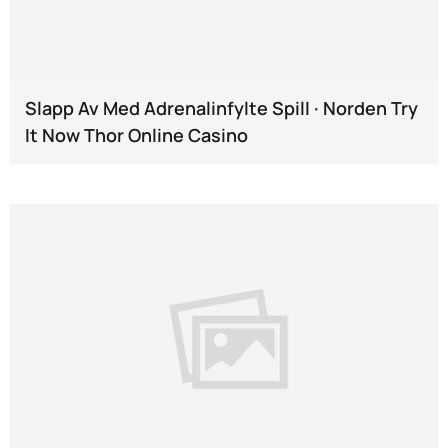
Slapp Av Med Adrenalinfylte Spill · Norden Try
It Now Thor Online Casino