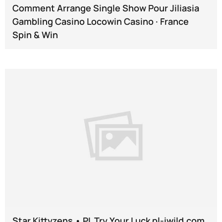
Comment Arrange Single Show Pour Jiliasia
Gambling Casino Locowin Casino · France
Spin & Win
Star Kittyzens • PL Try Your Luck pl-iwild.com