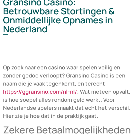
Gransino Casino:
Betrouwbare Stortingen &
Onmiddellijke Opnames in
Nederland
Op zoek naar een casino waar spelen veilig en
zonder gedoe verloopt? Gransino Casino is een
naam die je vaak tegenkomt, en terecht
https://ggransino.com/nl-nl/
. Wat meteen opvalt,
is hoe soepel alles rondom geld werkt. Voor
Nederlandse spelers maakt dat echt het verschil.
Hier zie je hoe dat in de praktijk gaat.
Zekere Betaalmogelijkheden