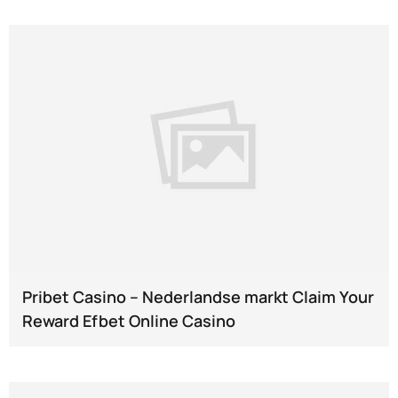
Pribet Casino – Nederlandse markt Claim Your
Reward Efbet Online Casino