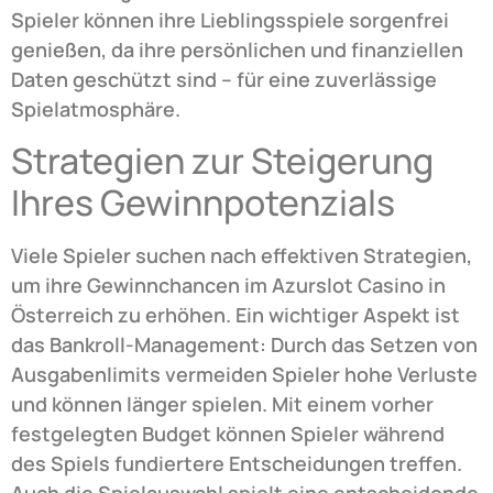
Spieler können ihre Lieblingsspiele sorgenfrei
genießen, da ihre persönlichen und finanziellen
Daten geschützt sind – für eine zuverlässige
Spielatmosphäre.
Strategien zur Steigerung
Ihres Gewinnpotenzials
Viele Spieler suchen nach effektiven Strategien,
um ihre Gewinnchancen im Azurslot Casino in
Österreich zu erhöhen. Ein wichtiger Aspekt ist
das Bankroll-Management: Durch das Setzen von
Ausgabenlimits vermeiden Spieler hohe Verluste
und können länger spielen. Mit einem vorher
festgelegten Budget können Spieler während
des Spiels fundiertere Entscheidungen treffen.