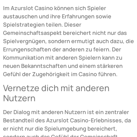
Im Azurslot Casino können sich Spieler
austauschen und ihre Erfahrungen sowie
Spielstrategien teilen. Dieser
Gemeinschaftsaspekt bereichert nicht nur das
Spielvergnügen, sondern ermutigt auch dazu, die
Errungenschaften der anderen zu feiern. Der
Kommunikation mit anderen Spielern kann zu
neuen Bekanntschaften und einem stärkeren
Gefühl der Zugehörigkeit im Casino führen.
Vernetze dich mit anderen
Nutzern
Der Dialog mit anderen Nutzern ist ein zentraler
Bestandteil des Azurslot Casino-Erlebnisses, da
er nicht nur die Spielumgebung bereichert,
sondern auch das Gefühl der Gemeinschaft