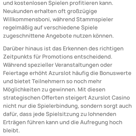
und kostenlosen Spielen profitieren kann.
Neukunden erhalten oft großzügige
Willkommensboni, während Stammspieler
regelmäßig auf verschiedene Spiele
zugeschnittene Angebote nutzen können.
Darüber hinaus ist das Erkennen des richtigen
Zeitpunkts für Promotions entscheidend.
Während spezieller Veranstaltungen oder
Feiertage erhöht Azurslot häufig die Bonuswerte
und bietet Teilnehmern so noch mehr
Möglichkeiten zu gewinnen. Mit diesen
strategischen Offerten steigert Azurslot Casino
nicht nur die Spielerbindung, sondern sorgt auch
dafür, dass jede Spielsitzung zu lohnenden
Erträgen führen kann und die Aufregung hoch
bleibt.