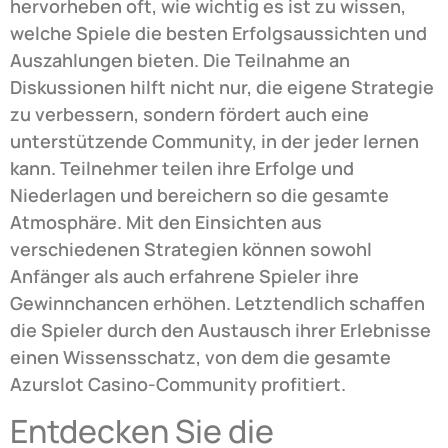
hervorheben oft, wie wichtig es ist zu wissen,
welche Spiele die besten Erfolgsaussichten und
Auszahlungen bieten. Die Teilnahme an
Diskussionen hilft nicht nur, die eigene Strategie
zu verbessern, sondern fördert auch eine
unterstützende Community, in der jeder lernen
kann. Teilnehmer teilen ihre Erfolge und
Niederlagen und bereichern so die gesamte
Atmosphäre. Mit den Einsichten aus
verschiedenen Strategien können sowohl
Anfänger als auch erfahrene Spieler ihre
Gewinnchancen erhöhen. Letztendlich schaffen
die Spieler durch den Austausch ihrer Erlebnisse
einen Wissensschatz, von dem die gesamte
Azurslot Casino-Community profitiert.
Entdecken Sie die