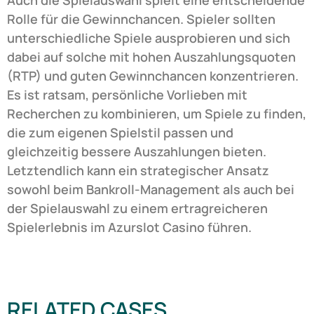
Auch die Spielauswahl spielt eine entscheidende
Rolle für die Gewinnchancen. Spieler sollten
unterschiedliche Spiele ausprobieren und sich
dabei auf solche mit hohen Auszahlungsquoten
(RTP) und guten Gewinnchancen konzentrieren.
Es ist ratsam, persönliche Vorlieben mit
Recherchen zu kombinieren, um Spiele zu finden,
die zum eigenen Spielstil passen und
gleichzeitig bessere Auszahlungen bieten.
Letztendlich kann ein strategischer Ansatz
sowohl beim Bankroll-Management als auch bei
der Spielauswahl zu einem ertragreicheren
Spielerlebnis im Azurslot Casino führen.
RELATED CASES