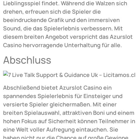
Lieblingsspiel findet. Während die Walzen sich
drehen, erfreuen sich die Spieler die
beeindruckende Grafik und den immersiven
Sound, die das Spielerlebnis verbessern. Mit
diesem breiten Angebot verspricht das Azurslot
Casino hervorragende Unterhaltung für alle.
Abschluss
Abschließend bietet Azurslot Casino ein
spannendes Spielerlebnis für Einsteiger und
versierte Spieler gleichermaßen. Mit einer
breiten Spielauswahl, attraktiven Boni und einem
hohen Fokus auf Sicherheit können Teilnehmer in
eine Welt voller Aufregung eintauchen. Sie
haben nicht nur die Chance auf große Gewinne,