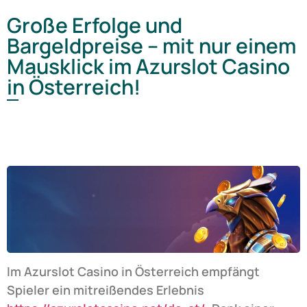
Große Erfolge und
Bargeldpreise – mit nur einem
Mausklick im Azurslot Casino
in Österreich!
Im Azurslot Casino in Österreich empfängt
Spieler ein mitreißendes Erlebnis