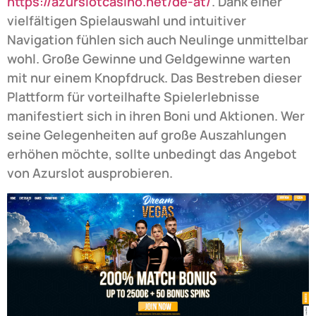
https://azurslotcasino.net/de-at/
. Dank einer
vielfältigen Spielauswahl und intuitiver
Navigation fühlen sich auch Neulinge unmittelbar
wohl. Große Gewinne und Geldgewinne warten
mit nur einem Knopfdruck. Das Bestreben dieser
Plattform für vorteilhafte Spielerlebnisse
manifestiert sich in ihren Boni und Aktionen. Wer
seine Gelegenheiten auf große Auszahlungen
erhöhen möchte, sollte unbedingt das Angebot
von Azurslot ausprobieren.