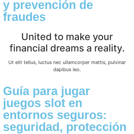
y prevención de
fraudes
United to make your
financial dreams a reality.
Ut elit tellus, luctus nec ullamcorper mattis, pulvinar
dapibus leo.
Guía para jugar
juegos slot en
entornos seguros:
seguridad, protección