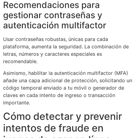
Recomendaciones para
gestionar contraseñas y
autenticación multifactor
Usar contraseñas robustas, únicas para cada
plataforma, aumenta la seguridad. La combinación de
letras, números y caracteres especiales es
recomendable.
Asimismo, habilitar la autenticación multifactor (MFA)
añade una capa adicional de protección, solicitando un
código temporal enviado a tu móvil o generador de
claves en cada intento de ingreso o transacción
importante.
Cómo detectar y prevenir
intentos de fraude en