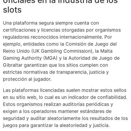
slots
Una plataforma segura siempre cuenta con
certificaciones y licencias otorgadas por organismos
reguladores reconocidos internacionalmente. Por
ejemplo, entidades como la Comisión de Juego del
Reino Unido (UK Gambling Commission), la Malta
Gaming Authority (MGA) y la Autoridad de Juego de
Gibraltar garantizan que los sitios cumplen con
estrictas normativas de transparencia, justicia y
protección al jugador.
Las plataformas licenciadas suelen mostrar estos sellos
en su sitio web, lo cual es un indicador de confiabilidad.
Estos organismos realizan auditorías periódicas y
exigen a los operadores mantener estándares de
seguridad y auditar aleatoriamente los resultados de los
juegos para garantizar la aleatoriedad y justicia.