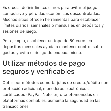
Es crucial definir límites claros para evitar el juego
compulsivo y pérdidas económicas descontroladas.
Muchos sitios ofrecen herramientas para establecer
límites diarios, semanales o mensuales en depósitos y
sesiones de juego.
Por ejemplo, establecer un tope de 50 euros en
depósitos mensuales ayuda a mantener control sobre
gastos y evita el riesgo de endeudamiento.
Utilizar métodos de pago
seguros y verificables
Optar por métodos como tarjetas de crédito/débito con
protección adicional, monederos electrónicos
certificados (PayPal, Neteller) o criptomonedas en
plataformas confiables, aumenta la seguridad en las
transacciones.