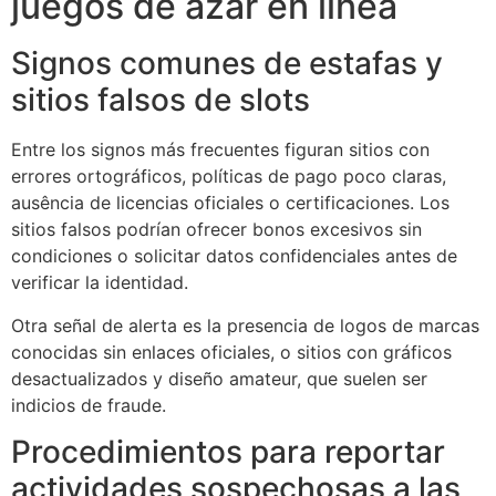
juegos de azar en línea
Signos comunes de estafas y
sitios falsos de slots
Entre los signos más frecuentes figuran sitios con
errores ortográficos, políticas de pago poco claras,
ausência de licencias oficiales o certificaciones. Los
sitios falsos podrían ofrecer bonos excesivos sin
condiciones o solicitar datos confidenciales antes de
verificar la identidad.
Otra señal de alerta es la presencia de logos de marcas
conocidas sin enlaces oficiales, o sitios con gráficos
desactualizados y diseño amateur, que suelen ser
indicios de fraude.
Procedimientos para reportar
actividades sospechosas a las