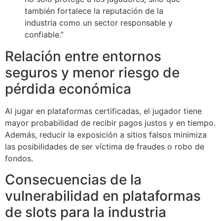
también fortalece la reputación de la
industria como un sector responsable y
confiable.”
Relación entre entornos
seguros y menor riesgo de
pérdida económica
Al jugar en plataformas certificadas, el jugador tiene
mayor probabilidad de recibir pagos justos y en tiempo.
Además, reducir la exposición a sitios falsos minimiza
las posibilidades de ser víctima de fraudes o robo de
fondos.
Consecuencias de la
vulnerabilidad en plataformas
de slots para la industria