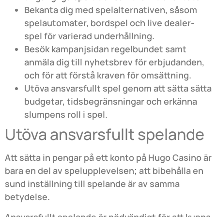
Bekanta dig med spelalternativen, såsom
spelautomater, bordspel och live dealer-
spel för varierad underhållning.
Besök kampanjsidan regelbundet samt
anmäla dig till nyhetsbrev för erbjudanden,
och för att förstå kraven för omsättning.
Utöva ansvarsfullt spel genom att sätta sätta
budgetar, tidsbegränsningar och erkänna
slumpens roll i spel.
Utöva ansvarsfullt spelande
Att sätta in pengar på ett konto på Hugo Casino är
bara en del av spelupplevelsen; att bibehålla en
sund inställning till spelande är av samma
betydelse.
Ansvarsfullt spelande är nödvändigt för att kunna