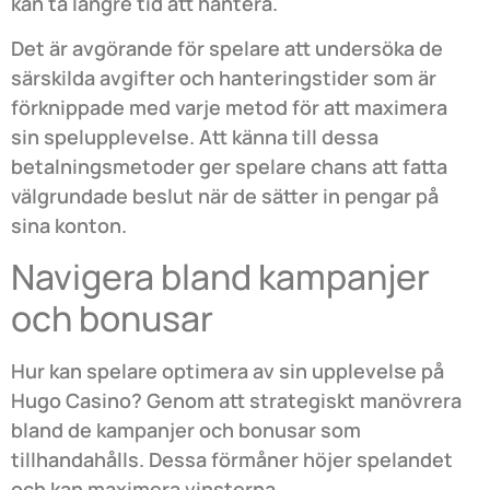
kan ta längre tid att hantera.
Det är avgörande för spelare att undersöka de
särskilda avgifter och hanteringstider som är
förknippade med varje metod för att maximera
sin spelupplevelse. Att känna till dessa
betalningsmetoder ger spelare chans att fatta
välgrundade beslut när de sätter in pengar på
sina konton.
Navigera bland kampanjer
och bonusar
Hur kan spelare optimera av sin upplevelse på
Hugo Casino? Genom att strategiskt manövrera
bland de kampanjer och bonusar som
tillhandahålls. Dessa förmåner höjer spelandet
och kan maximera vinsterna.