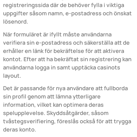
registreringssida där de behöver fylla i viktiga
uppgifter såsom namn, e-postadress och önskat
lösenord.
När formuläret är ifyllt måste användarna
verifiera sin e-postadress och säkerställa att de
erhåller en länk för bekräftelse för att aktivera
kontot. Efter att ha bekräftat sin registrering kan
användarna logga in samt upptäcka casinots
layout.
Det är passande för nya användare att fullborda
sin profil genom att lämna ytterligare
information, vilket kan optimera deras
spelupplevelse. Skyddsåtgärder, såsom
tvåstegsverifiering, föreslås också för att trygga
deras konto.