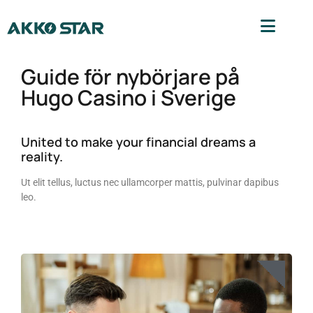
Guide för nybörjare på
Hugo Casino i Sverige
United to make your financial dreams a
reality.
Ut elit tellus, luctus nec ullamcorper mattis, pulvinar dapibus
leo.