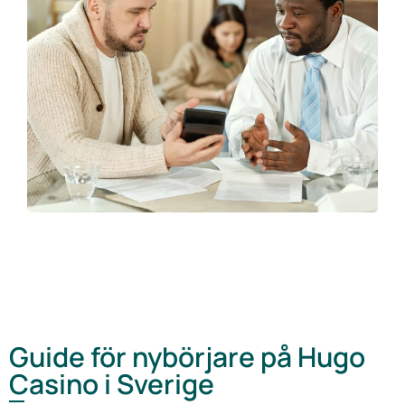
Guide för nybörjare på Hugo
Casino i Sverige