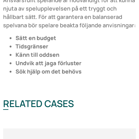
njuta av spelupplevelsen på ett tryggt och
hållbart sätt. För att garantera en balanserad
spelvana bör spelare beakta följande anvisningar:
Sätt en budget
Tidsgränser
Känn till oddsen
Undvik att jaga förluster
Sök hjälp om det behövs
RELATED CASES