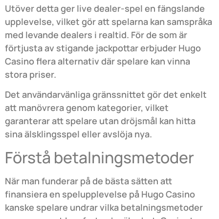
Utöver detta ger live dealer-spel en fängslande
upplevelse, vilket gör att spelarna kan samspråka
med levande dealers i realtid. För de som är
förtjusta av stigande jackpottar erbjuder Hugo
Casino flera alternativ där spelare kan vinna
stora priser.
Det användarvänliga gränssnittet gör det enkelt
att manövrera genom kategorier, vilket
garanterar att spelare utan dröjsmål kan hitta
sina älsklingsspel eller avslöja nya.
Förstå betalningsmetoder
När man funderar på de bästa sätten att
finansiera en spelupplevelse på Hugo Casino
kanske spelare undrar vilka betalningsmetoder