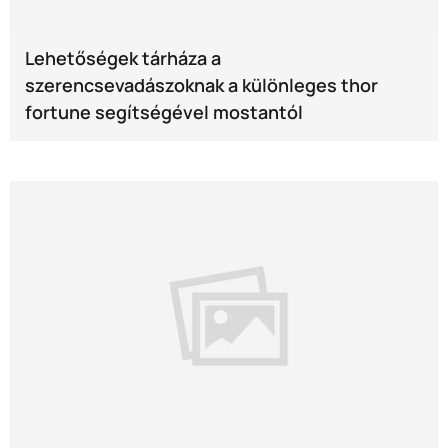
Lehetőségek tárháza a
szerencsevadászoknak a különleges thor
fortune segítségével mostantól