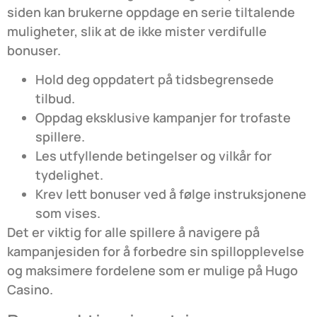
siden kan brukerne oppdage en serie tiltalende
muligheter, slik at de ikke mister verdifulle
bonuser.
Hold deg oppdatert på tidsbegrensede
tilbud.
Oppdag eksklusive kampanjer for trofaste
spillere.
Les utfyllende betingelser og vilkår for
tydelighet.
Krev lett bonuser ved å følge instruksjonene
som vises.
Det er viktig for alle spillere å navigere på
kampanjesiden for å forbedre sin spillopplevelse
og maksimere fordelene som er mulige på Hugo
Casino.