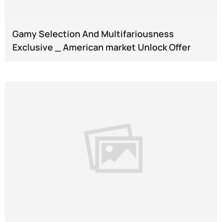
Gamy Selection And Multifariousness
Exclusive _ American market Unlock Offer