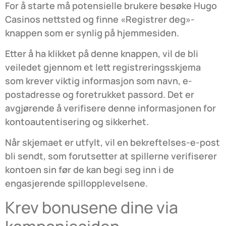
For å starte må potensielle brukere besøke Hugo
Casinos nettsted og finne «Registrer deg»-
knappen som er synlig på hjemmesiden.
Etter å ha klikket på denne knappen, vil de bli
veiledet gjennom et lett registreringsskjema
som krever viktig informasjon som navn, e-
postadresse og foretrukket passord. Det er
avgjørende å verifisere denne informasjonen for
kontoautentisering og sikkerhet.
Når skjemaet er utfylt, vil en bekreftelses-e-post
bli sendt, som forutsetter at spillerne verifiserer
kontoen sin før de kan begi seg inn i de
engasjerende spillopplevelsene.
Krev bonusene dine via