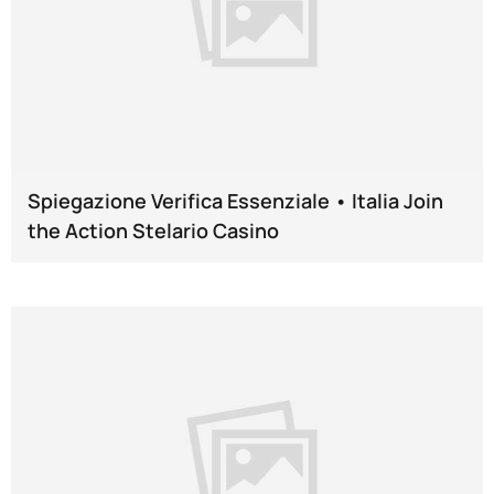
Spiegazione Verifica Essenziale • Italia Join
the Action Stelario Casino