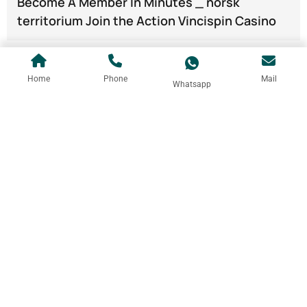
Become A Member In Minutes _ norsk
territorium Join the Action Vincispin Casino
Home
Phone
Mail
Whatsapp