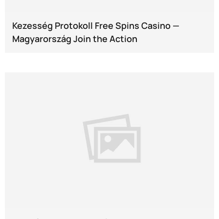
Kezesség Protokoll Free Spins Casino —
Magyarország Join the Action