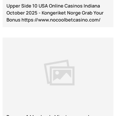
Upper Side 10 USA Online Casinos Indiana
October 2025 - Kongeriket Norge Grab Your
Bonus https://www.nocoolbetcasino.com/