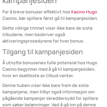
kampanjesiden
For å kreve bonuser effektivt hos
Kasino Hugo
Casino, bør spillere først gå til kampanjesiden.
Dette viktige trinnet viser ikke bare de siste
tilbudene, men beskriver også
aktiveringsprosedyrene for hver bonus.
Tilgang til kampanjesiden
Å utnytte bonusenes fulle potensial hos Hugo
Casino begynner med å gå til kampanjesiden,
hvor en skattkiste av tilbud venter.
Denne huben viser ikke bare frem de siste
kampanjene, men tilbyr også informasjon om
pågående kampanjer skreddersydd for spillere
som søker belønninger. Ved å gå inn på denne