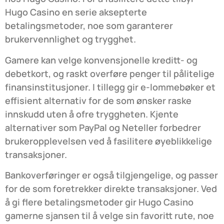
Hugo Casino en serie aksepterte
betalingsmetoder, noe som garanterer
brukervennlighet og trygghet.
Gamere kan velge konvensjonelle kreditt- og
debetkort, og raskt overføre penger til pålitelige
finansinstitusjoner. I tillegg gir e-lommebøker et
effisient alternativ for de som ønsker raske
innskudd uten å ofre tryggheten. Kjente
alternativer som PayPal og Neteller forbedrer
brukeropplevelsen ved å fasilitere øyeblikkelige
transaksjoner.
Bankoverføringer er også tilgjengelige, og passer
for de som foretrekker direkte transaksjoner. Ved
å gi flere betalingsmetoder gir Hugo Casino
gamerne sjansen til å velge sin favoritt rute, noe