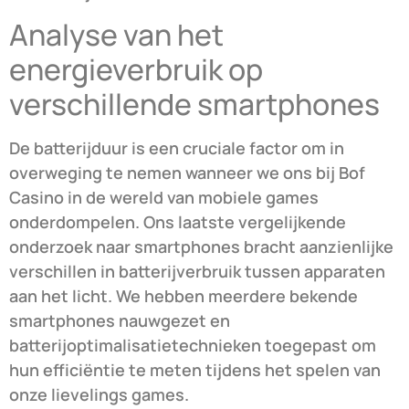
Analyse van het
energieverbruik op
verschillende smartphones
De batterijduur is een cruciale factor om in
overweging te nemen wanneer we ons bij Bof
Casino in de wereld van mobiele games
onderdompelen. Ons laatste vergelijkende
onderzoek naar smartphones bracht aanzienlijke
verschillen in batterijverbruik tussen apparaten
aan het licht. We hebben meerdere bekende
smartphones nauwgezet en
batterijoptimalisatietechnieken toegepast om
hun efficiëntie te meten tijdens het spelen van
onze lievelings games.