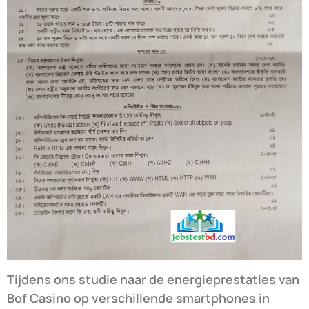
Tijdens ons studie naar de energieprestaties van
Bof Casino op verschillende smartphones in