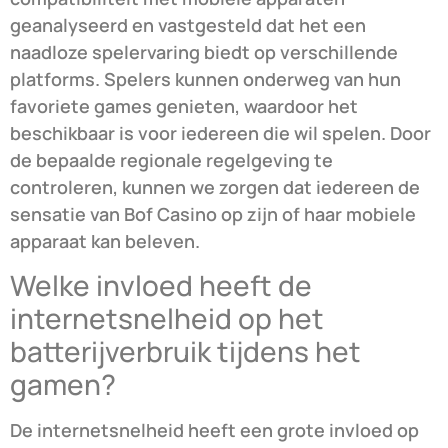
geanalyseerd en vastgesteld dat het een
naadloze spelervaring biedt op verschillende
platforms. Spelers kunnen onderweg van hun
favoriete games genieten, waardoor het
beschikbaar is voor iedereen die wil spelen. Door
de bepaalde regionale regelgeving te
controleren, kunnen we zorgen dat iedereen de
sensatie van Bof Casino op zijn of haar mobiele
apparaat kan beleven.
Welke invloed heeft de
internetsnelheid op het
batterijverbruik tijdens het
gamen?
De internetsnelheid heeft een grote invloed op