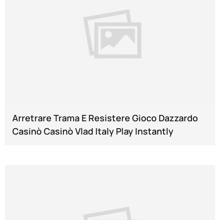
Arretrare Trama E Resistere Gioco Dazzardo
Casinò Casinò Vlad Italy Play Instantly