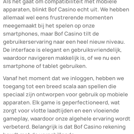
Als het gaat om compatibiliteit met mobiele
apparaten, blinkt Bof Casino echt uit. We hebben
allemaal wel eens frustrerende momenten
meegemaakt bij het spelen op onze
smartphones, maar Bof Casino tilt de
gebruikerservaring naar een heel nieuw niveau.
De interface is elegant en gebruiksvriendelijk,
waardoor navigeren makkelijk is, of we nu een
smartphone of tablet gebruiken.
Vanaf het moment dat we inloggen, hebben we
toegang tot een breed scala aan spellen die
speciaal zijn ontworpen voor gebruik op mobiele
apparaten. Elk game is geperfectioneerd, wat
zorgt voor vlotte laadtijden en een vloeiende
gameplay, waardoor onze algehele ervaring wordt
verbeterd. Belangrijk is dat Bof Casino rekening