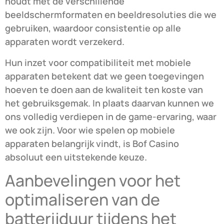
houdt met de verschillende
beeldschermformaten en beeldresoluties die we
gebruiken, waardoor consistentie op alle
apparaten wordt verzekerd.
Hun inzet voor compatibiliteit met mobiele
apparaten betekent dat we geen toegevingen
hoeven te doen aan de kwaliteit ten koste van
het gebruiksgemak. In plaats daarvan kunnen we
ons volledig verdiepen in de game-ervaring, waar
we ook zijn. Voor wie spelen op mobiele
apparaten belangrijk vindt, is Bof Casino
absoluut een uitstekende keuze.
Aanbevelingen voor het
optimaliseren van de
batterijduur tijdens het