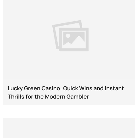
Lucky Green Casino: Quick Wins and Instant
Thrills for the Modern Gambler