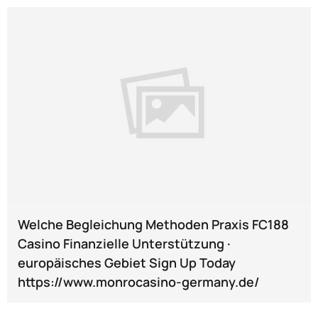
Welche Begleichung Methoden Praxis FC188
Casino Finanzielle Unterstützung ·
europäisches Gebiet Sign Up Today
https://www.monrocasino-germany.de/