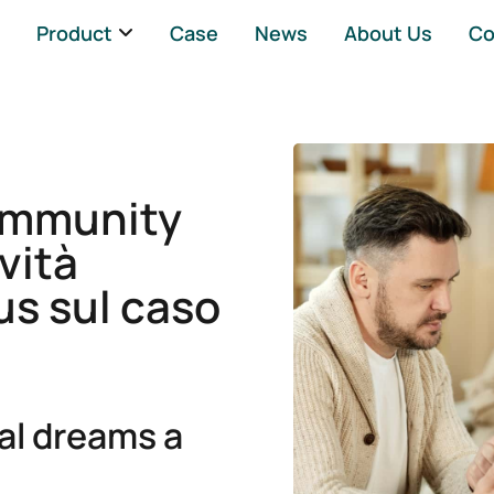
Product
Case
News
About Us
Co
 community
vità
us sul caso
al dreams a