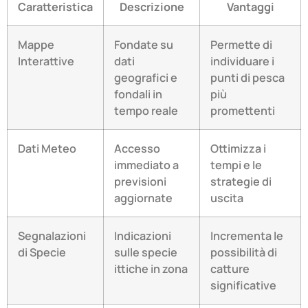
Caratteristica
Descrizione
Vantaggi
Mappe
Fondate su
Permette di
Interattive
dati
individuare i
geografici e
punti di pesca
fondali in
più
tempo reale
promettenti
Dati Meteo
Accesso
Ottimizza i
immediato a
tempi e le
previsioni
strategie di
aggiornate
uscita
Segnalazioni
Indicazioni
Incrementa le
di Specie
sulle specie
possibilità di
ittiche in zona
catture
significative