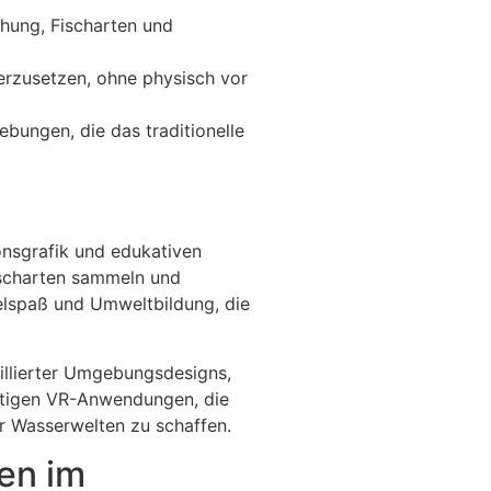
hung, Fischarten und
erzusetzen, ohne physisch vor
bungen, die das traditionelle
onsgrafik und edukativen
Fischarten sammeln und
elspaß und Umweltbildung, die
aillierter Umgebungsdesigns,
uartigen VR-Anwendungen, die
r Wasserwelten zu schaffen.
en im