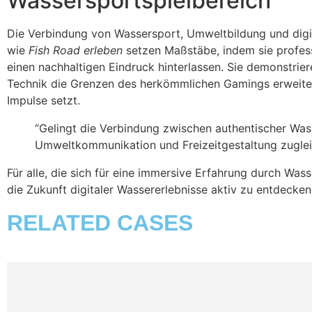
Wassersportspielbereich
Die Verbindung von Wassersport, Umweltbildung und digit
wie
Fish Road erleben
setzen Maßstäbe, indem sie profess
einen nachhaltigen Eindruck hinterlassen. Sie demonstrie
Technik die Grenzen des herkömmlichen Gamings erweiter
Impulse setzt.
“Gelingt die Verbindung zwischen authentischer Wass
Umweltkommunikation und Freizeitgestaltung zugle
Für alle, die sich für eine immersive Erfahrung durch Was
die Zukunft digitaler Wassererlebnisse aktiv zu entdecken
RELATED CASES