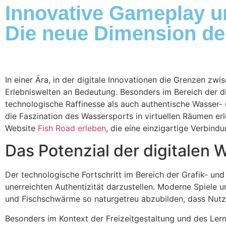
Innovative Gameplay 
Die neue Dimension des
In einer Ära, in der digitale Innovationen die Grenzen z
Erlebniswelten an Bedeutung. Besonders im Bereich der d
technologische Raffinesse als auch authentische Wasser- 
die Faszination des Wassersports in virtuellen Räumen er
Website
Fish Road erleben
, die eine einzigartige Verbind
Das Potenzial der digitalen 
Der technologische Fortschritt im Bereich der Grafik- un
unerreichten Authentizität darzustellen. Moderne Spiel
und Fischschwärme so naturgetreu abzubilden, dass Nutze
Besonders im Kontext der Freizeitgestaltung und des Lern