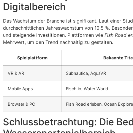
Digitalbereich
Das Wachstum der Branche ist signifikant. Laut einer Stu
durchschnittlichen Jahreswachstum von 10,5 %. Besonder
und steigende Investitionen. Plattformen wie
Fish Road er
Mehrwert, um den Trend nachhaltig zu gestalten.
Spielplattform
Bekannte Tite
VR & AR
Subnautica, AquaVR
Mobile Apps
Fisch.io, Water World
Browser & PC
Fish Road erleben, Ocean Explore
Schlussbetrachtung: Die B