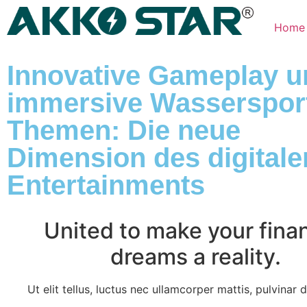
Home
Innovative Gameplay u
immersive Wasserspor
Themen: Die neue
Dimension des digitale
Entertainments
United to make your finan
dreams a reality.
Ut elit tellus, luctus nec ullamcorper mattis, pulvinar 