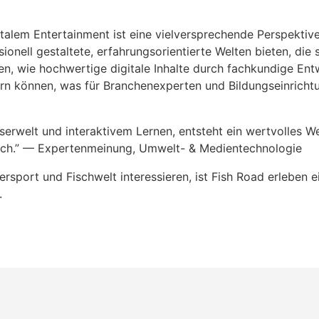
alem Entertainment ist eine vielversprechende Perspektive 
ionell gestaltete, erfahrungsorientierte Welten bieten, di
ren, wie hochwertige digitale Inhalte durch fachkundige Ent
n können, was für Branchenexperten und Bildungseinricht
erwelt und interaktivem Lernen, entsteht ein wertvolles W
ich.” — Expertenmeinung, Umwelt- & Medientechnologie
sersport und Fischwelt interessieren, ist Fish Road erleben
.