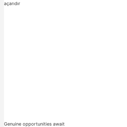
açarıdır
Genuine opportunities await