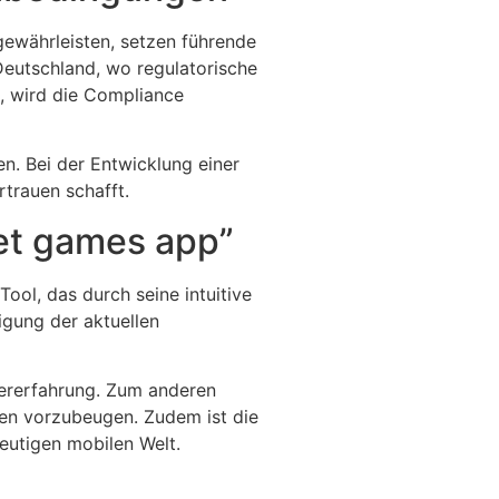
ewährleisten, setzen führende
Deutschland, wo regulatorische
, wird die Compliance
en. Bei der Entwicklung einer
rtrauen schafft.
et games app”
ool, das durch seine intuitive
igung der aktuellen
zererfahrung. Zum anderen
chen vorzubeugen. Zudem ist die
heutigen mobilen Welt.