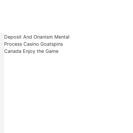
Deposit And Onanism Mental
Process Casino Goatspins
Canada Enjoy the Game