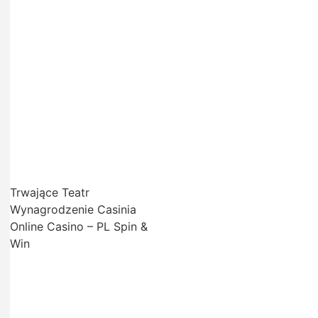
Trwające Teatr
Wynagrodzenie Сasinia
Online Casino – PL Spin &
Win