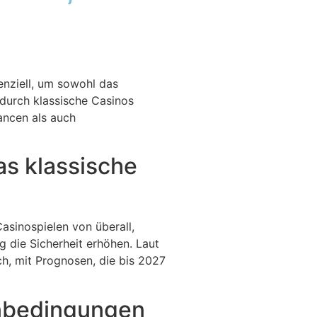
enziell, um sowohl das
 durch klassische Casinos
ancen als auch
as klassische
asinospielen von überall,
g die Sicherheit erhöhen. Laut
ch, mit Prognosen, die bis 2027
enbedingungen