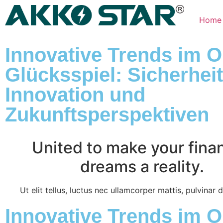
Home
Innovative Trends im O
Glücksspiel: Sicherheit
Innovation und
Zukunftsperspektiven
United to make your finan
dreams a reality.
Ut elit tellus, luctus nec ullamcorper mattis, pulvinar 
Innovative Trends im On