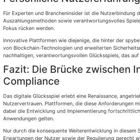
Für Experten und Brancheninsider ist die Nutzerbindung de
Auszahlungsmethoden sowie verantwortungsvolles Spielen 
Fokus rücken werden.
Innovative Plattformen wie diejenige, die hinter der spyb
von Blockchain-Technologien und erweiterten Sicherheits
nachhaltigen, verantwortungsvollen Glücksspiels, das auf
Fazit: Die Brücke zwischen I
Compliance
Das digitale Glücksspiel erlebt eine Renaissance, angetr
Nutzervertrauen. Plattformen, die diese Anforderungen m
dabei die Entwicklung und Implementierung fortschrittli
Anwendungen gelten.
Nur durch die konsequente Weiterentwicklung in diesem S
Erwartungen der Nutzer sowie der Regulierung gerecht w