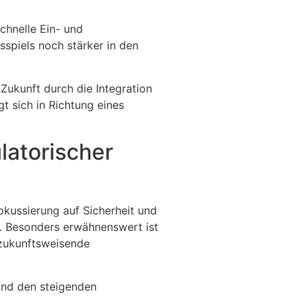
chnelle Ein- und
spiels noch stärker in den
 Zukunft durch die Integration
 sich in Richtung eines
latorischer
okussierung auf Sicherheit und
e. Besonders erwähnenswert ist
 zukunftsweisende
und den steigenden