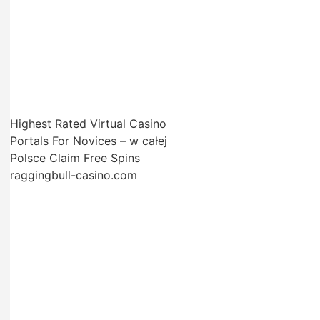
Highest Rated Virtual Casino
Portals For Novices – w całej
Polsce Claim Free Spins
raggingbull-casino.com