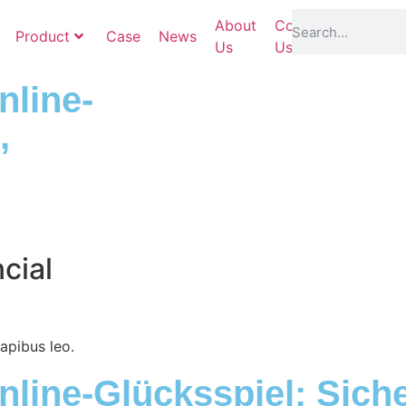
About
Contact
Product
Case
News
Services
Us
Us
nline-
,
cial
dapibus leo.
line-Glücksspiel: Siche