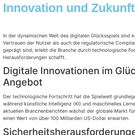
Innovation und Zukunf
In der dynamischen Welt des digitalen Glücksspiels sind 
Vertrauen der Nutzer als auch die regulatorische Complia
geprägt sind, erlebt die Branche durch technologische Fo
Herausforderungen schafft.
Digitale Innovationen im Glü
Angebot
Der technologische Fortschritt hat die Spielwelt grundle
während künstliche Intelligenz (KI) und maschinelles Lern
aktuellen Branchenberichten wächst der globale Markt für 
einen Wert von über
100 Milliarden US-Dollar
erwarten.
Sicherheitsherausforderung