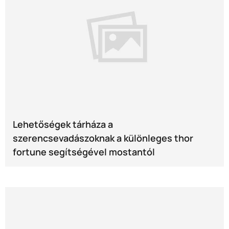
Lehetőségek tárháza a
szerencsevadászoknak a különleges thor
fortune segítségével mostantól