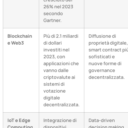
26% nel 2023
secondo
Gartner.
Blockchain
Più di 2.1 miliardi
Diffusione di
e Web3
di dollari
proprietà digitale,
investiti nel
smart contract pi
2023, con
sofisticati e
applicazioni che
nuove forme di
vanno dalle
governance
criptovalute ai
decentralizzata.
sistemi di
votazione
digitale
decentralizzata.
IoT e Edge
Integrazione di
Data-driven
Computing
dispositivi
decision making,