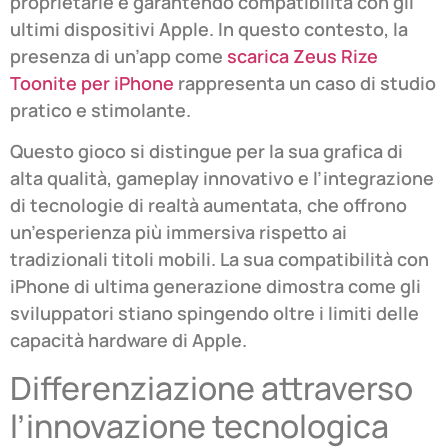
proprietarie e garantendo compatibilità con gli
ultimi dispositivi Apple. In questo contesto, la
presenza di un’app come
scarica Zeus Rize
Toonite per iPhone
rappresenta un caso di studio
pratico e stimolante.
Questo gioco si distingue per la sua grafica di
alta qualità, gameplay innovativo e l’integrazione
di tecnologie di realtà aumentata, che offrono
un’esperienza più immersiva rispetto ai
tradizionali titoli mobili. La sua compatibilità con
iPhone di ultima generazione dimostra come gli
sviluppatori stiano spingendo oltre i limiti delle
capacità hardware di Apple.
Differenziazione attraverso
l’innovazione tecnologica