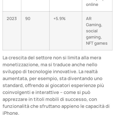
online
2023
90
+5.9%
AR
Gaming,
social
gaming,
NFT games
La crescita del settore non si limita alla mera
monetizzazione, ma si traduce anche nello
sviluppo di tecnologie innovative. La realtà
aumentata, per esempio, sta diventando uno
standard, offrendo ai giocatori esperienze più
coinvolgenti e interattive – come si può
apprezzare in titoli mobili di successo, con
funzionalità che sfruttano appieno le capacità di
iPhone.