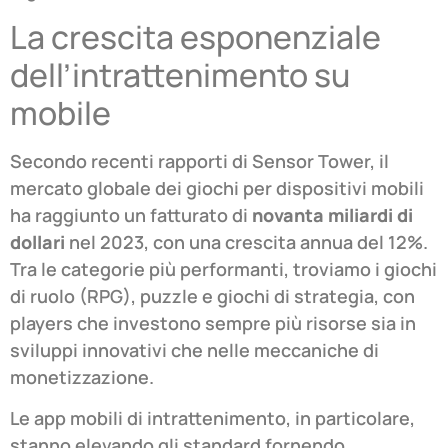
La crescita esponenziale
dell’intrattenimento su
mobile
Secondo recenti rapporti di Sensor Tower, il
mercato globale dei giochi per dispositivi mobili
ha raggiunto un fatturato di
novanta miliardi di
dollari
nel 2023, con una crescita annua del 12%.
Tra le categorie più performanti, troviamo i giochi
di ruolo (RPG), puzzle e giochi di strategia, con
players che investono sempre più risorse sia in
sviluppi innovativi che nelle meccaniche di
monetizzazione.
Le app mobili di intrattenimento, in particolare,
stanno elevando gli standard fornendo