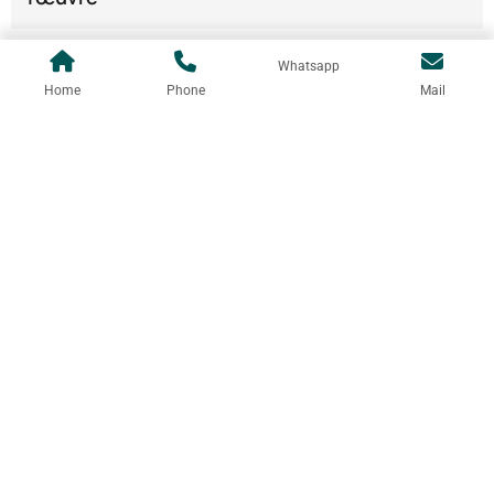
Whatsapp
Home
Phone
Mail