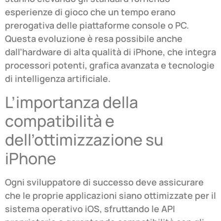
esperienze di gioco che un tempo erano
prerogativa delle piattaforme console o PC.
Questa evoluzione è resa possibile anche
dall’hardware di alta qualità di iPhone, che integra
processori potenti, grafica avanzata e tecnologie
di intelligenza artificiale.
L’importanza della
compatibilità e
dell’ottimizzazione su
iPhone
Ogni sviluppatore di successo deve assicurare
che le proprie applicazioni siano ottimizzate per il
sistema operativo iOS, sfruttando le API