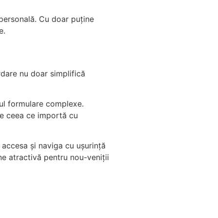
 personală. Cu doar puține
e.
dare nu doar simplifică
iul formulare complexe.
pe ceea ce importă cu
t accesa și naviga cu ușurință
ne atractivă pentru nou-veniții