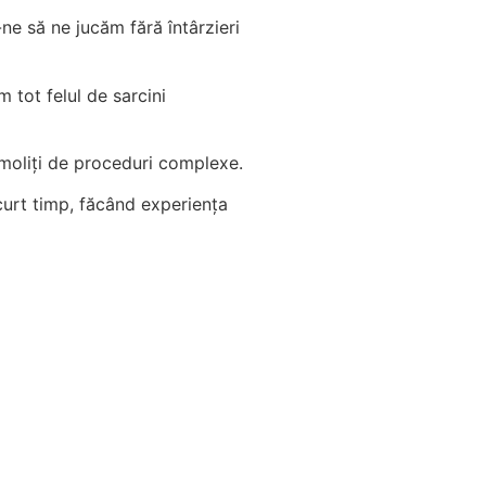
-ne să ne jucăm fără întârzieri
 tot felul de sarcini
moliți de proceduri complexe.
curt timp, făcând experiența