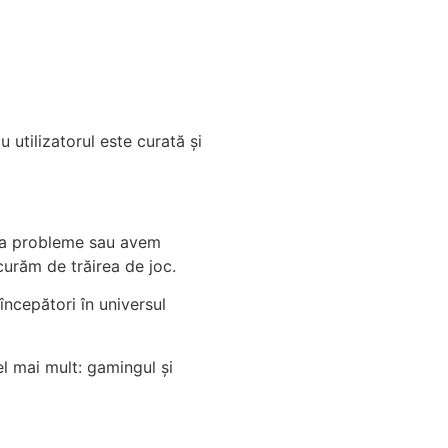
 utilizatorul este curată și
dva probleme sau avem
curăm de trăirea de joc.
începători în universul
l mai mult: gamingul și