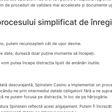
em de proceduri de validare mai accelerate și documente ușu
procesului simplificat de înregi
ino, putem recunoaștem cât de ușor devine.
e de date, durează doar puține momente să începeți.
om putea începe distracția lipsit de amânări inutile.
odată descurajantă, Spinstein Casino a implementat un proces
cându-ne prin intermediul datele obligatorii fără a ne supras
că ne putem focusa pe distracție, în loc de pe hârțogărie.
ocedura Spinstein reflectă acest angajament. Putem fi încreză