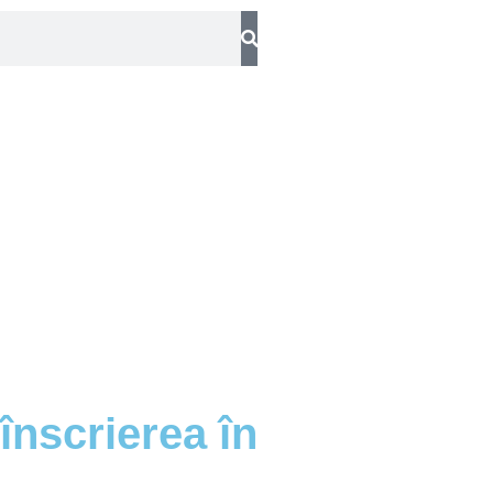
înscrierea în