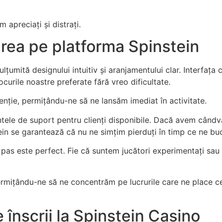
apreciați și distrați.
area pe platforma Spinstein
umită designului intuitiv și aranjamentului clar. Interfața cu
curile noastre preferate fără vreo dificultate.
tenție, permițându-ne să ne lansăm imediat în activitate.
tele de suport pentru clienți disponibile. Dacă avem cân
stein se garantează că nu ne simțim pierduți în timp ce ne bu
e pas este perfect. Fie că suntem jucători experimentați sau 
permițându-ne să ne concentrăm pe lucrurile care ne place ce
 înscrii la Spinstein Casino