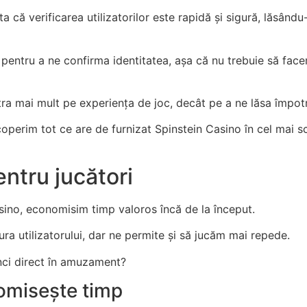
a că verificarea utilizatorilor este rapidă și sigură, lăsându
pentru a ne confirma identitatea, așa că nu trebuie să facem
a mai mult pe experiența de joc, decât pe a ne lăsa împot
perim tot ce are de furnizat Spinstein Casino în cel mai s
entru jucători
ino, economisim timp valoros încă de la început.
 utilizatorului, dar ne permite și să jucăm mai repede.
unci direct în amuzament?
nomisește timp