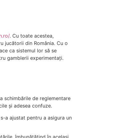
n.ro/
. Cu toate acestea,
u jucătorii din România. Cu o
ace ca sistemul lor să se
ru gamblerii experimentați.
 la schimbările de reglementare
cile și adesea confuze.
 s-a ajustat pentru a asigura un
ările, îmbunătățind în același