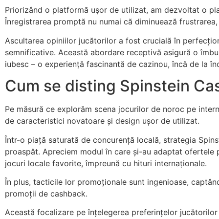
Priorizând o platformă ușor de utilizat, am dezvoltat o pl
Înregistrarea promptă nu numai că diminuează frustrarea, d
Ascultarea opiniilor jucătorilor a fost crucială în perfecț
semnificative. Această abordare receptivă asigură o îmbu
iubesc – o experiență fascinantă de cazinou, încă de la în
Cum se disting Spinstein Ca
Pe măsură ce explorăm scena jocurilor de noroc pe interne
de caracteristici novatoare și design ușor de utilizat.
Într-o piață saturată de concurență locală, strategia Spin
proaspăt. Apreciem modul în care și-au adaptat ofertele pe
jocuri locale favorite, împreună cu hituri internaționale.
În plus, tacticile lor promoționale sunt ingenioase, captân
promoții de cashback.
Această focalizare pe înțelegerea preferințelor jucătorilor