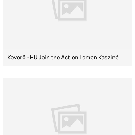
Keverő ◦ HU Join the Action Lemon Kaszinó