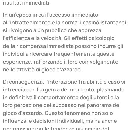
risultati immediati.
In un’epoca in cui l’accesso immediato
all’intrattenimento è la norma, i casinò istantanei
si rivolgono a un pubblico che apprezza
l’efficienza e la velocità. Gli effetti psicologici
della ricompensa immediata possono indurre gli
individui a ricercare frequentemente queste
esperienze, rafforzando il loro coinvolgimento
nelle attività di gioco d’azzardo.
Di conseguenza, l’interazione tra abilità e caso si
intreccia con l’urgenza del momento, plasmando
in definitiva il comportamento degli utenti e la
loro percezione del successo nel panorama del
gioco d’azzardo. Questo fenomeno non solo
influenza le decisioni individuali, ma ha anche
ripercussioni sulle tendenze più ampie del