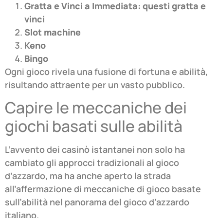
Gratta e Vinci a Immediata: questi gratta e
vinci
Slot machine
Keno
Bingo
Ogni gioco rivela una fusione di fortuna e abilità,
risultando attraente per un vasto pubblico.
Capire le meccaniche dei
giochi basati sulle abilità
L’avvento dei casinò istantanei non solo ha
cambiato gli approcci tradizionali al gioco
d’azzardo, ma ha anche aperto la strada
all’affermazione di meccaniche di gioco basate
sull’abilità nel panorama del gioco d’azzardo
italiano.