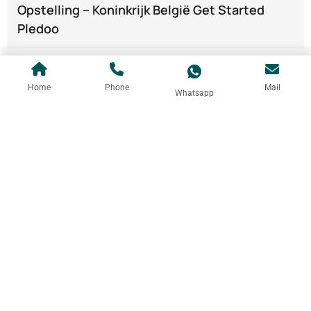
Opstelling – Koninkrijk België Get Started
Pledoo
Home
Phone
Mail
Whatsapp