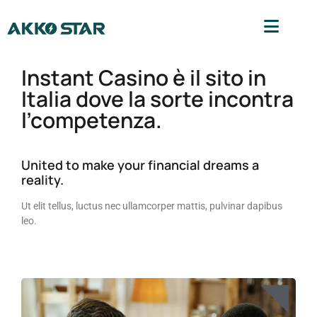
Instant Casino è il sito in
Italia dove la sorte incontra
l’competenza.
United to make your financial dreams a
reality.
Ut elit tellus, luctus nec ullamcorper mattis, pulvinar dapibus
leo.