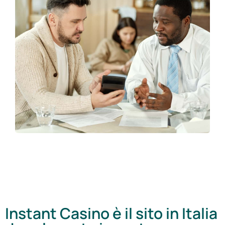
Instant Casino è il sito in Italia