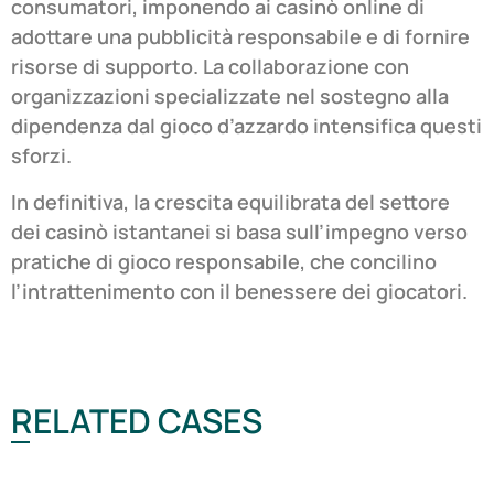
consumatori, imponendo ai casinò online di
adottare una pubblicità responsabile e di fornire
risorse di supporto. La collaborazione con
organizzazioni specializzate nel sostegno alla
dipendenza dal gioco d’azzardo intensifica questi
sforzi.
In definitiva, la crescita equilibrata del settore
dei casinò istantanei si basa sull’impegno verso
pratiche di gioco responsabile, che concilino
l’intrattenimento con il benessere dei giocatori.
RELATED CASES