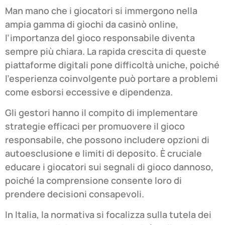
Man mano che i giocatori si immergono nella
ampia gamma di giochi da casinò online,
l’importanza del gioco responsabile diventa
sempre più chiara. La rapida crescita di queste
piattaforme digitali pone difficoltà uniche, poiché
l’esperienza coinvolgente può portare a problemi
come esborsi eccessive e dipendenza.
Gli gestori hanno il compito di implementare
strategie efficaci per promuovere il gioco
responsabile, che possono includere opzioni di
autoesclusione e limiti di deposito. È cruciale
educare i giocatori sui segnali di gioco dannoso,
poiché la comprensione consente loro di
prendere decisioni consapevoli.
In Italia, la normativa si focalizza sulla tutela dei