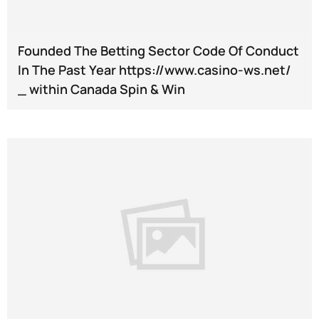
Founded The Betting Sector Code Of Conduct
In The Past Year https://www.casino-ws.net/
_ within Canada Spin & Win