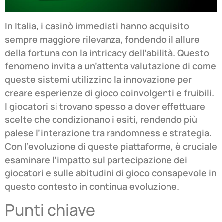
In Italia, i casinò immediati hanno acquisito
sempre maggiore rilevanza, fondendo il allure
della fortuna con la intricacy dell’abilità. Questo
fenomeno invita a un’attenta valutazione di come
queste sistemi utilizzino la innovazione per
creare esperienze di gioco coinvolgenti e fruibili.
I giocatori si trovano spesso a dover effettuare
scelte che condizionano i esiti, rendendo più
palese l’interazione tra randomness e strategia.
Con l’evoluzione di queste piattaforme, è cruciale
esaminare l’impatto sul partecipazione dei
giocatori e sulle abitudini di gioco consapevole in
questo contesto in continua evoluzione.
Punti chiave