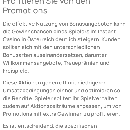
Profitieren Sie von den
Promotions
Die effektive Nutzung von Bonusangeboten kann
die Gewinnchancen eines Spielers im Instant
Casino in Österreich deutlich steigern. Kunden
sollten sich mit den unterschiedlichen
Bonusarten auseinandersetzen, darunter
Willkommensangebote, Treueprämien und
Freispiele.
Diese Aktionen gehen oft mit niedrigeren
Umsatzbedingungen einher und optimieren so
die Rendite. Spieler sollten ihr Spielverhalten
zudem auf Aktionszeiträume anpassen, um von
Promotions mit extra Gewinnen zu profitieren.
Es ist entscheidend, die spezifischen