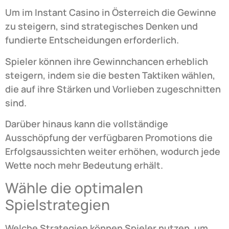
Um im Instant Casino in Österreich die Gewinne
zu steigern, sind strategisches Denken und
fundierte Entscheidungen erforderlich.
Spieler können ihre Gewinnchancen erheblich
steigern, indem sie die besten Taktiken wählen,
die auf ihre Stärken und Vorlieben zugeschnitten
sind.
Darüber hinaus kann die vollständige
Ausschöpfung der verfügbaren Promotions die
Erfolgsaussichten weiter erhöhen, wodurch jede
Wette noch mehr Bedeutung erhält.
Wähle die optimalen
Spielstrategien
Welche Strategien können Spieler nutzen, um