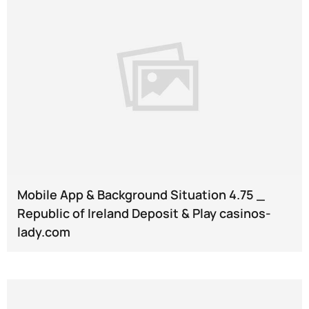
Mobile App & Background Situation 4.75 _
Republic of Ireland Deposit & Play casinos-
lady.com