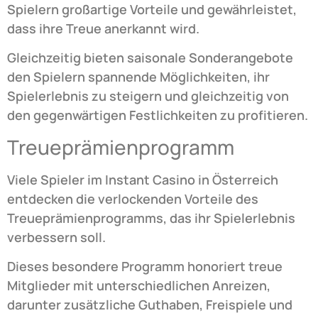
Spielern großartige Vorteile und gewährleistet,
dass ihre Treue anerkannt wird.
Gleichzeitig bieten saisonale Sonderangebote
den Spielern spannende Möglichkeiten, ihr
Spielerlebnis zu steigern und gleichzeitig von
den gegenwärtigen Festlichkeiten zu profitieren.
Treueprämienprogramm
Viele Spieler im Instant Casino in Österreich
entdecken die verlockenden Vorteile des
Treueprämienprogramms, das ihr Spielerlebnis
verbessern soll.
Dieses besondere Programm honoriert treue
Mitglieder mit unterschiedlichen Anreizen,
darunter zusätzliche Guthaben, Freispiele und