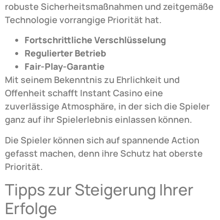
robuste Sicherheitsmaßnahmen und zeitgemäße
Technologie vorrangige Priorität hat.
Fortschrittliche Verschlüsselung
Regulierter Betrieb
Fair-Play-Garantie
Mit seinem Bekenntnis zu Ehrlichkeit und
Offenheit schafft Instant Casino eine
zuverlässige Atmosphäre, in der sich die Spieler
ganz auf ihr Spielerlebnis einlassen können.
Die Spieler können sich auf spannende Action
gefasst machen, denn ihre Schutz hat oberste
Priorität.
Tipps zur Steigerung Ihrer
Erfolge