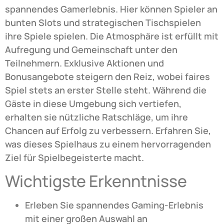
spannendes Gamerlebnis. Hier können Spieler an
bunten Slots und strategischen Tischspielen
ihre Spiele spielen. Die Atmosphäre ist erfüllt mit
Aufregung und Gemeinschaft unter den
Teilnehmern. Exklusive Aktionen und
Bonusangebote steigern den Reiz, wobei faires
Spiel stets an erster Stelle steht. Während die
Gäste in diese Umgebung sich vertiefen,
erhalten sie nützliche Ratschläge, um ihre
Chancen auf Erfolg zu verbessern. Erfahren Sie,
was dieses Spielhaus zu einem hervorragenden
Ziel für Spielbegeisterte macht.
Wichtigste Erkenntnisse
Erleben Sie spannendes Gaming-Erlebnis
mit einer großen Auswahl an