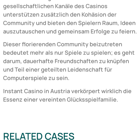
gesellschaftlichen Kanäle des Casinos
unterstützen zusätzlich den Kohäsion der
Community und bieten den Spielern Raum, Ideen
auszutauschen und gemeinsam Erfolge zu feiern.
Dieser florierenden Community beizutreten
bedeutet mehr als nur Spiele zu spielen; es geht
darum, dauerhafte Freundschaften zu knüpfen
und Teil einer geteilten Leidenschaft für
Computerspiele zu sein.
Instant Casino in Austria verkörpert wirklich die
Essenz einer vereinten Glücksspielfamilie.
RELATED CASES