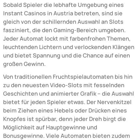
Sobald Spieler die lebhafte Umgebung eines
Instant Casinos in Austria betreten, sind sie
gleich von der schillernden Auswahl an Slots
fasziniert, die den Gaming-Bereich umgeben.
Jeder Automat lockt mit farbenfrohen Themen,
leuchtenden Lichtern und verlockenden Klängen
und bietet Spannung und die Chance auf einen
großen Gewinn.
Von traditionellen Fruchtspielautomaten bis hin
zu den neuesten Video-Slots mit fesselnden
Geschichten und animierter Grafik – die Auswahl
bietet für jeden Spieler etwas. Der Nervenkitzel
beim Ziehen eines Hebels oder Drücken eines
Knopfes ist spürbar, denn jeder Dreh birgt die
Möglichkeit auf Hauptgewinne und
Bonusgewinne. Viele Automaten bieten zudem