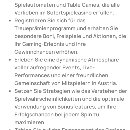
Spielautomaten und Table Games, die alle
Vorlieben im Sofortspielcasino erfüllen.
Registrieren Sie sich für das
Treueprämienprogramm und erhalten Sie
besondere Boni, Freispiele und Aktionen, die
Ihr Gaming-Erlebnis und Ihre
Gewinnchancen erhöhen.
Erleben Sie eine dynamische Atmosphäre
voller aufregender Events, Live-
Performances und einer freundlichen
Gemeinschaft von Mitspielern in Austria.
Setzen Sie Strategien wie das Verstehen der
Spielwahrscheinlichkeiten und die optimale
Verwendung von Bonusfeatures, um Ihre
Erfolgschancen bei jedem Spin zu
maximieren.