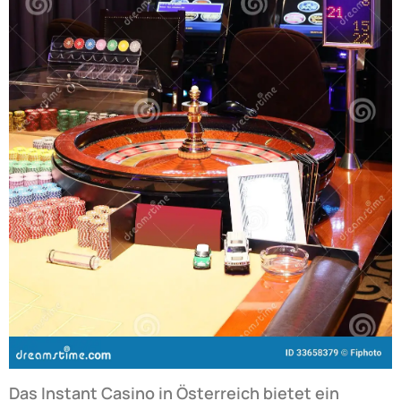
Das Instant Casino in Österreich bietet ein