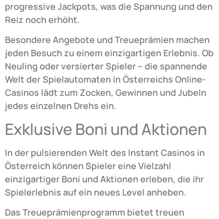
progressive Jackpots, was die Spannung und den
Reiz noch erhöht.
Besondere Angebote und Treueprämien machen
jeden Besuch zu einem einzigartigen Erlebnis. Ob
Neuling oder versierter Spieler – die spannende
Welt der Spielautomaten in Österreichs Online-
Casinos lädt zum Zocken, Gewinnen und Jubeln
jedes einzelnen Drehs ein.
Exklusive Boni und Aktionen
In der pulsierenden Welt des Instant Casinos in
Österreich können Spieler eine Vielzahl
einzigartiger Boni und Aktionen erleben, die ihr
Spielerlebnis auf ein neues Level anheben.
Das Treueprämienprogramm bietet treuen