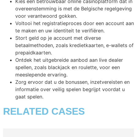
Kies een betrouwbaar online casinoplatform dat in
overeenstemming is met de Belgische regelgeving
voor verantwoord gokken.
Voltooi het registratieproces door een account aan
te maken en uw identiteit te verifiëren.
Stort geld op je account met diverse
betaalmethoden, zoals kredietkaarten, e-wallets of
prepaidkaarten.
Ontdek het uitgebreide aanbod aan live dealer
spellen, zoals blackjack en roulette, voor een
meeslepende ervaring.
Zorg ervoor dat u de bonussen, inzetvereisten en
informatie over veilig spelen begrijpt voordat u
gaat spelen.
RELATED CASES