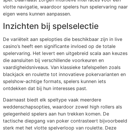
vlotte navigatie, waardoor spelers hun spelervaring naar
eigen wens kunnen aanpassen.
Inzichten bij spelselectie
De variëteit aan spelopties die beschikbaar zijn in live
casino’s heeft een significante invloed op de totale
spelervaring. Het levert een uitgebreid scala aan keuzes
die aansluiten bij verschillende voorkeuren en
vaardigheidsniveaus. Van klassieke tafelspellen zoals
blackjack en roulette tot innovatieve pokervarianten en
spelshow-achtige formats, spelers kunnen iets
ontdekken dat bij hun interesses past.
Daarnaast biedt elk speltype vaak meerdere
weddenschapsopties, waardoor zowel high rollers als
gelegenheid spelers aan hun trekken komen. De
tactische diepgang van poker contrasteert bijvoorbeeld
sterk met het vlotte spelverloop van roulette. Deze