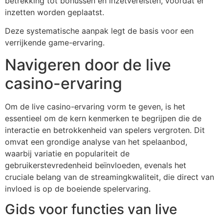
betrekking tot bonussen en inzetvereisten, voordat er
inzetten worden geplaatst.
Deze systematische aanpak legt de basis voor een
verrijkende game-ervaring.
Navigeren door de live
casino-ervaring
Om de live casino-ervaring vorm te geven, is het
essentieel om de kern kenmerken te begrijpen die de
interactie en betrokkenheid van spelers vergroten. Dit
omvat een grondige analyse van het spelaanbod,
waarbij variatie en populariteit de
gebruikerstevredenheid beïnvloeden, evenals het
cruciale belang van de streamingkwaliteit, die direct van
invloed is op de boeiende spelervaring.
Gids voor functies van live