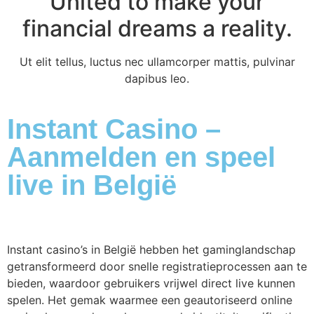
United to make your
financial dreams a reality.
Ut elit tellus, luctus nec ullamcorper mattis, pulvinar
dapibus leo.
Instant Casino –
Aanmelden en speel
live in België
Instant casino’s in België hebben het gaminglandschap
getransformeerd door snelle registratieprocessen aan te
bieden, waardoor gebruikers vrijwel direct live kunnen
spelen. Het gemak waarmee een geautoriseerd online