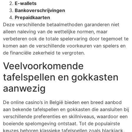
E-wallets
Bankoverschrijvingen
Prepaidkaarten
Deze verschillende betaalmethoden garanderen niet
alleen naleving van de wettelijke normen, maar
verbeteren ook de totale spelervaring door tegemoet te
komen aan de verschillende voorkeuren van spelers en
de financiële zekerheid te vergroten.
Veelvoorkomende
tafelspellen en gokkasten
aanwezig
De online casino’s in België bieden een breed aanbod
aan bekende tafelspellen en gokkasten die aansluiten bij
verschillende preferenties en skillniveaus, waardoor een
boeiende spelomgeving ontstaat. Tot de populairste
keuzes behoren klassieke tafelspellen zoals blackjack,