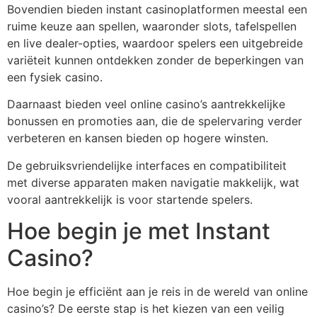
Bovendien bieden instant casinoplatformen meestal een
ruime keuze aan spellen, waaronder slots, tafelspellen
en live dealer-opties, waardoor spelers een uitgebreide
variëteit kunnen ontdekken zonder de beperkingen van
een fysiek casino.
Daarnaast bieden veel online casino’s aantrekkelijke
bonussen en promoties aan, die de spelervaring verder
verbeteren en kansen bieden op hogere winsten.
De gebruiksvriendelijke interfaces en compatibiliteit
met diverse apparaten maken navigatie makkelijk, wat
vooral aantrekkelijk is voor startende spelers.
Hoe begin je met Instant
Casino?
Hoe begin je efficiënt aan je reis in de wereld van online
casino’s? De eerste stap is het kiezen van een veilig