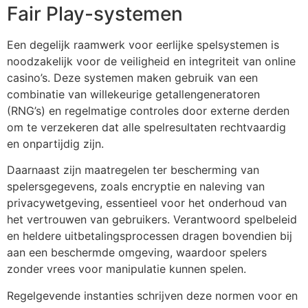
Fair Play-systemen
Een degelijk raamwerk voor eerlijke spelsystemen is
noodzakelijk voor de veiligheid en integriteit van online
casino’s. Deze systemen maken gebruik van een
combinatie van willekeurige getallengeneratoren
(RNG’s) en regelmatige controles door externe derden
om te verzekeren dat alle spelresultaten rechtvaardig
en onpartijdig zijn.
Daarnaast zijn maatregelen ter bescherming van
spelersgegevens, zoals encryptie en naleving van
privacywetgeving, essentieel voor het onderhoud van
het vertrouwen van gebruikers. Verantwoord spelbeleid
en heldere uitbetalingsprocessen dragen bovendien bij
aan een beschermde omgeving, waardoor spelers
zonder vrees voor manipulatie kunnen spelen.
Regelgevende instanties schrijven deze normen voor en