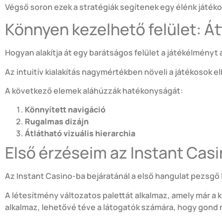
Végső soron ezek a stratégiák segítenek egy élénk játé
Könnyen kezelhető felület: Át
Hogyan alakítja át egy barátságos felület a játékélményt
Az intuitív kialakítás nagymértékben növeli a játékosok 
A következő elemek aláhúzzák hatékonyságát:
Könnyített navigáció
Rugalmas dizájn
Átlátható vizuális hierarchia
Első érzéseim az Instant Casi
Az Instant Casino-ba bejáratánál a első hangulat pezsgő le
A létesítmény változatos palettát alkalmaz, amely már a
alkalmaz, lehetővé téve a látogatók számára, hogy gond né