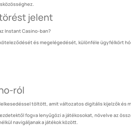
kosközösséghez.
törést jelent
 az Instant Casino-ban?
elköteleződését és megelégedését, különféle ügyfélkört hód
no-ról
lkesedéssel töltött, amit változatos digitális kijelzők és 
 kezdetektől fogva lenyűgözi a játékosokat, növelve az ös
lkül navigáljanak a játékok között.