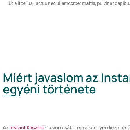
Ut elit tellus, luctus nec ullamcorper mattis, pulvinar dapibu
Miért javaslom az Ins
egyéni története
Az
Instant Kaszinó
Casino csábereje a könnyen kezelhető 