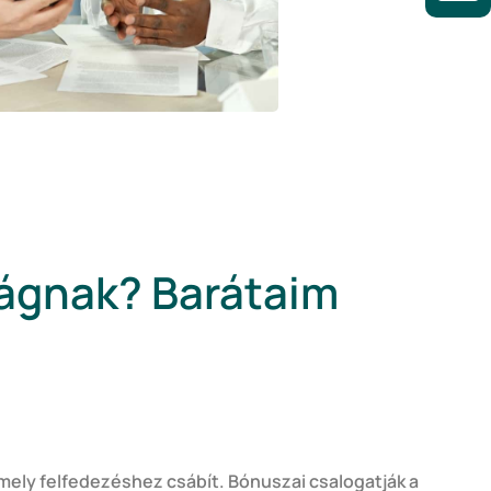
zágnak? Barátaim
mely felfedezéshez csábít. Bónuszai csalogatják a