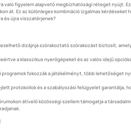
a való figyelem alapvető megbízhatósági réteget nyújt. Eze
kon át. Ez az különleges kombináció izgalmas kérdéseket ho
a és újra visszatérjenek?
ezelhető dizájnja szórakoztató szórakozást biztosít, amel
értve a klasszikus nyerőgépeket és az valós idejű opciókat,
tási programok fokozzák a játékélményt, több lehetőséget 
fejlett protokollok és a szabályozási felügyelet garantálj
rumokon átívelő közösségi szellem támogatja a társadalm
radjanak.
a