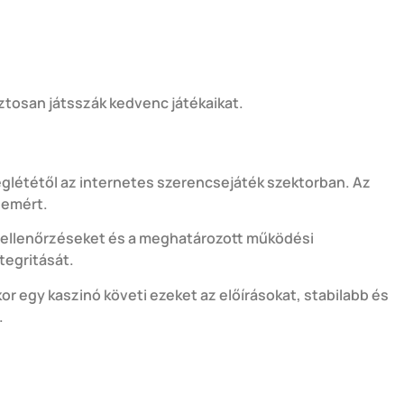
tosan játsszák kedvenc játékaikat.
glététől az internetes szerencsejáték szektorban. Az
lemért.
s ellenőrzéseket és a meghatározott működési
tegritását.
kor egy kaszinó követi ezeket az előírásokat, stabilabb és
.