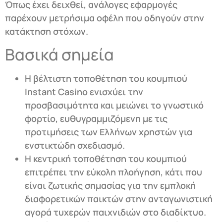
Όπως έχει δειχθεί, ανάλογες εφαρμογές
παρέχουν μετρήσιμα οφέλη που οδηγούν στην
κατάκτηση στόχων.
Βασικά σημεία
Η βέλτιστη τοποθέτηση του κουμπιού
Instant Casino ενισχύει την
προσβασιμότητα και μειώνει το γνωστικό
φορτίο, ευθυγραμμιζόμενη με τις
προτιμήσεις των Ελλήνων χρηστών για
ενστικτώδη σχεδιασμό.
Η κεντρική τοποθέτηση του κουμπιού
επιτρέπει την εύκολη πλοήγηση, κάτι που
είναι ζωτικής σημασίας για την εμπλοκή
διαφορετικών παικτών στην ανταγωνιστική
αγορά τυχερών παιχνιδιών στο διαδίκτυο.