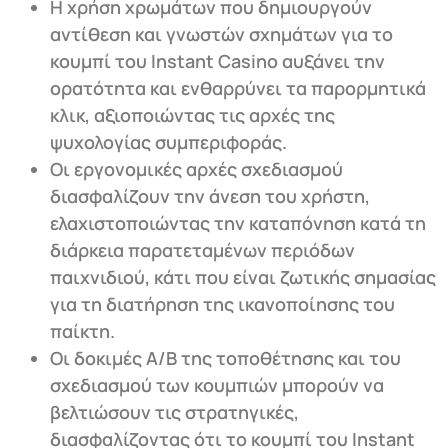
Η χρήση χρωμάτων που δημιουργούν
αντίθεση και γνωστών σχημάτων για το
κουμπί του Instant Casino αυξάνει την
ορατότητα και ενθαρρύνει τα παρορμητικά
κλικ, αξιοποιώντας τις αρχές της
ψυχολογίας συμπεριφοράς.
Οι εργονομικές αρχές σχεδιασμού
διασφαλίζουν την άνεση του χρήστη,
ελαχιστοποιώντας την καταπόνηση κατά τη
διάρκεια παρατεταμένων περιόδων
παιχνιδιού, κάτι που είναι ζωτικής σημασίας
για τη διατήρηση της ικανοποίησης του
παίκτη.
Οι δοκιμές A/B της τοποθέτησης και του
σχεδιασμού των κουμπιών μπορούν να
βελτιώσουν τις στρατηγικές,
διασφαλίζοντας ότι το κουμπί του Instant