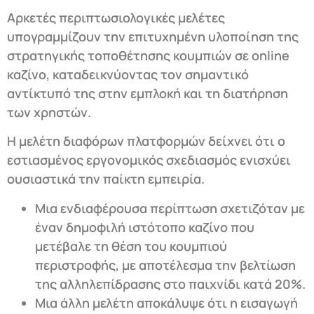
Αρκετές περιπτωσιολογικές μελέτες
υπογραμμίζουν την επιτυχημένη υλοποίηση της
στρατηγικής τοποθέτησης κουμπιών σε online
καζίνο, καταδεικνύοντας τον σημαντικό
αντίκτυπό της στην εμπλοκή και τη διατήρηση
των χρηστών.
Η μελέτη διαφόρων πλατφορμών δείχνει ότι ο
εστιασμένος εργονομικός σχεδιασμός ενισχύει
ουσιαστικά την παίκτη εμπειρία.
Μια ενδιαφέρουσα περίπτωση σχετιζόταν με
έναν δημοφιλή ιστότοπο καζίνο που
μετέβαλε τη θέση του κουμπιού
περιστροφής, με αποτέλεσμα την βελτίωση
της αλληλεπίδρασης στο παιχνίδι κατά 20%.
Μια άλλη μελέτη αποκάλυψε ότι η εισαγωγή