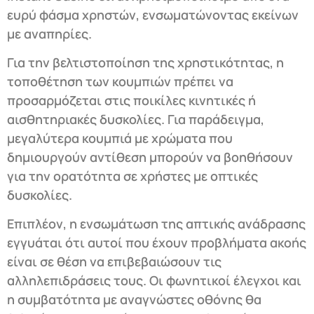
ευρύ φάσμα χρηστών, ενσωματώνοντας εκείνων
με αναπηρίες.
Για την βελτιστοποίηση της χρηστικότητας, η
τοποθέτηση των κουμπιών πρέπει να
προσαρμόζεται στις ποικίλες κινητικές ή
αισθητηριακές δυσκολίες. Για παράδειγμα,
μεγαλύτερα κουμπιά με χρώματα που
δημιουργούν αντίθεση μπορούν να βοηθήσουν
για την ορατότητα σε χρήστες με οπτικές
δυσκολίες.
Επιπλέον, η ενσωμάτωση της απτικής ανάδρασης
εγγυάται ότι αυτοί που έχουν προβλήματα ακοής
είναι σε θέση να επιβεβαιώσουν τις
αλληλεπιδράσεις τους. Οι φωνητικοί έλεγχοι και
η συμβατότητα με αναγνώστες οθόνης θα