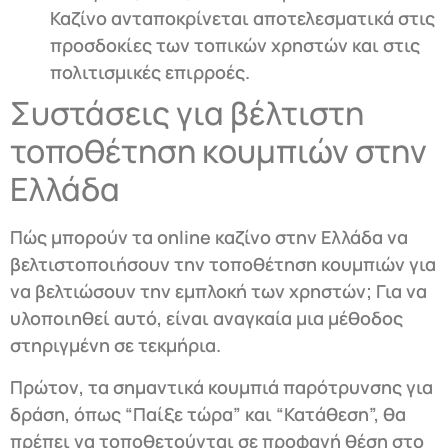
Καζίνο ανταποκρίνεται αποτελεσματικά στις
προσδοκίες των τοπικών χρηστών και στις
πολιτισμικές επιρροές.
Συστάσεις για βέλτιστη
τοποθέτηση κουμπιών στην
Ελλάδα
Πώς μπορούν τα online καζίνο στην Ελλάδα να
βελτιστοποιήσουν την τοποθέτηση κουμπιών για
να βελτιώσουν την εμπλοκή των χρηστών; Για να
υλοποιηθεί αυτό, είναι αναγκαία μια μέθοδος
στηριγμένη σε τεκμήρια.
Πρώτον, τα σημαντικά κουμπιά παρότρυνσης για
δράση, όπως “Παίξε τώρα” και “Κατάθεση”, θα
πρέπει να τοποθετούνται σε προφανή θέση στο