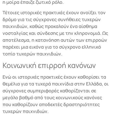
η μοίρα έπαιζε ζωτικό ρόλο.
Τέτοιες ιστορικές πρακτικές έχουν ανοίξει τον
δρόμο για τις σύγχρονες συνήθειες τυχερών
παιχνιδιών, καθώς προκαλούν ένα αίσθημα
νοσταλγίας και σύνδεσης με την κληρονομιά. Ως
αποτέλεσμα, η κατανόηση αυτών των επιρροών
παρέχει μια εικόνα για το σύγχρονο ελληνικό
τοπίο τυχερών παιχνιδιών.
Κοινωνική επιρροή κανόνων
Ενώ οι ιστορικές πρακτικές έχουν καθορίσει τα
θεμέλια για τα τυχερά παιχνίδια στην Ελλάδα, οι
σύγχρονες συμπεριφορές καθορίζονται σε
μεγάλο βαθμό από τους κοινωνικούς κανόνες
που καθορίζουν αποδεκτές δραστηριότητες
τυχερών παιχνιδιών.