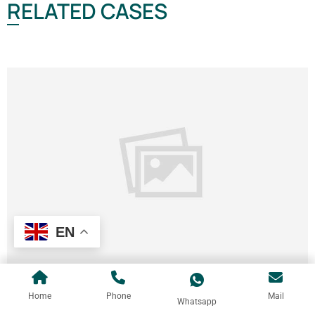
RELATED CASES
EN
Quels Types De Back Live Usable At JLPH
Home
Phone
Mail
Gambling Casino Simsino Casino – Europe
Whatsapp