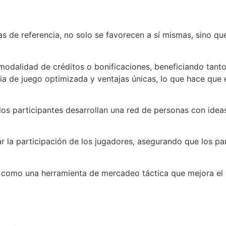
 de referencia, no solo se favorecen a sí mismas, sino qu
 modalidad de créditos o bonificaciones, beneficiando tant
cia de juego optimizada y ventajas únicas, lo que hace que
los participantes desarrollan una red de personas con ideas
la participación de los jugadores, asegurando que los par
n como una herramienta de mercadeo táctica que mejora el