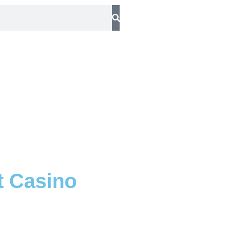
t Casino