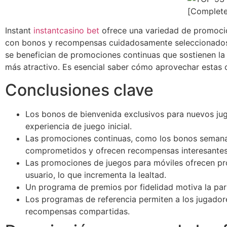
Instant
instantcasino bet
ofrece una variedad de promocio
con bonos y recompensas cuidadosamente seleccionados. 
se benefician de promociones continuas que sostienen l
más atractivo. Es esencial saber cómo aprovechar estas o
Conclusiones clave
Los bonos de bienvenida exclusivos para nuevos juga
experiencia de juego inicial.
Las promociones continuas, como los bonos semanale
comprometidos y ofrecen recompensas interesantes
Las promociones de juegos para móviles ofrecen pro
usuario, lo que incrementa la lealtad.
Un programa de premios por fidelidad motiva la part
Los programas de referencia permiten a los jugado
recompensas compartidas.