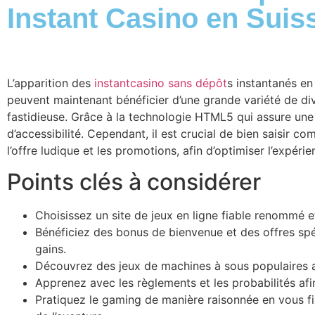
Instant Casino en Suis
L’apparition des
instantcasino sans dépôt
s instantanés en
peuvent maintenant bénéficier d’une grande variété de di
fastidieuse. Grâce à la technologie HTML5 qui assure une
d’accessibilité. Cependant, il est crucial de bien saisir
l’offre ludique et les promotions, afin d’optimiser l’expéri
Points clés à considérer
Choisissez un site de jeux en ligne fiable renommé e
Bénéficiez des bonus de bienvenue et des offres sp
gains.
Découvrez des jeux de machines à sous populaires 
Apprenez avec les règlements et les probabilités afin
Pratiquez le gaming de manière raisonnée en vous fix