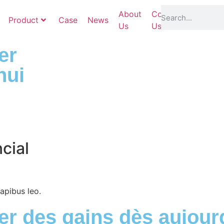
About
Contact
Product
Case
News
Services
Us
Us
er
hui
cial
dapibus leo.
r des gains dès aujour