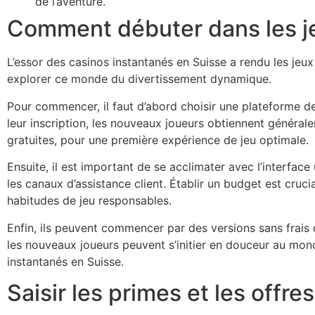
de l’aventure.
Comment débuter dans les je
L’essor des casinos instantanés en Suisse a rendu les jeu
explorer ce monde du divertissement dynamique.
Pour commencer, il faut d’abord choisir une plateforme de
leur inscription, les nouveaux joueurs obtiennent génér
gratuites, pour une première expérience de jeu optimale.
Ensuite, il est important de se acclimater avec l’interfac
les canaux d’assistance client. Établir un budget est cruci
habitudes de jeu responsables.
Enfin, ils peuvent commencer par des versions sans frais 
les nouveaux joueurs peuvent s’initier en douceur au monde
instantanés en Suisse.
Saisir les primes et les offres