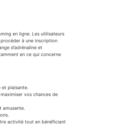
ing en ligne. Les utilisateurs
 procéder à une inscription
ange d’adrénaline et
notamment en ce qui concerne
 et plaisante.
t maximiser vos chances de
t amusante.
ions.
re activité tout en bénéficiant