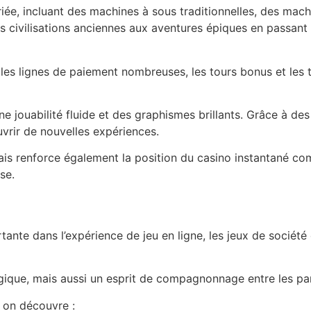
ée, incluant des machines à sous traditionnelles, des mac
s civilisations anciennes aux aventures épiques en passant 
e les lignes de paiement nombreuses, les tours bonus et les t
ne jouabilité fluide et des graphismes brillants. Grâce à des
vrir de nouvelles expériences.
is renforce également la position du casino instantané com
se.
ante dans l’expérience de jeu en ligne, les jeux de société 
ique, mais aussi un esprit de compagnonnage entre les par
, on découvre :