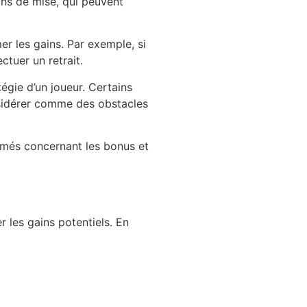
ons de mise, qui peuvent
r les gains. Par exemple, si
tuer un retrait.
tégie d’un joueur. Certains
onsidérer comme des obstacles
ormés concernant les bonus et
les gains potentiels. En