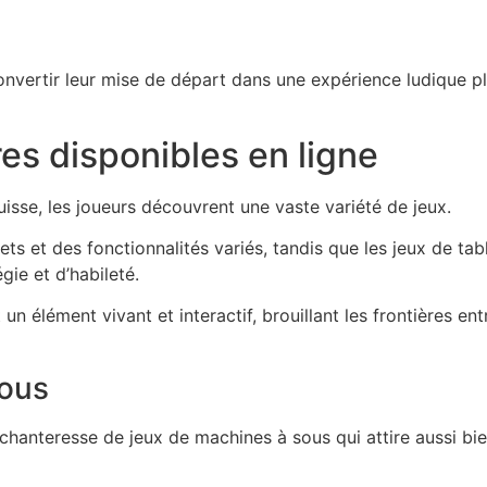
nvertir leur mise de départ dans une expérience ludique pl
res disponibles en ligne
isse, les joueurs découvrent une vaste variété de jeux.
ts et des fonctionnalités variés, tandis que les jeux de ta
gie et d’habileté.
un élément vivant et interactif, brouillant les frontières entr
sous
hanteresse de jeux de machines à sous qui attire aussi bie