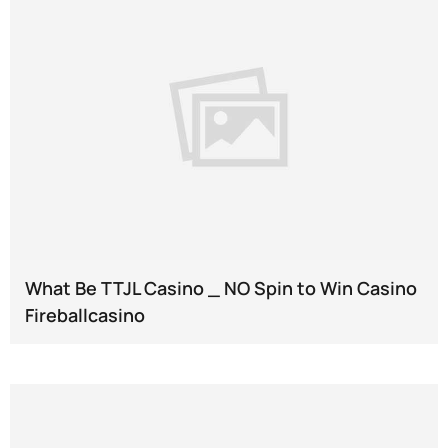
What Be TTJL Casino _ NO Spin to Win Casino
Fireballcasino