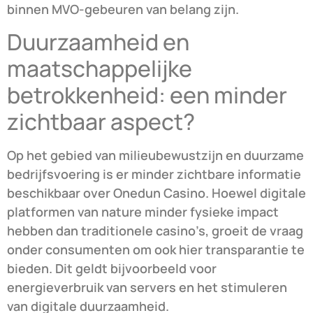
binnen MVO-gebeuren van belang zijn.
Duurzaamheid en
maatschappelijke
betrokkenheid: een minder
zichtbaar aspect?
Op het gebied van milieubewustzijn en duurzame
bedrijfsvoering is er minder zichtbare informatie
beschikbaar over Onedun Casino. Hoewel digitale
platformen van nature minder fysieke impact
hebben dan traditionele casino’s, groeit de vraag
onder consumenten om ook hier transparantie te
bieden. Dit geldt bijvoorbeeld voor
energieverbruik van servers en het stimuleren
van digitale duurzaamheid.