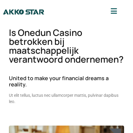
Is Onedun Casino
betrokken bij
maatschappelijk
verantwoord ondernemen?
United to make your financial dreams a
reality.
Ut elit tellus, luctus nec ullamcorper mattis, pulvinar dapibus
leo.