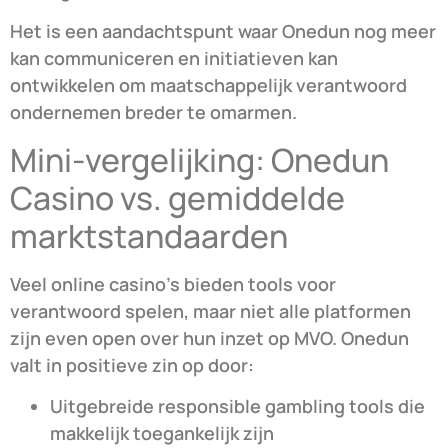
Het is een aandachtspunt waar Onedun nog meer
kan communiceren en initiatieven kan
ontwikkelen om maatschappelijk verantwoord
ondernemen breder te omarmen.
Mini-vergelijking: Onedun
Casino vs. gemiddelde
marktstandaarden
Veel online casino’s bieden tools voor
verantwoord spelen, maar niet alle platformen
zijn even open over hun inzet op MVO. Onedun
valt in positieve zin op door:
Uitgebreide responsible gambling tools die
makkelijk toegankelijk zijn