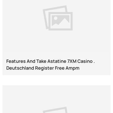
Features And Take Astatine 7XM Casino .
Deutschland Register Free Ampm