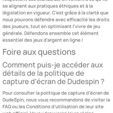
se alignent aux pratiques éthiques et à la
législation en vigueur. C’est grâce à la clarté que
nous pouvons défendre avec efficacité les droits
des joueurs, tout en optimisant l’vivre de jeu
générale. Défendons ensemble cet élément
essentiel des jeux d’argent en ligne !
Foire aux questions
Comment puis-je accéder aux
détails de la politique de
capture d’écran de Dudespin ?
Pour consulter la politique de capture d’écran de
DudeSpin, nous vous recommandons de visiter la
FAQ ou les Conditions d’utilisation de leur site