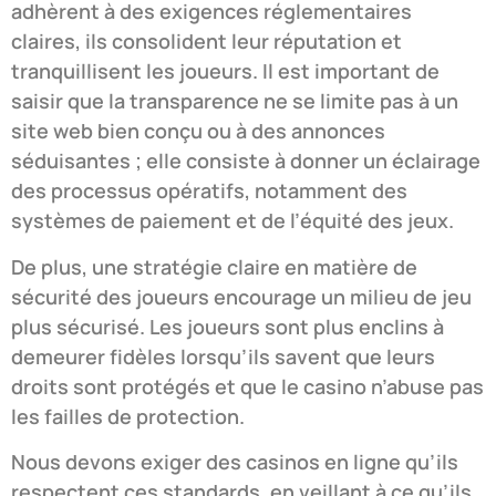
adhèrent à des exigences réglementaires
claires, ils consolident leur réputation et
tranquillisent les joueurs. Il est important de
saisir que la transparence ne se limite pas à un
site web bien conçu ou à des annonces
séduisantes ; elle consiste à donner un éclairage
des processus opératifs, notamment des
systèmes de paiement et de l’équité des jeux.
De plus, une stratégie claire en matière de
sécurité des joueurs encourage un milieu de jeu
plus sécurisé. Les joueurs sont plus enclins à
demeurer fidèles lorsqu’ils savent que leurs
droits sont protégés et que le casino n’abuse pas
les failles de protection.
Nous devons exiger des casinos en ligne qu’ils
respectent ces standards, en veillant à ce qu’ils