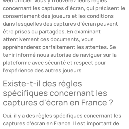
web officiel. Vous y trouverez leurs règles
concernant les captures d’écran, qui précisent le
consentement des joueurs et les conditions
dans lesquelles des captures d’écran peuvent
être prises ou partagées. En examinant
attentivement ces documents, vous
appréhenderez parfaitement les attentes. Se
tenir informé nous autorise de naviguer sur la
plateforme avec sécurité et respect pour
l’expérience des autres joueurs.
Existe-t-il des règles
spécifiques concernant les
captures d’écran en France ?
Oui, il y a des règles spécifiques concernant les
captures d’écran en France. Il est important de