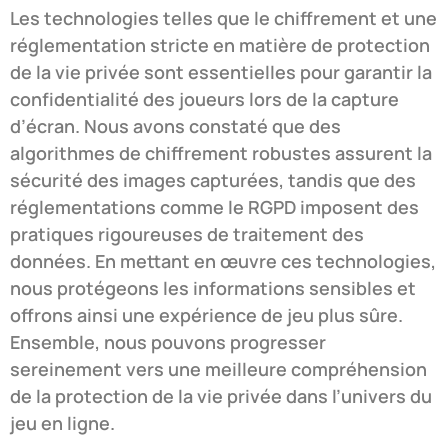
Les technologies telles que le chiffrement et une
réglementation stricte en matière de protection
de la vie privée sont essentielles pour garantir la
confidentialité des joueurs lors de la capture
d’écran. Nous avons constaté que des
algorithmes de chiffrement robustes assurent la
sécurité des images capturées, tandis que des
réglementations comme le RGPD imposent des
pratiques rigoureuses de traitement des
données. En mettant en œuvre ces technologies,
nous protégeons les informations sensibles et
offrons ainsi une expérience de jeu plus sûre.
Ensemble, nous pouvons progresser
sereinement vers une meilleure compréhension
de la protection de la vie privée dans l’univers du
jeu en ligne.