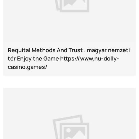
Requital Methods And Trust . magyar nemzeti
tér Enjoy the Game https://www.hu-dolly-
casino.games/