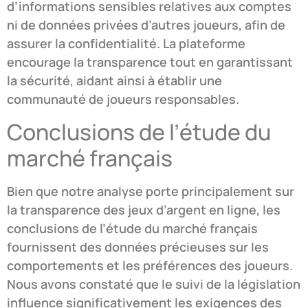
d’informations sensibles relatives aux comptes
ni de données privées d’autres joueurs, afin de
assurer la confidentialité. La plateforme
encourage la transparence tout en garantissant
la sécurité, aidant ainsi à établir une
communauté de joueurs responsables.
Conclusions de l’étude du
marché français
Bien que notre analyse porte principalement sur
la transparence des jeux d’argent en ligne, les
conclusions de l’étude du marché français
fournissent des données précieuses sur les
comportements et les préférences des joueurs.
Nous avons constaté que le suivi de la législation
influence significativement les exigences des