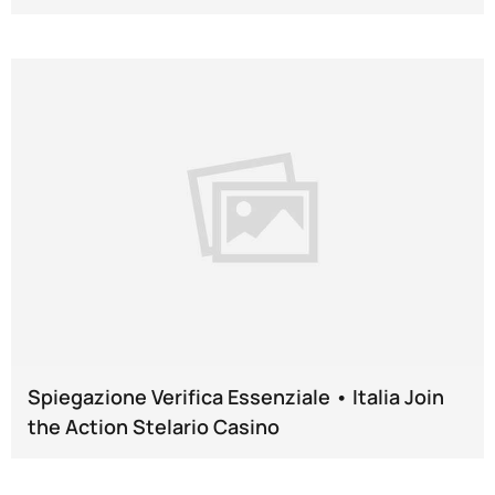
Spiegazione Verifica Essenziale • Italia Join
the Action Stelario Casino