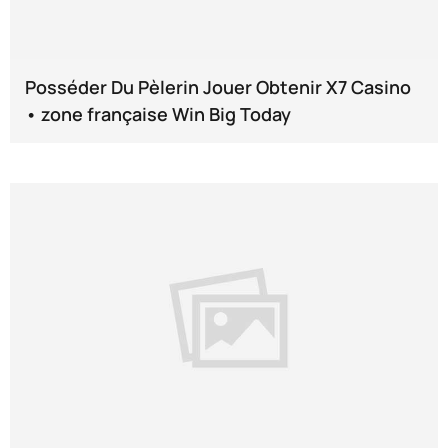
Posséder Du Pèlerin Jouer Obtenir X7 Casino
• zone française Win Big Today