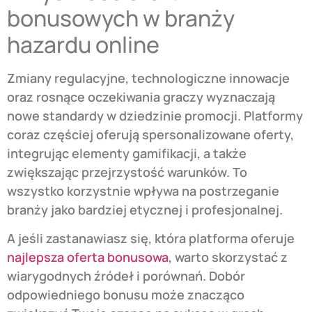
bonusowych w branży
hazardu online
Zmiany regulacyjne, technologiczne innowacje
oraz rosnące oczekiwania graczy wyznaczają
nowe standardy w dziedzinie promocji. Platformy
coraz częściej oferują spersonalizowane oferty,
integrując elementy gamifikacji, a także
zwiększając przejrzystość warunków. To
wszystko korzystnie wpływa na postrzeganie
branży jako bardziej etycznej i profesjonalnej.
A jeśli zastanawiasz się, która platforma oferuje
najlepsza oferta bonusowa
, warto skorzystać z
wiarygodnych źródeł i porównań. Dobór
odpowiedniego bonusu może znacząco