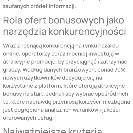
zaufanych źródeł informacji.
Rola ofert bonusowych jako
narzędzia konkurencyjności
Wraz z rosnącą konkurencją na rynku hazardu
online, operatorzy coraz mocniej inwestują w
atrakcyjne promocje, by przyciągnąć i zatrzymać
graczy. Według danych branżowych, ponad 70%
nowych użytkowników decyduje się na
korzystanie z platform, które oferują atrakcyjne
bonusy na start. Jednak aby wybrać spośród nich
te, które naprawdę przyniosą korzyści, niezbędna
jest pogłębiona analiza ich warunków i jakości
oferowanych usług.
Najważniejsze kryteria