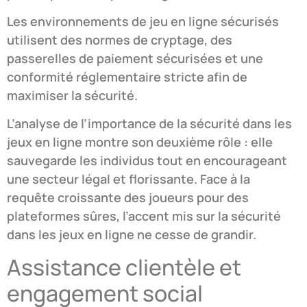
Les environnements de jeu en ligne sécurisés
utilisent des normes de cryptage, des
passerelles de paiement sécurisées et une
conformité réglementaire stricte afin de
maximiser la sécurité.
L’analyse de l’importance de la sécurité dans les
jeux en ligne montre son deuxième rôle : elle
sauvegarde les individus tout en encourageant
une secteur légal et florissante. Face à la
requête croissante des joueurs pour des
plateformes sûres, l’accent mis sur la sécurité
dans les jeux en ligne ne cesse de grandir.
Assistance clientèle et
engagement social