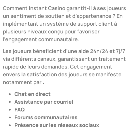
Comment Instant Casino garantit-il à ses joueurs
un sentiment de soutien et d’appartenance ? En
implémentant un système de support client à
plusieurs niveaux conçu pour favoriser
l’engagement communautaire.
Les joueurs bénéficient d’une aide 24h/24 et 7j/7
via différents canaux, garantissant un traitement
rapide de leurs demandes. Cet engagement
envers la satisfaction des joueurs se manifeste
notamment par :
Chat en direct
Assistance par courriel
FAQ
Forums communautaires
Présence sur les réseaux sociaux