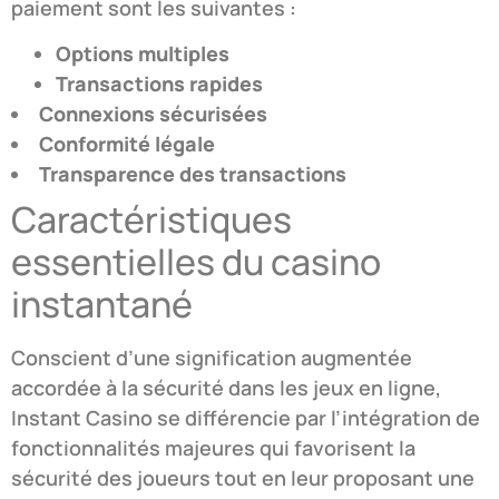
paiement sont les suivantes :
Options multiples
Transactions rapides
Connexions sécurisées
Conformité légale
Transparence des transactions
Caractéristiques
essentielles du casino
instantané
Conscient d’une signification augmentée
accordée à la sécurité dans les jeux en ligne,
Instant Casino se différencie par l’intégration de
fonctionnalités majeures qui favorisent la
sécurité des joueurs tout en leur proposant une