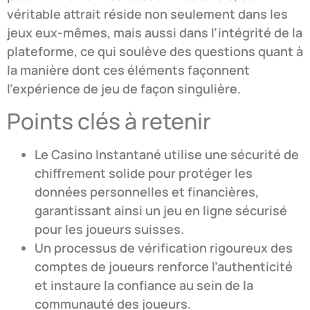
véritable attrait réside non seulement dans les
jeux eux-mêmes, mais aussi dans l’intégrité de la
plateforme, ce qui soulève des questions quant à
la manière dont ces éléments façonnent
l’expérience de jeu de façon singulière.
Points clés à retenir
Le Casino Instantané utilise une sécurité de
chiffrement solide pour protéger les
données personnelles et financières,
garantissant ainsi un jeu en ligne sécurisé
pour les joueurs suisses.
Un processus de vérification rigoureux des
comptes de joueurs renforce l’authenticité
et instaure la confiance au sein de la
communauté des joueurs.