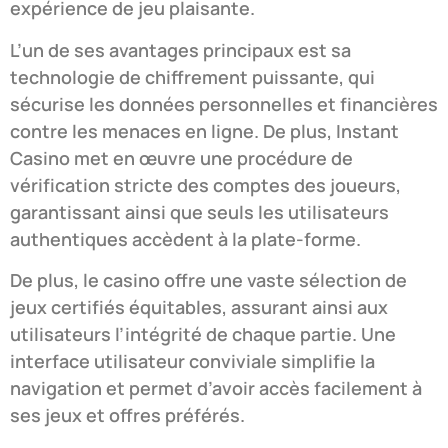
expérience de jeu plaisante.
L’un de ses avantages principaux est sa
technologie de chiffrement puissante, qui
sécurise les données personnelles et financières
contre les menaces en ligne. De plus, Instant
Casino met en œuvre une procédure de
vérification stricte des comptes des joueurs,
garantissant ainsi que seuls les utilisateurs
authentiques accèdent à la plate-forme.
De plus, le casino offre une vaste sélection de
jeux certifiés équitables, assurant ainsi aux
utilisateurs l’intégrité de chaque partie. Une
interface utilisateur conviviale simplifie la
navigation et permet d’avoir accès facilement à
ses jeux et offres préférés.