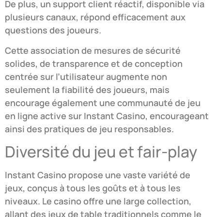
De plus, un support client réactif, disponible via
plusieurs canaux, répond efficacement aux
questions des joueurs.
Cette association de mesures de sécurité
solides, de transparence et de conception
centrée sur l’utilisateur augmente non
seulement la fiabilité des joueurs, mais
encourage également une communauté de jeu
en ligne active sur Instant Casino, encourageant
ainsi des pratiques de jeu responsables.
Diversité du jeu et fair-play
Instant Casino propose une vaste variété de
jeux, conçus à tous les goûts et à tous les
niveaux. Le casino offre une large collection,
allant des jeux de table traditionnels comme le