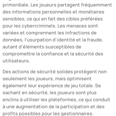
primordiale. Les joueurs partagent fréquemment
des informations personnelles et monétaires
sensibles, ce qui en fait des cibles préférées
pour les cybercriminels. Les menaces sont
variées et comprennent les infractions de
données, l’usurpation d’identité et la fraude,
autant d’éléments susceptibles de
compromettre la confiance et la sécurité des
utilisateurs.
Des actions de sécurité solides protègent non
seulement les joueurs, mais optimisent
également leur expérience de jeu totale. Se
sachant en sécurité, les joueurs sont plus
enclins à utiliser les plateformes, ce qui conduit
à une augmentation de la participation et des
profits possibles pour les gestionnaires.