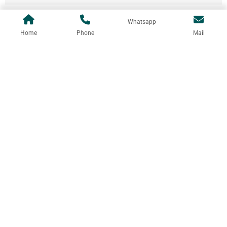
Whatsapp
Home
Phone
Mail