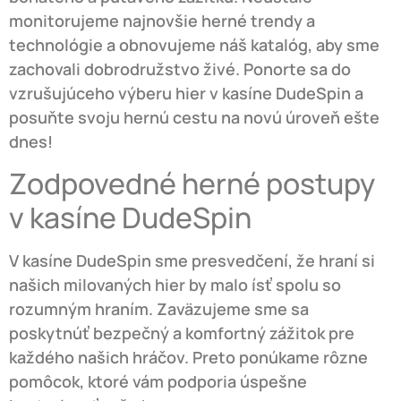
monitorujeme najnovšie herné trendy a
technológie a obnovujeme náš katalóg, aby sme
zachovali dobrodružstvo živé. Ponorte sa do
vzrušujúceho výberu hier v kasíne DudeSpin a
posuňte svoju hernú cestu na novú úroveň ešte
dnes!
Zodpovedné herné postupy
v kasíne DudeSpin
V kasíne DudeSpin sme presvedčení, že hraní si
našich milovaných hier by malo ísť spolu so
rozumným hraním. Zaväzujeme sme sa
poskytnúť bezpečný a komfortný zážitok pre
každého našich hráčov. Preto ponúkame rôzne
pomôcok, ktoré vám podporia úspešne