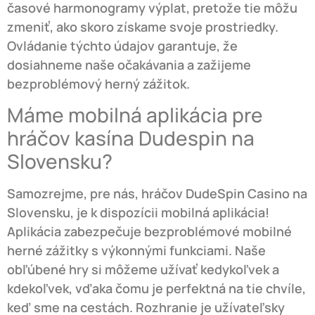
časové harmonogramy výplat, pretože tie môžu
zmeniť, ako skoro získame svoje prostriedky.
Ovládanie týchto údajov garantuje, že
dosiahneme naše očakávania a zažijeme
bezproblémový herný zážitok.
Máme mobilná aplikácia pre
hráčov kasína Dudespin na
Slovensku?
Samozrejme, pre nás, hráčov DudeSpin Casino na
Slovensku, je k dispozícii mobilná aplikácia!
Aplikácia zabezpečuje bezproblémové mobilné
herné zážitky s výkonnými funkciami. Naše
obľúbené hry si môžeme užívať kedykoľvek a
kdekoľvek, vďaka čomu je perfektná na tie chvíle,
keď sme na cestách. Rozhranie je užívateľsky