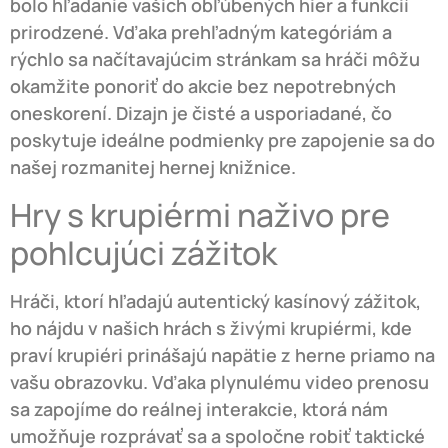
bolo hľadanie vašich obľúbených hier a funkcií
prirodzené. Vďaka prehľadným kategóriám a
rýchlo sa načítavajúcim stránkam sa hráči môžu
okamžite ponoriť do akcie bez nepotrebných
oneskorení. Dizajn je čisté a usporiadané, čo
poskytuje ideálne podmienky pre zapojenie sa do
našej rozmanitej hernej knižnice.
Hry s krupiérmi naživo pre
pohlcujúci zážitok
Hráči, ktorí hľadajú autentický kasínový zážitok,
ho nájdu v našich hrách s živými krupiérmi, kde
praví krupiéri prinášajú napätie z herne priamo na
vašu obrazovku. Vďaka plynulému video prenosu
sa zapojíme do reálnej interakcie, ktorá nám
umožňuje rozprávať sa a spoločne robiť taktické