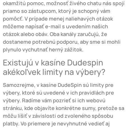
okamžitú pomoc, možnosť živého chatu nás spojí
priamo so zástupcom, ktorý je schopný vám
pomôcť. V prípade menej naliehavých otázok
môžeme napísať e-mail s uvedením našich
otázok alebo obáv. Oba kanály zaručujú, že
dostaneme potrebnú podporu, aby sme si mohli
plynulo vychutnať herný zážitok.
Existujú v kasíne Dudespin
akékoľvek limity na výbery?
Samozrejme, v kasíne DudeSpin sú limity pre
výbery, ktoré sú uvedené v ich pravidlách pre
výbery. Radíme vám pozrieť si ich webovú
stránku, kde objavíte konkrétne sumy, pretože sa
môžu líšiť v závislosti od zvoleného spôsobu
platby. Vo priemere je nevyhnutné vedieť aj