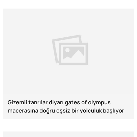
Gizemli tanrılar diyarı gates of olympus
macerasına doğru eşsiz bir yolculuk başlıyor