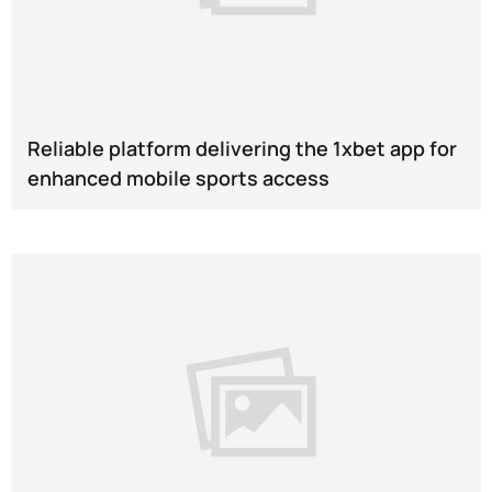
Reliable platform delivering the 1xbet app for
enhanced mobile sports access