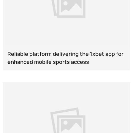
Reliable platform delivering the 1xbet app for
enhanced mobile sports access