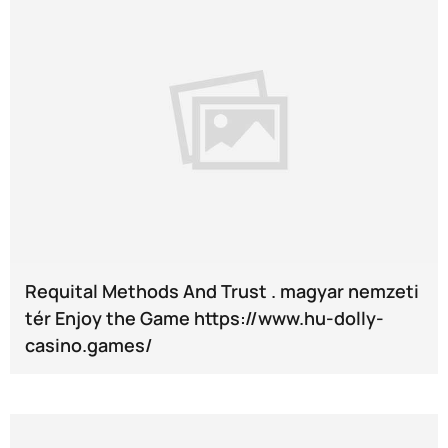
Requital Methods And Trust . magyar nemzeti
tér Enjoy the Game https://www.hu-dolly-
casino.games/