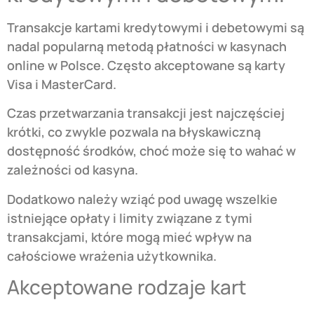
Transakcje kartami kredytowymi i debetowymi są
nadal popularną metodą płatności w kasynach
online w Polsce. Często akceptowane są karty
Visa i MasterCard.
Czas przetwarzania transakcji jest najczęściej
krótki, co zwykle pozwala na błyskawiczną
dostępność środków, choć może się to wahać w
zależności od kasyna.
Dodatkowo należy wziąć pod uwagę wszelkie
istniejące opłaty i limity związane z tymi
transakcjami, które mogą mieć wpływ na
całościowe wrażenia użytkownika.
Akceptowane rodzaje kart