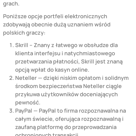
grach.
Poniższe opcje portfeli elektronicznych
zdobywają obecnie dużą uznaniem wśród
polskich graczy:
Skrill – Znany z łatwego w obsłudze dla
klienta interfejsu i natychmiastowego
przetwarzania płatności, Skrill jest znaną
opcją wpłat do kasyn online.
Neteller — dzięki niskim opłatom i solidnym
środkom bezpieczeństwa Neteller ciągle
przykuwa użytkowników doceniających
pewność.
PayPal — PayPal to firma rozpoznawalna na
całym świecie, oferująca rozpoznawalną i
zaufaną platformę do przeprowadzania
ochronionych transakcji.