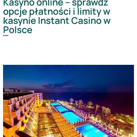
Kasyno online – sprawdź
opcje płatności i limity w
kasynie Instant Casino w
Polsce