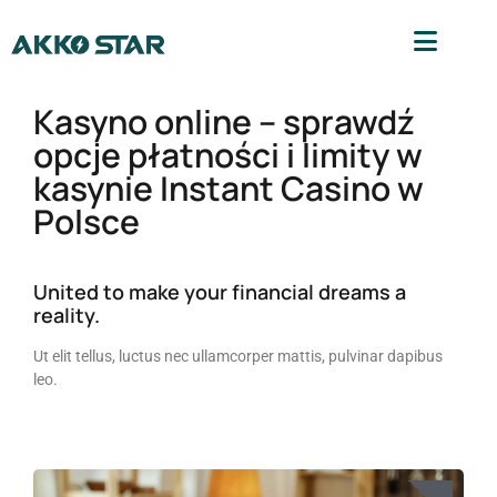
Kasyno online – sprawdź
opcje płatności i limity w
kasynie Instant Casino w
Polsce
United to make your financial dreams a
reality.
Ut elit tellus, luctus nec ullamcorper mattis, pulvinar dapibus
leo.