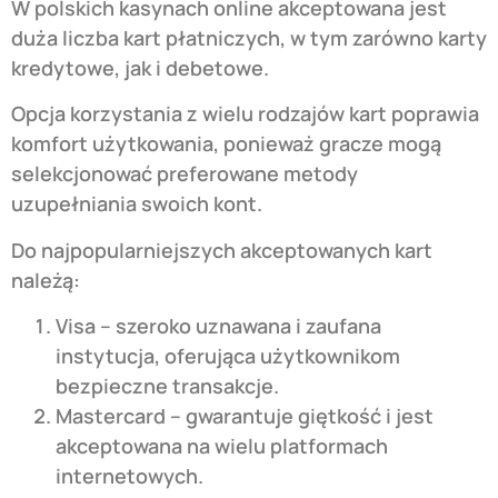
W polskich kasynach online akceptowana jest
duża liczba kart płatniczych, w tym zarówno karty
kredytowe, jak i debetowe.
Opcja korzystania z wielu rodzajów kart poprawia
komfort użytkowania, ponieważ gracze mogą
selekcjonować preferowane metody
uzupełniania swoich kont.
Do najpopularniejszych akceptowanych kart
należą:
Visa – szeroko uznawana i zaufana
instytucja, oferująca użytkownikom
bezpieczne transakcje.
Mastercard – gwarantuje giętkość i jest
akceptowana na wielu platformach
internetowych.