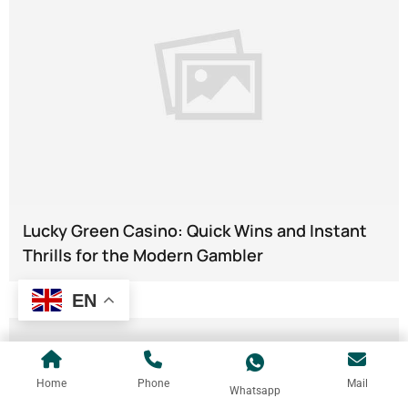
Lucky Green Casino: Quick Wins and Instant
Thrills for the Modern Gambler
EN
Home
Phone
Mail
Whatsapp