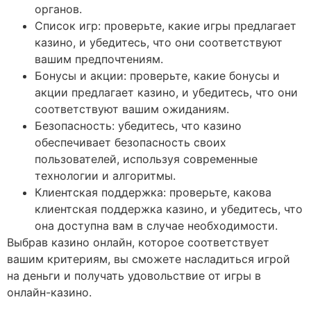
органов.
Список игр: проверьте, какие игры предлагает
казино, и убедитесь, что они соответствуют
вашим предпочтениям.
Бонусы и акции: проверьте, какие бонусы и
акции предлагает казино, и убедитесь, что они
соответствуют вашим ожиданиям.
Безопасность: убедитесь, что казино
обеспечивает безопасность своих
пользователей, используя современные
технологии и алгоритмы.
Клиентская поддержка: проверьте, какова
клиентская поддержка казино, и убедитесь, что
она доступна вам в случае необходимости.
Выбрав казино онлайн, которое соответствует
вашим критериям, вы сможете насладиться игрой
на деньги и получать удовольствие от игры в
онлайн-казино.