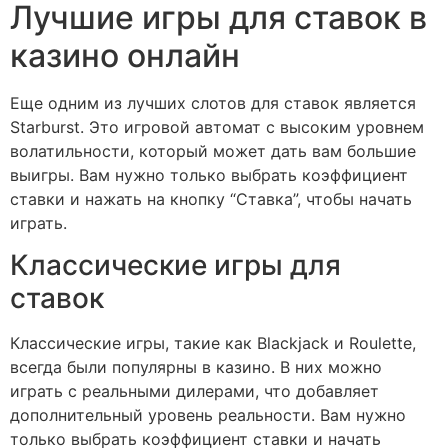
Лучшие игры для ставок в
казино онлайн
Еще одним из лучших слотов для ставок является
Starburst. Это игровой автомат с высоким уровнем
волатильности, который может дать вам большие
выигры. Вам нужно только выбрать коэффициент
ставки и нажать на кнопку “Ставка”, чтобы начать
играть.
Классические игры для
ставок
Классические игры, такие как Blackjack и Roulette,
всегда были популярны в казино. В них можно
играть с реальными дилерами, что добавляет
дополнительный уровень реальности. Вам нужно
только выбрать коэффициент ставки и начать