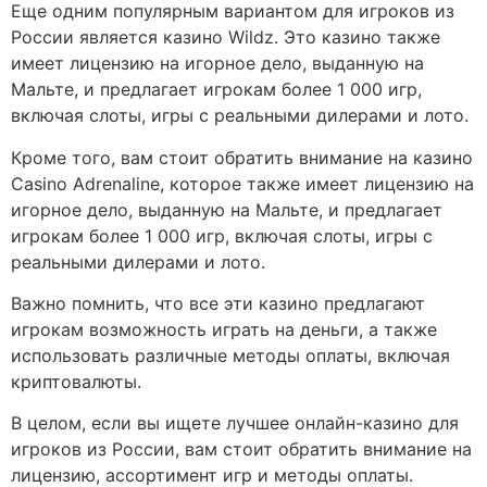
Еще одним популярным вариантом для игроков из
России является казино Wildz. Это казино также
имеет лицензию на игорное дело, выданную на
Мальте, и предлагает игрокам более 1 000 игр,
включая слоты, игры с реальными дилерами и лото.
Кроме того, вам стоит обратить внимание на казино
Casino Adrenaline, которое также имеет лицензию на
игорное дело, выданную на Мальте, и предлагает
игрокам более 1 000 игр, включая слоты, игры с
реальными дилерами и лото.
Важно помнить, что все эти казино предлагают
игрокам возможность играть на деньги, а также
использовать различные методы оплаты, включая
криптовалюты.
В целом, если вы ищете лучшее онлайн-казино для
игроков из России, вам стоит обратить внимание на
лицензию, ассортимент игр и методы оплаты.