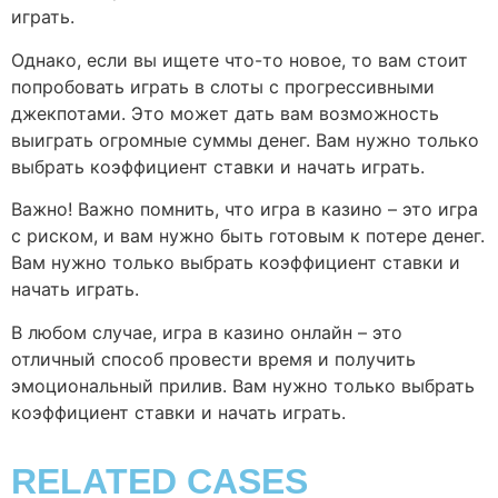
играть.
Однако, если вы ищете что-то новое, то вам стоит
попробовать играть в слоты с прогрессивными
джекпотами. Это может дать вам возможность
выиграть огромные суммы денег. Вам нужно только
выбрать коэффициент ставки и начать играть.
Важно! Важно помнить, что игра в казино – это игра
с риском, и вам нужно быть готовым к потере денег.
Вам нужно только выбрать коэффициент ставки и
начать играть.
В любом случае, игра в казино онлайн – это
отличный способ провести время и получить
эмоциональный прилив. Вам нужно только выбрать
коэффициент ставки и начать играть.
RELATED CASES