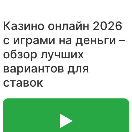
Казино онлайн 2026
с играми на деньги –
обзор лучших
вариантов для
ставок
▶️