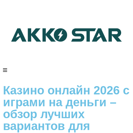
Казино онлайн 2026 с
играми на деньги –
обзор лучших
вариантов для