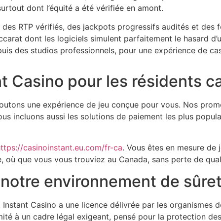
surtout dont l’équité a été vérifiée en amont.
 des RTP vérifiés, des jackpots progressifs audités et des f
ccarat dont les logiciels simulent parfaitement le hasard d’
puis des studios professionnels, pour une expérience de ca
nt Casino pour les résidents 
y ajoutons une expérience de jeu conçue pour vous. Nos pro
ous incluons aussi les solutions de paiement les plus popu
ttps://casinoinstant.eu.com/fr-ca
. Vous êtes en mesure de j
, où que vous vous trouviez au Canada, sans perte de qual
 notre environnement de sûre
 Instant Casino a une licence délivrée par les organismes d
ité à un cadre légal exigeant, pensé pour la protection des