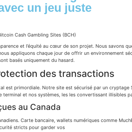
avec un jeu juste
nsparence et l’équité au cœur de son projet. Nous savons qu
s nous appliquons chaque jour de offrir un environnement sécu
 sont basés uniquement du hasard.
otection des transactions
al est primordiale. Notre site est sécurisé par un cryptage
terminal et nos systèmes, les les convertissant illisibles pa
nçues au Canada
adiens. Carte bancaire, wallets numériques comme MuchBet
urité stricts pour garder vos