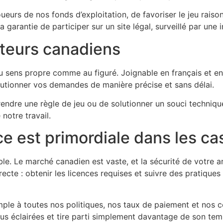
eurs de nos fonds d’exploitation, de favoriser le jeu raiso
a garantie de participer sur un site légal, surveillé par une 
ateurs canadiens
u sens propre comme au figuré. Joignable en français et en
olutionner vos demandes de manière précise et sans délai.
endre une règle de jeu ou de solutionner un souci techniq
notre travail.
ce est primordiale dans les ca
ble. Le marché canadien est vaste, et la sécurité de votre 
recte : obtenir les licences requises et suivre des pratique
ple à toutes nos politiques, nos taux de paiement et nos c
lus éclairées et tire parti simplement davantage de son te