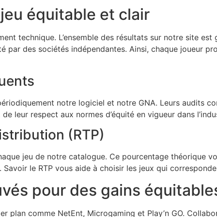
eu équitable et clair
ment technique. L’ensemble des résultats sur notre site est
ité par des sociétés indépendantes. Ainsi, chaque joueur p
quents
ériodiquement notre logiciel et notre GNA. Leurs audits c
t de leur respect aux normes d’équité en vigueur dans l’indus
istribution (RTP)
haque jeu de notre catalogue. Ce pourcentage théorique vo
. Savoir le RTP vous aide à choisir les jeux qui corresponde
uvés pour des gains équitable
ier plan comme NetEnt, Microgaming et Play’n GO. Collabo