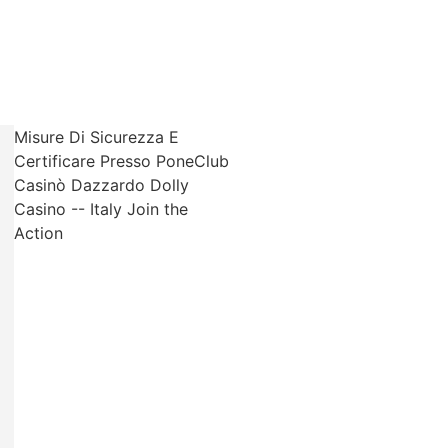
Misure Di Sicurezza E
Certificare Presso PoneClub
Casinò Dazzardo Dolly
Casino -- Italy Join the
Action