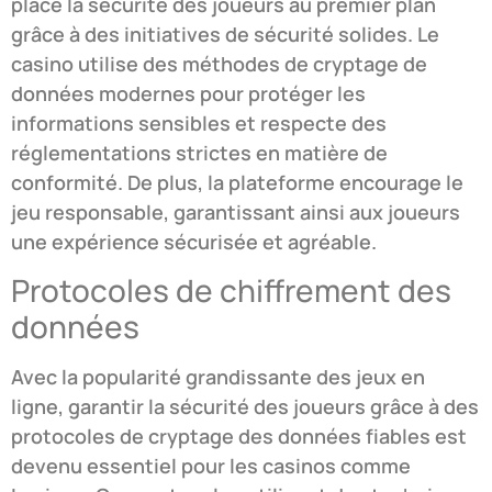
place la sécurité des joueurs au premier plan
grâce à des initiatives de sécurité solides. Le
casino utilise des méthodes de cryptage de
données modernes pour protéger les
informations sensibles et respecte des
réglementations strictes en matière de
conformité. De plus, la plateforme encourage le
jeu responsable, garantissant ainsi aux joueurs
une expérience sécurisée et agréable.
Protocoles de chiffrement des
données
Avec la popularité grandissante des jeux en
ligne, garantir la sécurité des joueurs grâce à des
protocoles de cryptage des données fiables est
devenu essentiel pour les casinos comme