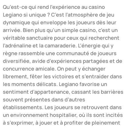
Qu’est-ce qui rend l’expérience au casino
Legiano si unique ? C’est l’atmosphère de jeu
dynamique qui enveloppe les joueurs dès leur
arrivée. Bien plus qu’un simple casino, c’est un
véritable sanctuaire pour ceux qui recherchent
l’adrénaline et la camaraderie. L’énergie qui y
règne rassemble une communauté de joueurs
diversifiée, avide d’expériences partagées et de
concurrence amicale. On peut y échanger
librement, fêter les victoires et s’entraider dans
les moments délicats. Legiano favorise un
sentiment d’appartenance, cassant les barrières
souvent présentes dans d’autres
établissements. Les joueurs se retrouvent dans
un environnement hospitalier, où ils sont incités
à s’exprimer, à jouer et à profiter de pleinement