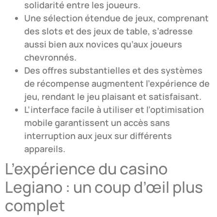
solidarité entre les joueurs.
Une sélection étendue de jeux, comprenant
des slots et des jeux de table, s’adresse
aussi bien aux novices qu’aux joueurs
chevronnés.
Des offres substantielles et des systèmes
de récompense augmentent l’expérience de
jeu, rendant le jeu plaisant et satisfaisant.
L’interface facile à utiliser et l’optimisation
mobile garantissent un accès sans
interruption aux jeux sur différents
appareils.
L’expérience du casino
Legiano : un coup d’œil plus
complet