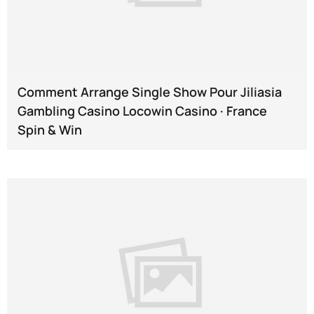
Comment Arrange Single Show Pour Jiliasia
Gambling Casino Locowin Casino · France
Spin & Win