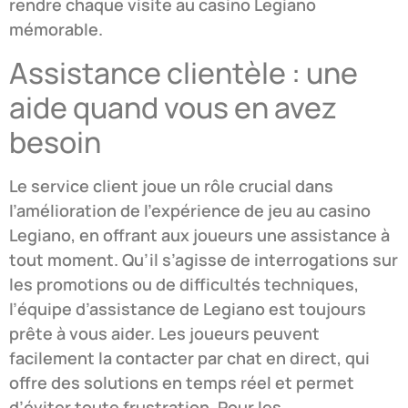
rendre chaque visite au casino Legiano
mémorable.
Assistance clientèle : une
aide quand vous en avez
besoin
Le service client joue un rôle crucial dans
l’amélioration de l’expérience de jeu au casino
Legiano, en offrant aux joueurs une assistance à
tout moment. Qu’il s’agisse de interrogations sur
les promotions ou de difficultés techniques,
l’équipe d’assistance de Legiano est toujours
prête à vous aider. Les joueurs peuvent
facilement la contacter par chat en direct, qui
offre des solutions en temps réel et permet
d’éviter toute frustration. Pour les