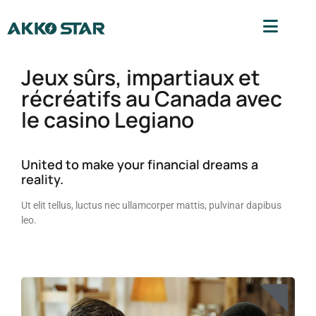
Jeux sûrs, impartiaux et
récréatifs au Canada avec
le casino Legiano
United to make your financial dreams a
reality.
Ut elit tellus, luctus nec ullamcorper mattis, pulvinar dapibus
leo.