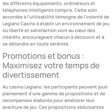
les différents équipements, ordinateurs et
téléphones intelligents compris. Cette soin
accordée à l’utilisabilité témoigne de l’volonté de
Legiano Casino à établir un environnement de jeu
où liberté et satisfaction sont au cœur des
intérêts, encourageant chacun à découvrir et à
se détendre en toute sérénité.
Promotions et bonus :
Maximisez votre temps de
divertissement
Au casino Legiano, les participants peuvent jouir
pleinement d’une gamme de propositions et de
récompenses élaborés pour améliorer leur
aventure de jeu. Ces propositions séduisantes