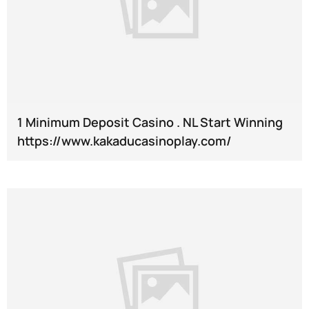
1 Minimum Deposit Casino . NL Start Winning
https://www.kakaducasinoplay.com/