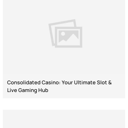
Consolidated Casino: Your Ultimate Slot &
Live Gaming Hub