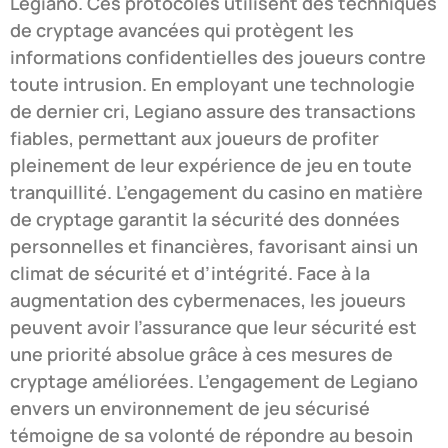
Legiano. Ces protocoles utilisent des techniques
de cryptage avancées qui protègent les
informations confidentielles des joueurs contre
toute intrusion. En employant une technologie
de dernier cri, Legiano assure des transactions
fiables, permettant aux joueurs de profiter
pleinement de leur expérience de jeu en toute
tranquillité. L’engagement du casino en matière
de cryptage garantit la sécurité des données
personnelles et financières, favorisant ainsi un
climat de sécurité et d’intégrité. Face à la
augmentation des cybermenaces, les joueurs
peuvent avoir l’assurance que leur sécurité est
une priorité absolue grâce à ces mesures de
cryptage améliorées. L’engagement de Legiano
envers un environnement de jeu sécurisé
témoigne de sa volonté de répondre au besoin