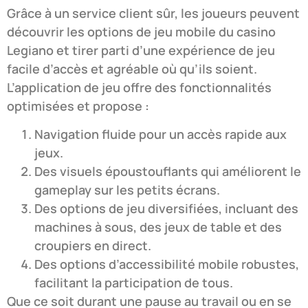
Grâce à un service client sûr, les joueurs peuvent
découvrir les options de jeu mobile du casino
Legiano et tirer parti d’une expérience de jeu
facile d’accès et agréable où qu’ils soient.
L’application de jeu offre des fonctionnalités
optimisées et propose :
Navigation fluide pour un accès rapide aux
jeux.
Des visuels époustouflants qui améliorent le
gameplay sur les petits écrans.
Des options de jeu diversifiées, incluant des
machines à sous, des jeux de table et des
croupiers en direct.
Des options d’accessibilité mobile robustes,
facilitant la participation de tous.
Que ce soit durant une pause au travail ou en se