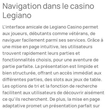
Navigation dans le casino
Legiano
L’interface amicale de Legiano Casino permet
aux joueurs, débutants comme vétérans, de
naviguer facilement parmi ses services. Grâce à
une mise en page intuitive, les utilisateurs
trouvent rapidement leurs parties et
fonctionnalités choisis, pour une aventure de
partie parfaite. La présentation est limpide et
bien structurée, offrant un accès immédiat aux
différentes parties, des slots aux jeux de table.
Les options de tri et la fonction de recherche
facilitent aux utilisateurs de découvrir aisément
ce qu’ils recherchent. De plus, la mise en page
adaptative promet un présentation parfait sur