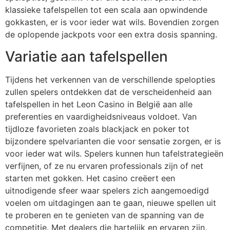
klassieke tafelspellen tot een scala aan opwindende
gokkasten, er is voor ieder wat wils. Bovendien zorgen
de oplopende jackpots voor een extra dosis spanning.
Variatie aan tafelspellen
Tijdens het verkennen van de verschillende spelopties
zullen spelers ontdekken dat de verscheidenheid aan
tafelspellen in het Leon Casino in België aan alle
preferenties en vaardigheidsniveaus voldoet. Van
tijdloze favorieten zoals blackjack en poker tot
bijzondere spelvarianten die voor sensatie zorgen, er is
voor ieder wat wils. Spelers kunnen hun tafelstrategieën
verfijnen, of ze nu ervaren professionals zijn of net
starten met gokken. Het casino creëert een
uitnodigende sfeer waar spelers zich aangemoedigd
voelen om uitdagingen aan te gaan, nieuwe spellen uit
te proberen en te genieten van de spanning van de
competitie. Met dealers die hartelijk en ervaren zijn,