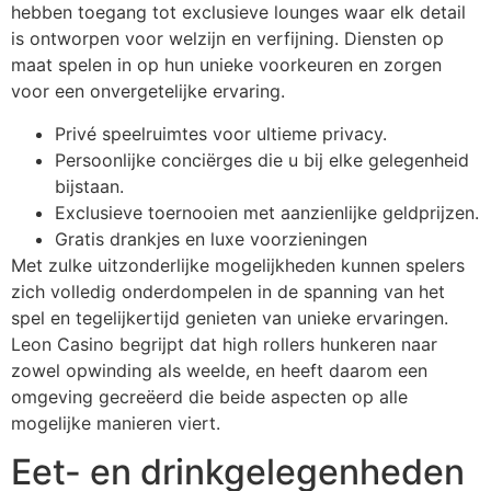
hebben toegang tot exclusieve lounges waar elk detail
is ontworpen voor welzijn en verfijning. Diensten op
maat spelen in op hun unieke voorkeuren en zorgen
voor een onvergetelijke ervaring.
Privé speelruimtes voor ultieme privacy.
Persoonlijke conciërges die u bij elke gelegenheid
bijstaan.
Exclusieve toernooien met aanzienlijke geldprijzen.
Gratis drankjes en luxe voorzieningen
Met zulke uitzonderlijke mogelijkheden kunnen spelers
zich volledig onderdompelen in de spanning van het
spel en tegelijkertijd genieten van unieke ervaringen.
Leon Casino begrijpt dat high rollers hunkeren naar
zowel opwinding als weelde, en heeft daarom een
omgeving gecreëerd die beide aspecten op alle
mogelijke manieren viert.
Eet- en drinkgelegenheden