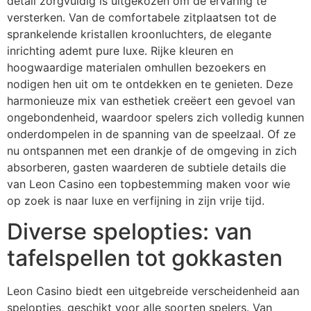
detail zorgvuldig is uitgekozen om de ervaring te
versterken. Van de comfortabele zitplaatsen tot de
sprankelende kristallen kroonluchters, de elegante
inrichting ademt pure luxe. Rijke kleuren en
hoogwaardige materialen omhullen bezoekers en
nodigen hen uit om te ontdekken en te genieten. Deze
harmonieuze mix van esthetiek creëert een gevoel van
ongebondenheid, waardoor spelers zich volledig kunnen
onderdompelen in de spanning van de speelzaal. Of ze
nu ontspannen met een drankje of de omgeving in zich
absorberen, gasten waarderen de subtiele details die
van Leon Casino een topbestemming maken voor wie
op zoek is naar luxe en verfijning in zijn vrije tijd.
Diverse spelopties: van
tafelspellen tot gokkasten
Leon Casino biedt een uitgebreide verscheidenheid aan
spelopties, geschikt voor alle soorten spelers. Van