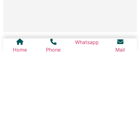
Whatsapp
Home
Phone
Mail