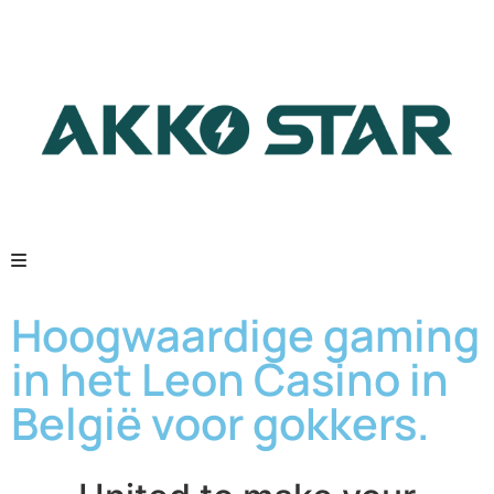
Hoogwaardige gaming
in het Leon Casino in
België voor gokkers.