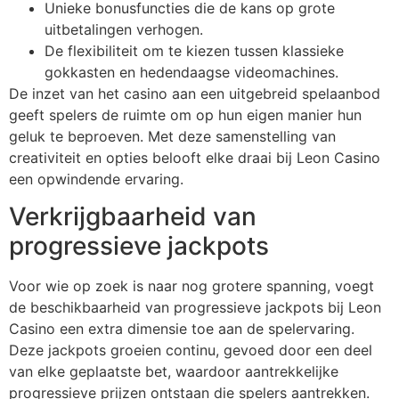
Unieke bonusfuncties die de kans op grote
uitbetalingen verhogen.
De flexibiliteit om te kiezen tussen klassieke
gokkasten en hedendaagse videomachines.
De inzet van het casino aan een uitgebreid spelaanbod
geeft spelers de ruimte om op hun eigen manier hun
geluk te beproeven. Met deze samenstelling van
creativiteit en opties belooft elke draai bij Leon Casino
een opwindende ervaring.
Verkrijgbaarheid van
progressieve jackpots
Voor wie op zoek is naar nog grotere spanning, voegt
de beschikbaarheid van progressieve jackpots bij Leon
Casino een extra dimensie toe aan de spelervaring.
Deze jackpots groeien continu, gevoed door een deel
van elke geplaatste bet, waardoor aantrekkelijke
progressieve prijzen ontstaan die spelers aantrekken.