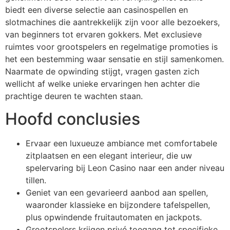
biedt een diverse selectie aan casinospellen en
slotmachines die aantrekkelijk zijn voor alle bezoekers,
van beginners tot ervaren gokkers. Met exclusieve
ruimtes voor grootspelers en regelmatige promoties is
het een bestemming waar sensatie en stijl samenkomen.
Naarmate de opwinding stijgt, vragen gasten zich
wellicht af welke unieke ervaringen hen achter die
prachtige deuren te wachten staan.
Hoofd conclusies
Ervaar een luxueuze ambiance met comfortabele
zitplaatsen en een elegant interieur, die uw
spelervaring bij Leon Casino naar een ander niveau
tillen.
Geniet van een gevarieerd aanbod aan spellen,
waaronder klassieke en bijzondere tafelspellen,
plus opwindende fruitautomaten en jackpots.
Grootspelers krijgen privé toegang tot specifieke