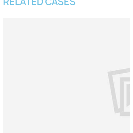
RELATED CASES