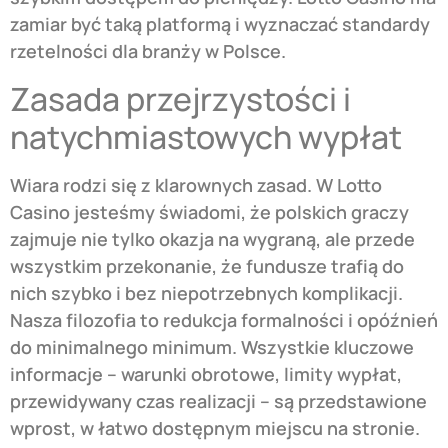
zamiar być taką platformą i wyznaczać standardy
rzetelności dla branży w Polsce.
Zasada przejrzystości i
natychmiastowych wypłat
Wiara rodzi się z klarownych zasad. W Lotto
Casino jesteśmy świadomi, że polskich graczy
zajmuje nie tylko okazja na wygraną, ale przede
wszystkim przekonanie, że fundusze trafią do
nich szybko i bez niepotrzebnych komplikacji.
Nasza filozofia to redukcja formalności i opóźnień
do minimalnego minimum. Wszystkie kluczowe
informacje – warunki obrotowe, limity wypłat,
przewidywany czas realizacji – są przedstawione
wprost, w łatwo dostępnym miejscu na stronie.