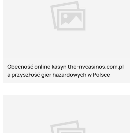
Obecność online kasyn the-nvcasinos.com.pl
a przyszłość gier hazardowych w Polsce