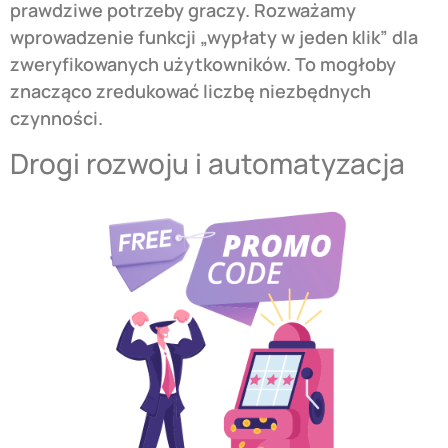
prawdziwe potrzeby graczy. Rozważamy
wprowadzenie funkcji „wypłaty w jeden klik” dla
zweryfikowanych użytkowników. To mogłoby
znacząco zredukować liczbę niezbędnych
czynności.
Drogi rozwoju i automatyzacja