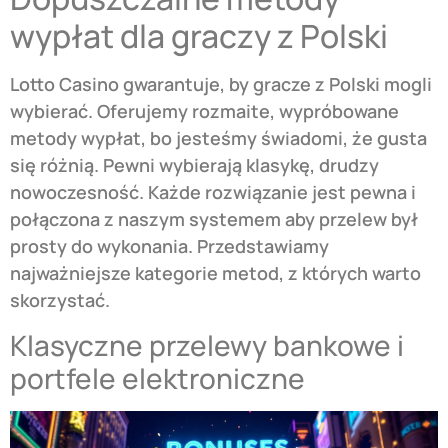
wypłat dla graczy z Polski
Lotto Casino gwarantuje, by gracze z Polski mogli
wybierać. Oferujemy rozmaite, wypróbowane
metody wypłat, bo jesteśmy świadomi, że gusta
się różnią. Pewni wybierają klasykę, drudzy
nowoczesność. Każde rozwiązanie jest pewna i
połączona z naszym systemem aby przelew był
prosty do wykonania. Przedstawiamy
najważniejsze kategorie metod, z których warto
skorzystać.
Klasyczne przelewy bankowe i
portfele elektroniczne