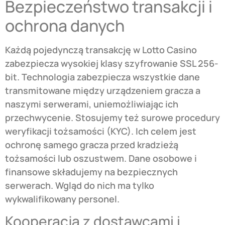
Bezpieczeństwo transakcji i
ochrona danych
Każdą pojedynczą transakcję w Lotto Casino
zabezpiecza wysokiej klasy szyfrowanie SSL 256-
bit. Technologia zabezpiecza wszystkie dane
transmitowane między urządzeniem gracza a
naszymi serwerami, uniemożliwiając ich
przechwycenie. Stosujemy też surowe procedury
weryfikacji tożsamości (KYC). Ich celem jest
ochronę samego gracza przed kradzieżą
tożsamości lub oszustwem. Dane osobowe i
finansowe składujemy na bezpiecznych
serwerach. Wgląd do nich ma tylko
wykwalifikowany personel.
Kooperacja z dostawcami i