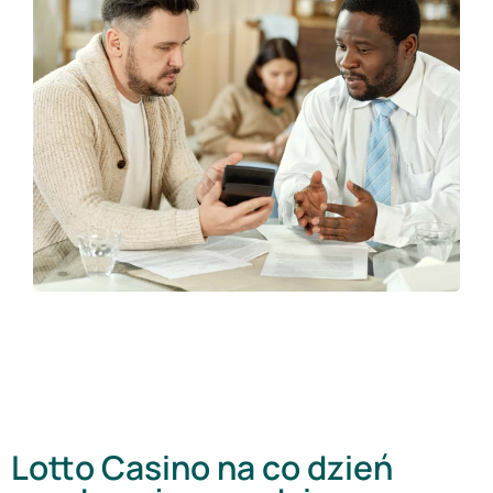
Lotto Casino na co dzień