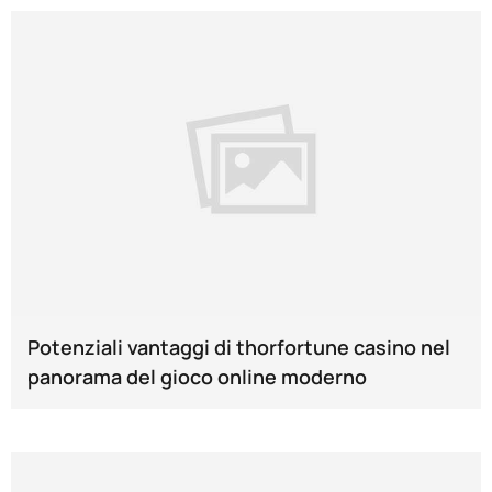
Potenziali vantaggi di thorfortune casino nel
panorama del gioco online moderno