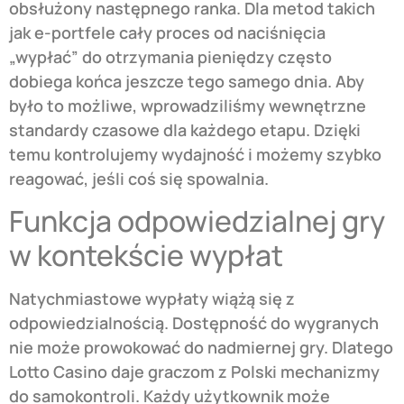
obsłużony następnego ranka. Dla metod takich
jak e-portfele cały proces od naciśnięcia
„wypłać” do otrzymania pieniędzy często
dobiega końca jeszcze tego samego dnia. Aby
było to możliwe, wprowadziliśmy wewnętrzne
standardy czasowe dla każdego etapu. Dzięki
temu kontrolujemy wydajność i możemy szybko
reagować, jeśli coś się spowalnia.
Funkcja odpowiedzialnej gry
w kontekście wypłat
Natychmiastowe wypłaty wiążą się z
odpowiedzialnością. Dostępność do wygranych
nie może prowokować do nadmiernej gry. Dlatego
Lotto Casino daje graczom z Polski mechanizmy
do samokontroli. Każdy użytkownik może