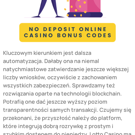
Kluczowym kierunkiem jest dalsza
automatyzacja. Dałaby ona na niemal
natychmiastowe zatwierdzanie jeszcze większej
liczby wniosków, oczywiście z zachowaniem
wszystkich zabezpieczeń. Sprawdzamy też
rozwiązania oparte na technologii blockchain.
Potrafią one dać jeszcze wyższy poziom
transparentności samych transakcji. Czujemy się
przekonani, że przyszłość należy do platform,
które integrują dobrą rozrywkę z prostym i
szybkim dostępem do pieniędzy. Lotto Casino ma