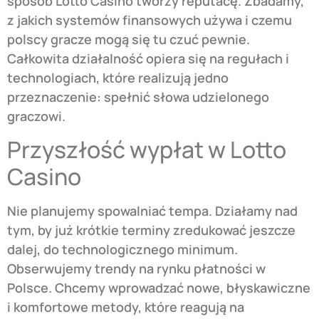
sposób Lotto Casino tworzy reputacę. Zbadamy,
z jakich systemów finansowych używa i czemu
polscy gracze mogą się tu czuć pewnie.
Całkowita działalność opiera się na regułach i
technologiach, które realizują jedno
przeznaczenie: spełnić słowa udzielonego
graczowi.
Przyszłość wypłat w Lotto
Casino
Nie planujemy spowalniać tempa. Działamy nad
tym, by już krótkie terminy zredukować jeszcze
dalej, do technologicznego minimum.
Obserwujemy trendy na rynku płatności w
Polsce. Chcemy wprowadzać nowe, błyskawiczne
i komfortowe metody, które reagują na