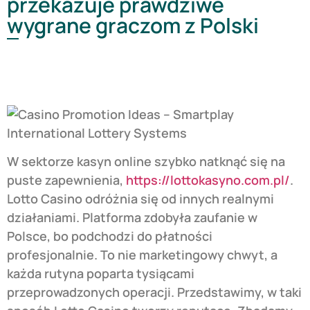
przekazuje prawdziwe
wygrane graczom z Polski
W sektorze kasyn online szybko natknąć się na
puste zapewnienia,
https://lottokasyno.com.pl/
.
Lotto Casino odróżnia się od innych realnymi
działaniami. Platforma zdobyła zaufanie w
Polsce, bo podchodzi do płatności
profesjonalnie. To nie marketingowy chwyt, a
każda rutyna poparta tysiącami
przeprowadzonych operacji. Przedstawimy, w taki