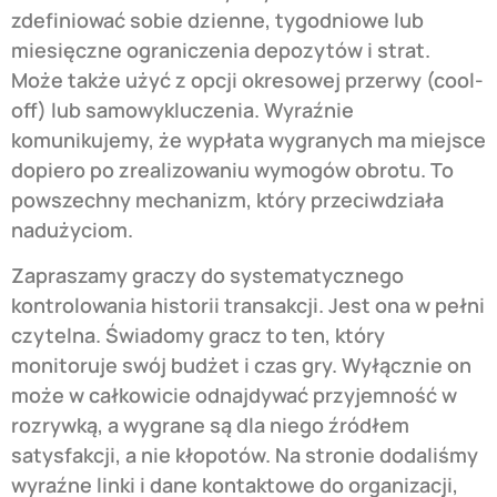
zdefiniować sobie dzienne, tygodniowe lub
miesięczne ograniczenia depozytów i strat.
Może także użyć z opcji okresowej przerwy (cool-
off) lub samowykluczenia. Wyraźnie
komunikujemy, że wypłata wygranych ma miejsce
dopiero po zrealizowaniu wymogów obrotu. To
powszechny mechanizm, który przeciwdziała
nadużyciom.
Zapraszamy graczy do systematycznego
kontrolowania historii transakcji. Jest ona w pełni
czytelna. Świadomy gracz to ten, który
monitoruje swój budżet i czas gry. Wyłącznie on
może w całkowicie odnajdywać przyjemność w
rozrywką, a wygrane są dla niego źródłem
satysfakcji, a nie kłopotów. Na stronie dodaliśmy
wyraźne linki i dane kontaktowe do organizacji,