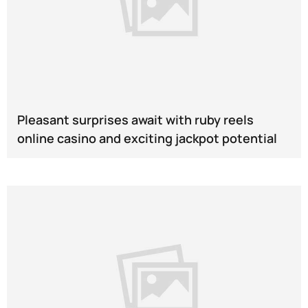
Pleasant surprises await with ruby reels
online casino and exciting jackpot potential