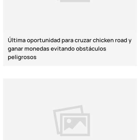
Última oportunidad para cruzar chicken road y
ganar monedas evitando obstáculos
peligrosos