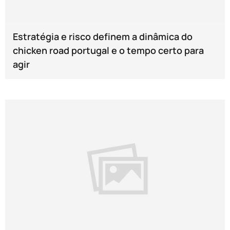
Estratégia e risco definem a dinâmica do
chicken road portugal e o tempo certo para
agir