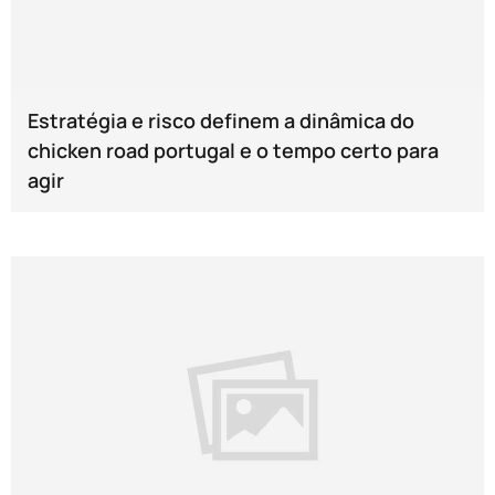
Estratégia e risco definem a dinâmica do
chicken road portugal e o tempo certo para
agir