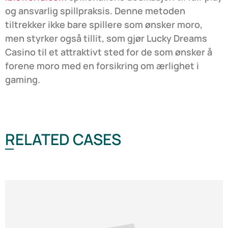
og ansvarlig spillpraksis. Denne metoden
tiltrekker ikke bare spillere som ønsker moro,
men styrker også tillit, som gjør Lucky Dreams
Casino til et attraktivt sted for de som ønsker å
forene moro med en forsikring om ærlighet i
gaming.
RELATED CASES