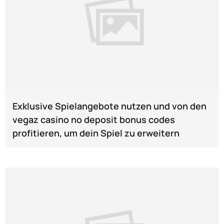
Exklusive Spielangebote nutzen und von den
vegaz casino no deposit bonus codes
profitieren, um dein Spiel zu erweitern