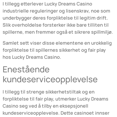
I tillegg etterlever Lucky Dreams Casino
industrielle reguleringer og lisenskrav, noe som
underbygger deres forpliktelse til legitim drift.
Slik overholdelse forsterker ikke bare tilliten til
spillerne, men fremmer også et sikrere spillmiljø.
Samlet sett viser disse elementene en urokkelig
forpliktelse til spillernes sikkerhet og fair play
hos Lucky Dreams Casino.
Enestående
kundeserviceopplevelse
I tillegg til strenge sikkerhetstiltak og en
forpliktelse til fair play, utmerker Lucky Dreams
Casino seg ved å tilby en eksepsjonell
kundeserviceopplevelse. Dette casinoet innser