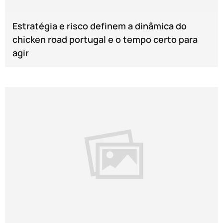
Estratégia e risco definem a dinâmica do
chicken road portugal e o tempo certo para
agir