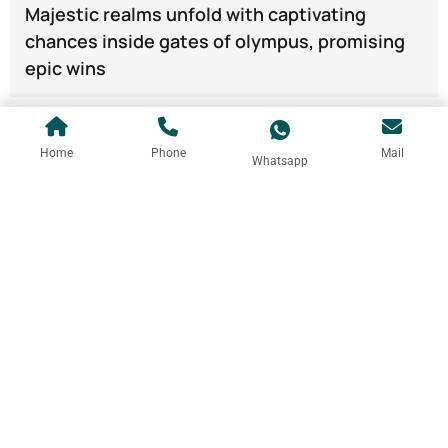
Majestic realms unfold with captivating
chances inside gates of olympus, promising
epic wins
Home
Phone
Mail
Whatsapp