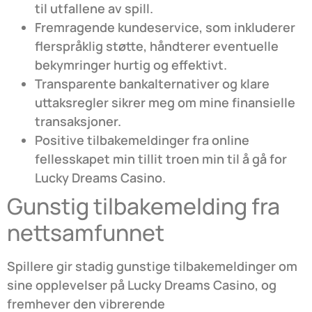
til utfallene av spill.
Fremragende kundeservice, som inkluderer
flerspråklig støtte, håndterer eventuelle
bekymringer hurtig og effektivt.
Transparente bankalternativer og klare
uttaksregler sikrer meg om mine finansielle
transaksjoner.
Positive tilbakemeldinger fra online
fellesskapet min tillit troen min til å gå for
Lucky Dreams Casino.
Gunstig tilbakemelding fra
nettsamfunnet
Spillere gir stadig gunstige tilbakemeldinger om
sine opplevelser på Lucky Dreams Casino, og
fremhever den vibrerende