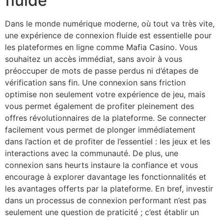
fluide
Dans le monde numérique moderne, où tout va très vite,
une expérience de connexion fluide est essentielle pour
les plateformes en ligne comme Mafia Casino. Vous
souhaitez un accès immédiat, sans avoir à vous
préoccuper de mots de passe perdus ni d’étapes de
vérification sans fin. Une connexion sans friction
optimise non seulement votre expérience de jeu, mais
vous permet également de profiter pleinement des
offres révolutionnaires de la plateforme. Se connecter
facilement vous permet de plonger immédiatement
dans l’action et de profiter de l’essentiel : les jeux et les
interactions avec la communauté. De plus, une
connexion sans heurts instaure la confiance et vous
encourage à explorer davantage les fonctionnalités et
les avantages offerts par la plateforme. En bref, investir
dans un processus de connexion performant n’est pas
seulement une question de praticité ; c’est établir un