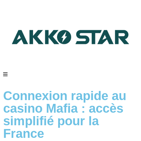
Connexion rapide au
casino Mafia : accès
simplifié pour la
France