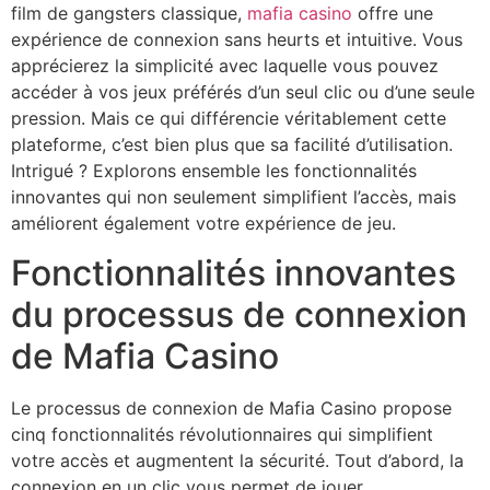
film de gangsters classique,
mafia casino
offre une
expérience de connexion sans heurts et intuitive. Vous
apprécierez la simplicité avec laquelle vous pouvez
accéder à vos jeux préférés d’un seul clic ou d’une seule
pression. Mais ce qui différencie véritablement cette
plateforme, c’est bien plus que sa facilité d’utilisation.
Intrigué ? Explorons ensemble les fonctionnalités
innovantes qui non seulement simplifient l’accès, mais
améliorent également votre expérience de jeu.
Fonctionnalités innovantes
du processus de connexion
de Mafia Casino
Le processus de connexion de Mafia Casino propose
cinq fonctionnalités révolutionnaires qui simplifient
votre accès et augmentent la sécurité. Tout d’abord, la
connexion en un clic vous permet de jouer