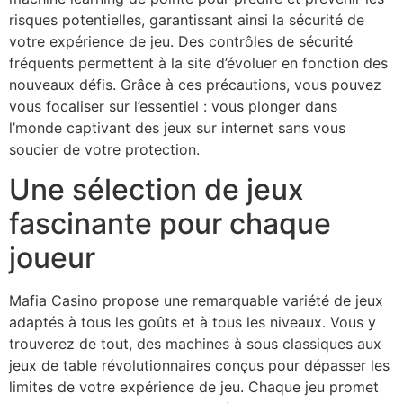
risques potentielles, garantissant ainsi la sécurité de
votre expérience de jeu. Des contrôles de sécurité
fréquents permettent à la site d’évoluer en fonction des
nouveaux défis. Grâce à ces précautions, vous pouvez
vous focaliser sur l’essentiel : vous plonger dans
l’monde captivant des jeux sur internet sans vous
soucier de votre protection.
Une sélection de jeux
fascinante pour chaque
joueur
Mafia Casino propose une remarquable variété de jeux
adaptés à tous les goûts et à tous les niveaux. Vous y
trouverez de tout, des machines à sous classiques aux
jeux de table révolutionnaires conçus pour dépasser les
limites de votre expérience de jeu. Chaque jeu promet