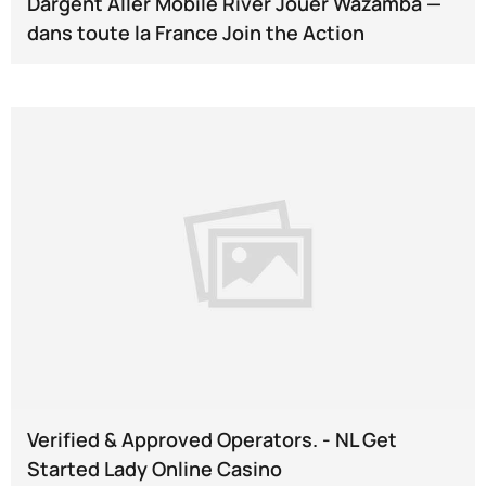
Dargent Aller Mobile River Jouer Wazamba —
dans toute la France Join the Action
Verified & Approved Operators. - NL Get
Started Lady Online Casino