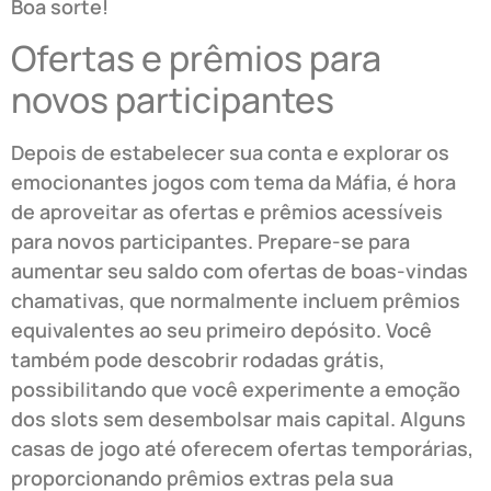
Boa sorte!
Ofertas e prêmios para
novos participantes
Depois de estabelecer sua conta e explorar os
emocionantes jogos com tema da Máfia, é hora
de aproveitar as ofertas e prêmios acessíveis
para novos participantes. Prepare-se para
aumentar seu saldo com ofertas de boas-vindas
chamativas, que normalmente incluem prêmios
equivalentes ao seu primeiro depósito. Você
também pode descobrir rodadas grátis,
possibilitando que você experimente a emoção
dos slots sem desembolsar mais capital. Alguns
casas de jogo até oferecem ofertas temporárias,
proporcionando prêmios extras pela sua