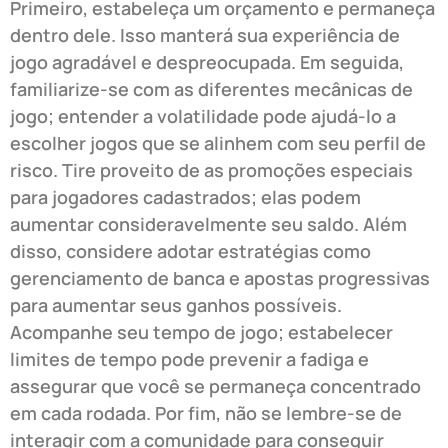
Primeiro, estabeleça um orçamento e permaneça
dentro dele. Isso manterá sua experiência de
jogo agradável e despreocupada. Em seguida,
familiarize-se com as diferentes mecânicas de
jogo; entender a volatilidade pode ajudá-lo a
escolher jogos que se alinhem com seu perfil de
risco. Tire proveito de as promoções especiais
para jogadores cadastrados; elas podem
aumentar consideravelmente seu saldo. Além
disso, considere adotar estratégias como
gerenciamento de banca e apostas progressivas
para aumentar seus ganhos possíveis.
Acompanhe seu tempo de jogo; estabelecer
limites de tempo pode prevenir a fadiga e
assegurar que você se permaneça concentrado
em cada rodada. Por fim, não se lembre-se de
interagir com a comunidade para conseguir