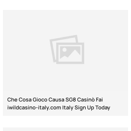
Che Cosa Gioco Causa SG8 Casinò Fai
iwildcasino-italy.com Italy Sign Up Today