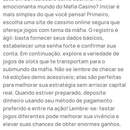
emocionante mundo do Mafia Casino? Iniciar é
mais simples do que você pensa! Primeiro,
escolha uma site de cassino online segura que
ofereça jogos com tema da máfia. O registro é
ágil: basta fornecer seus dados básicos,
estabelecer uma senha forte e confirmar sua
conta. Em continuação, explore a variedade de
jogos de slots que te transportam para o
submundo da máfia. Não se lembre de checar se
há edições demo acessíveis; elas são perfeitas
para melhorar sua estratégia sem arriscar capital
real. Quando estiver preparado, deposite
dinheiro usando seu método de pagamento
preferido e entre na ação! Lembre-se: testar
jogos diferentes pode melhorar sua vivência e
elevar suas chances de obter enormes ganhos.