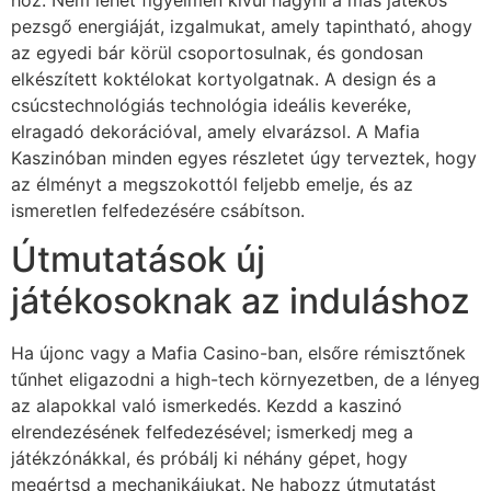
pezsgő energiáját, izgalmukat, amely tapintható, ahogy
az egyedi bár körül csoportosulnak, és gondosan
elkészített koktélokat kortyolgatnak. A design és a
csúcstechnológiás technológia ideális keveréke,
elragadó dekorációval, amely elvarázsol. A Mafia
Kaszinóban minden egyes részletet úgy terveztek, hogy
az élményt a megszokottól feljebb emelje, és az
ismeretlen felfedezésére csábítson.
Útmutatások új
játékosoknak az induláshoz
Ha újonc vagy a Mafia Casino-ban, elsőre rémisztőnek
tűnhet eligazodni a high-tech környezetben, de a lényeg
az alapokkal való ismerkedés. Kezdd a kaszinó
elrendezésének felfedezésével; ismerkedj meg a
játékzónákkal, és próbálj ki néhány gépet, hogy
megértsd a mechanikájukat. Ne habozz útmutatást