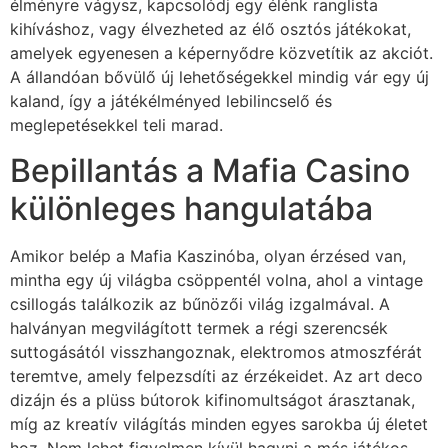
élményre vágysz, kapcsolódj egy élénk ranglista
kihíváshoz, vagy élvezheted az élő osztós játékokat,
amelyek egyenesen a képernyődre közvetítik az akciót.
A állandóan bővülő új lehetőségekkel mindig vár egy új
kaland, így a játékélményed lebilincselő és
meglepetésekkel teli marad.
Bepillantás a Mafia Casino
különleges hangulatába
Amikor belép a Mafia Kaszinóba, olyan érzésed van,
mintha egy új világba csöppentél volna, ahol a vintage
csillogás találkozik az bűnözői világ izgalmával. A
halványan megvilágított termek a régi szerencsék
suttogásától visszhangoznak, elektromos atmoszférát
teremtve, amely felpezsdíti az érzékeidet. Az art deco
dizájn és a plüss bútorok kifinomultságot árasztanak,
míg az kreatív világítás minden egyes sarokba új életet
hoz. Nem lehet figyelmen kívül hagyni a más játékos