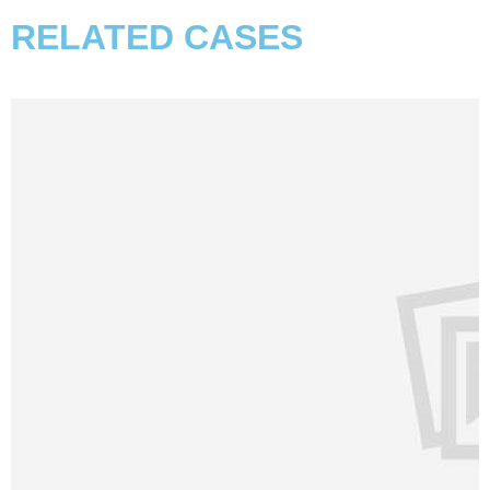
RELATED CASES