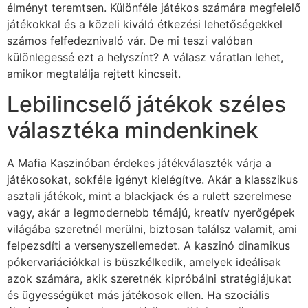
élményt teremtsen. Különféle játékos számára megfelelő
játékokkal és a közeli kiváló étkezési lehetőségekkel
számos felfedeznivaló vár. De mi teszi valóban
különlegessé ezt a helyszínt? A válasz váratlan lehet,
amikor megtalálja rejtett kincseit.
Lebilincselő játékok széles
választéka mindenkinek
A Mafia Kaszinóban érdekes játékválaszték várja a
játékosokat, sokféle igényt kielégítve. Akár a klasszikus
asztali játékok, mint a blackjack és a rulett szerelmese
vagy, akár a legmodernebb témájú, kreatív nyerőgépek
világába szeretnél merülni, biztosan találsz valamit, ami
felpezsdíti a versenyszellemedet. A kaszinó dinamikus
pókervariációkkal is büszkélkedik, amelyek ideálisak
azok számára, akik szeretnék kipróbálni stratégiájukat
és ügyességüket más játékosok ellen. Ha szociális