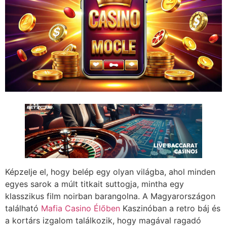
Képzelje el, hogy belép egy olyan világba, ahol minden
egyes sarok a múlt titkait suttogja, mintha egy
klasszikus film noirban barangolna. A Magyarországon
található
Mafia Casino Élőben
Kaszinóban a retro báj és
a kortárs izgalom találkozik, hogy magával ragadó