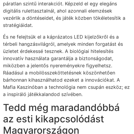
páratlan szintű interakciót. Képzeld el egy elegáns
digitális rulettasztalnál, ahol azonnali elemzések
vezérlik a döntéseidet, és játék közben tökéletesítik a
stratégiáidat.
És ne felejtsük el a káprázatos LED kijelzőkről és a
térbeli hangzásvilágról, amelyek minden forgatást és
üzletet érdekessé tesznek. A biológiai hitelesítés
innovatív használata garantálja a biztonságodat,
miközben a jelentős nyereményekre figyelhetsz.
Ráadásul a mobilösszeköttetésnek köszönhetően
bárhonnan kihasználhatod ezeket a innovációkat. A
Mafia Kaszinóban a technológia nem csupán eszköz; ez
a inspiráló játékkalandod szívében.
Tedd még maradandóbbá
az esti kikapcsolódást
Magyarországon