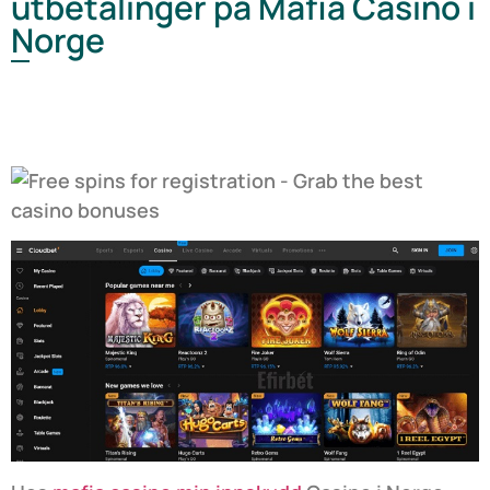
utbetalinger på Mafia Casino i
Norge