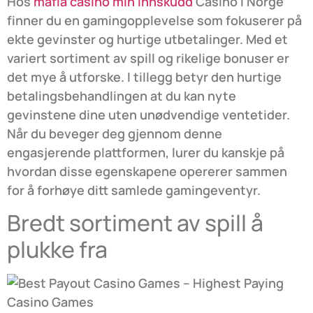
Hos
mafia casino min innskudd
Casino i Norge
finner du en gamingopplevelse som fokuserer på
ekte gevinster og hurtige utbetalinger. Med et
variert sortiment av spill og rikelige bonuser er
det mye å utforske. I tillegg betyr den hurtige
betalingsbehandlingen at du kan nyte
gevinstene dine uten unødvendige ventetider.
Når du beveger deg gjennom denne
engasjerende plattformen, lurer du kanskje på
hvordan disse egenskapene opererer sammen
for å forhøye ditt samlede gamingeventyr.
Bredt sortiment av spill å
plukke fra