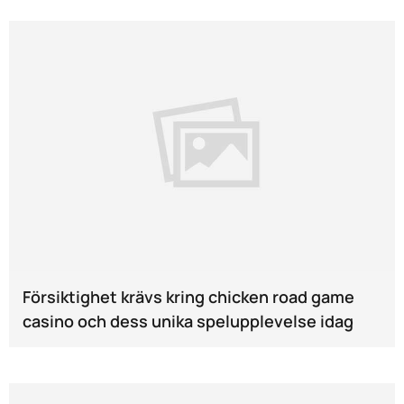
Försiktighet krävs kring chicken road game
casino och dess unika spelupplevelse idag