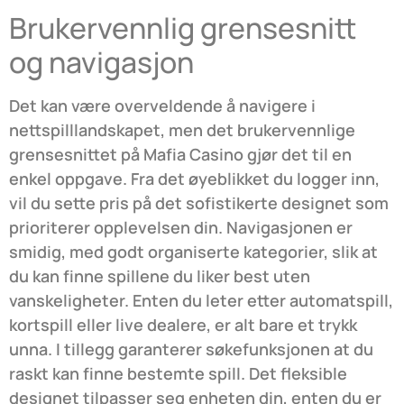
Brukervennlig grensesnitt
og navigasjon
Det kan være overveldende å navigere i
nettspilllandskapet, men det brukervennlige
grensesnittet på Mafia Casino gjør det til en
enkel oppgave. Fra det øyeblikket du logger inn,
vil du sette pris på det sofistikerte designet som
prioriterer opplevelsen din. Navigasjonen er
smidig, med godt organiserte kategorier, slik at
du kan finne spillene du liker best uten
vanskeligheter. Enten du leter etter automatspill,
kortspill eller live dealere, er alt bare et trykk
unna. I tillegg garanterer søkefunksjonen at du
raskt kan finne bestemte spill. Det fleksible
designet tilpasser seg enheten din, enten du er