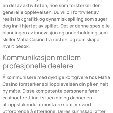
en del av aktiviteten, noe som forsterker den
generelle opplevelsen. Du vil bli fortryllet av
realistisk grafikk og dynamisk spilling som suger
deg inn i hjertet av spillet. Det er denne spesielle
blandingen av innovasjon og underholdning som
skiller Mafia Casino fra resten, og som skaper
hvert besøk.
Kommunikasjon mellom
profesjonelle dealere
Å kommunisere med dyktige kortgivere hos Mafia
Casino forsterker spillopplevelsen din på en helt
ny måte. Disse kompetente personene fører
casinoet rett inn i stuen din og danner en
altoppslukende atmosfære som er svært
utfordrende å etterligne. Deres kunnskap løfter