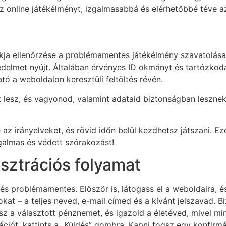
z online játékélményt, izgalmasabbá és elérhetőbbé téve az
iókja ellenőrzése a problémamentes játékélmény szavatolás
védelmet nyújt. Általában érvényes ID okmányt és tartózkod
ó a weboldalon keresztüli feltöltés révén.
tt lesz, és vagyonod, valamint adataid biztonságban leszn
 az irányelveket, és rövid időn belül kezdhetsz játszani. Ez
zgalmas és védett szórakozást!
isztrációs folyamat
s problémamentes. Először is, látogass el a weboldalra, és
okat – a teljes neved, e-mail címed és a kívánt jelszavad. 
sz a választott pénznemet, és igazold a életéved, mivel mi
ciót, kattints a „Küldés” gombra. Kapni fogsz egy konfirmá