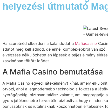
helyezési útmutató Ma
Ha szeretnéd elkezdeni a kalandodat a
Mafiacasino
Casin
adatot meg kell adnod, de ennél komplexebbről van szó, mi
elvégzése nélkülözhetetlen lépések a teljes élmény elér
kaszinóban töltött idődet.
A Mafia Casino bemutatása
A Mafia Casino egyedi játékélményt kínál, amely elkülöníti
ötvözi, ahol a legmodernebb technológia fokozza a játékél
nyerőgépekig, biztosan találsz valamit, ami megragadja a
gyors játékmenetre tervezték, biztosítva, hogy minden k
bónuszoknak és jutalmaknak köszönhetően értékesnek fog