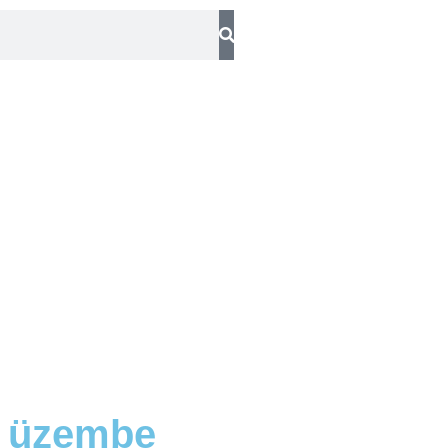
d üzembe