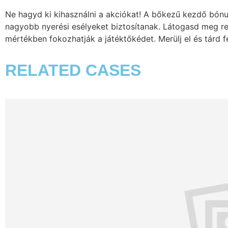
Ne hagyd ki kihasználni a akciókat! A bőkezű kezdő bónus
nagyobb nyerési esélyeket biztosítanak. Látogasd meg re
mértékben fokozhatják a játéktőkédet. Merülj el és tárd f
RELATED CASES