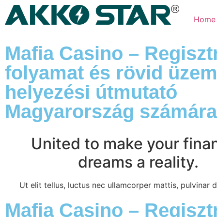
Home
Mafia Casino – Regiszt
folyamat és rövid üze
helyezési útmutató
Magyarország számára
United to make your finan
dreams a reality.
Ut elit tellus, luctus nec ullamcorper mattis, pulvinar 
Mafia Casino – Regiszt