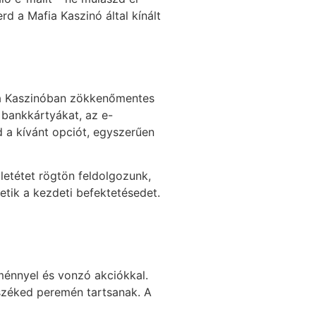
d a Mafia Kaszinó által kínált
fia Kaszinóban zökkenőmentes
a bankkártyákat, az e-
d a kívánt opciót, egyszerűen
letétet rögtön feldolgozunk,
etik a kezdeti befektetésedet.
ménnyel és vonzó akciókkal.
 széked peremén tartsanak. A