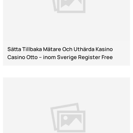
Sätta Tillbaka Mätare Och Uthärda Kasino
Casino Otto – inom Sverige Register Free