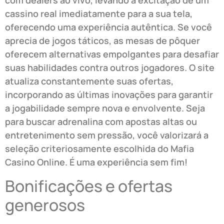
com dealers ao vivo, levando a excitação de um
cassino real imediatamente para a sua tela,
oferecendo uma experiência autêntica. Se você
aprecia de jogos táticos, as mesas de pôquer
oferecem alternativas empolgantes para desafiar
suas habilidades contra outros jogadores. O site
atualiza constantemente suas ofertas,
incorporando as últimas inovações para garantir
a jogabilidade sempre nova e envolvente. Seja
para buscar adrenalina com apostas altas ou
entretenimento sem pressão, você valorizará a
seleção criteriosamente escolhida do Mafia
Casino Online. É uma experiência sem fim!
Bonificações e ofertas
generosos