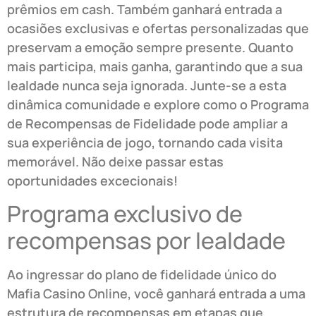
prêmios em cash. Também ganhará entrada a
ocasiões exclusivas e ofertas personalizadas que
preservam a emoção sempre presente. Quanto
mais participa, mais ganha, garantindo que a sua
lealdade nunca seja ignorada. Junte-se a esta
dinâmica comunidade e explore como o Programa
de Recompensas de Fidelidade pode ampliar a
sua experiência de jogo, tornando cada visita
memorável. Não deixe passar estas
oportunidades excecionais!
Programa exclusivo de
recompensas por lealdade
Ao ingressar do plano de fidelidade único do
Mafia Casino Online, você ganhará entrada a uma
estrutura de recompensas em etapas que