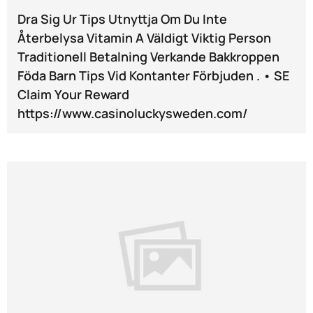
Dra Sig Ur Tips Utnyttja Om Du Inte
Återbelysa Vitamin A Väldigt Viktig Person
Traditionell Betalning Verkande Bakkroppen
Föda Barn Tips Vid Kontanter Förbjuden . • SE
Claim Your Reward
https://www.casinoluckysweden.com/