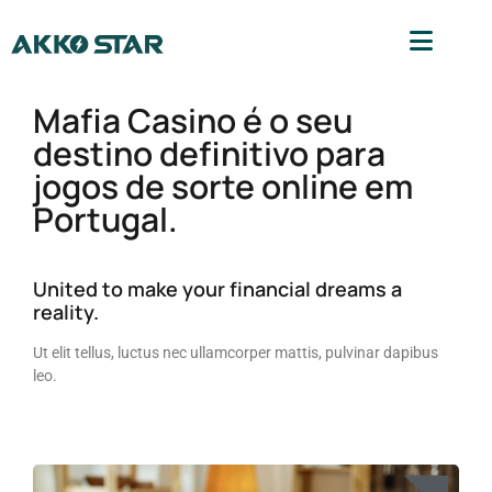
Mafia Casino é o seu
destino definitivo para
jogos de sorte online em
Portugal.
United to make your financial dreams a
reality.
Ut elit tellus, luctus nec ullamcorper mattis, pulvinar dapibus
leo.