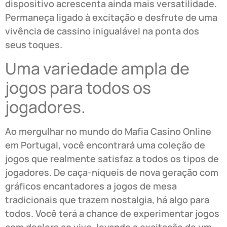
dispositivo acrescenta ainda mais versatilidade.
Permaneça ligado à excitação e desfrute de uma
vivência de cassino inigualável na ponta dos
seus toques.
Uma variedade ampla de
jogos para todos os
jogadores.
Ao mergulhar no mundo do Mafia Casino Online
em Portugal, você encontrará uma coleção de
jogos que realmente satisfaz a todos os tipos de
jogadores. De caça-níqueis de nova geração com
gráficos encantadores a jogos de mesa
tradicionais que trazem nostalgia, há algo para
todos. Você terá a chance de experimentar jogos