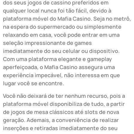
dos seus jogos de cassino preferidos em
qualquer local nunca foi tão fácil, devido à
plataforma móvel do Mafia Casino. Seja no metrô,
na espera do supermercado ou simplesmente
relaxando em casa, você pode entrar em uma
seleção impressionante de games
imediatamente do seu celular ou dispositivo.
Com uma plataforma elegante e gameplay
aperfeiçoada, o Mafia Casino assegura uma
experiência impecável, não interessa em que
lugar você se encontre.
Você não deixará de ter nenhum recurso, pois a
plataforma móvel disponibiliza de tudo, a partir
de jogos de mesa clássicos até slots de nova
geração. Ademais, a conveniência de realizar
inserções e retiradas imediatamente do seu