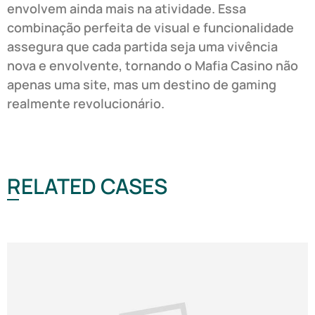
envolvem ainda mais na atividade. Essa
combinação perfeita de visual e funcionalidade
assegura que cada partida seja uma vivência
nova e envolvente, tornando o Mafia Casino não
apenas uma site, mas um destino de gaming
realmente revolucionário.
RELATED CASES