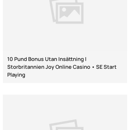
10 Pund Bonus Utan Insättning I
Storbritannien Joy Online Casino • SE Start
Playing