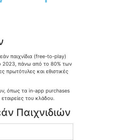
ν
άν παιχνίδια (free-to-play)
το 2023, πάνω από το 80% των
ς πρωτότυλες και εθιστικές
ν, όπως τα in-app purchases
 εταιρείες του κλάδου.
άν Παιχνιδιών