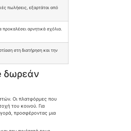
κές πωλήσεις, εξαρτάται από
 προκαλέσει αρνητικά σχόλια.
τίαση στη διατήρηση και την
e δωρεάν
στών. Οι πλατφόρμες που
οχή του κοινού. Για
αγορά, προσφέροντας μια