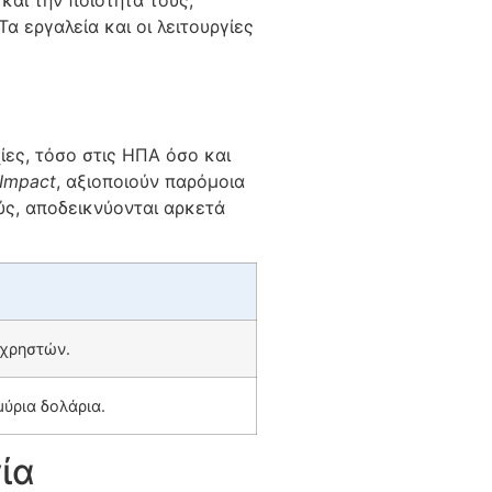
και την ποιότητά τους,
α εργαλεία και οι λειτουργίες
ίες, τόσο στις ΗΠΑ όσο και
 Impact
, αξιοποιούν παρόμοια
ύς, αποδεικνύονται αρκετά
 χρηστών.
ύρια δολάρια.
ία