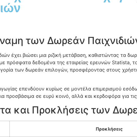
διών
ύναμη των Δωρεάν Παιχνιδιώ
ιών έχει βιώσει μια ριζική μετάβαση, καθιστώντας τα δωρε
με πρόσφατα δεδομένα της εταιρείας ερευνών Statista, 
τηγορία των δωρεάν επιλογών, προσφέροντας στους χρήστε
χαγωγίας επενδύουν κυρίως σε μοντέλα επιμερισμού εσόδω
ια προσβάσιμα σε ευρύ κοινό, αλλά και κερδοφόρα για τις
τα και Προκλήσεις των Δωρε
Προκλήσεις