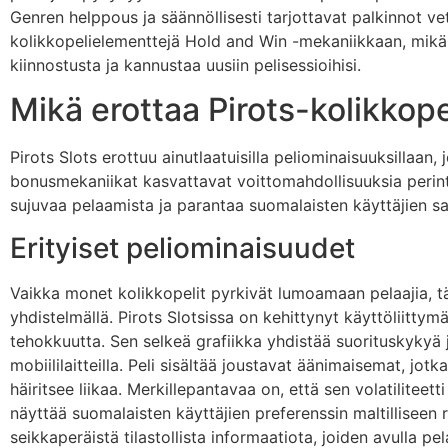
Genren helppous ja säännöllisesti tarjottavat palkinnot vet
kolikkopelielementtejä Hold and Win -mekaniikkaan, mikä 
kiinnostusta ja kannustaa uusiin pelisessioihisi.
Mikä erottaa Pirots-kolikkope
Pirots Slots erottuu ainutlaatuisilla peliominaisuuksillaan,
bonusmekaniikat kasvattavat voittomahdollisuuksia perinte
sujuvaa pelaamista ja parantaa suomalaisten käyttäjien s
Erityiset peliominaisuudet
Vaikka monet kolikkopelit pyrkivät lumoamaan pelaajia, 
yhdistelmällä. Pirots Slotsissa on kehittynyt käyttöliittymä
tehokkuutta. Sen selkeä grafiikka yhdistää suorituskykyä 
mobiililaitteilla. Peli sisältää joustavat äänimaisemat, jot
häiritsee liikaa. Merkillepantavaa on, että sen volatilitee
näyttää suomalaisten käyttäjien preferenssin maltilliseen 
seikkaperäistä tilastollista informaatiota, joiden avulla p