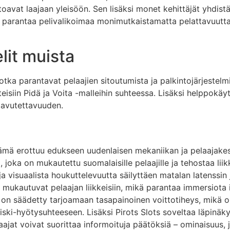
oavat laajaan yleisöön. Sen lisäksi monet kehittäjät yhdistä
parantaa pelivalikoimaa monimutkaistamatta pelattavuutta.
lit muista
 jotka parantavat pelaajien sitoutumista ja palkintojärjestelm
isiin Pidä ja Voita -malleihin suhteessa. Lisäksi helppokäyt
aavutettavuuden.
tämä erottuu edukseen uudenlaisen mekaniikan ja pelaajakes
, joka on mukautettu suomalaisille pelaajille ja tehostaa lii
ja visuaalista houkuttelevuutta säilyttäen matalan latenssin
ka mukautuvat pelaajan liikkeisiin, mikä parantaa immersiota 
tti on säädetty tarjoamaan tasapainoinen voittotiheys, mikä o
riski-hyötysuhteeseen. Lisäksi Pirots Slots soveltaa läpinäky
elaajat voivat suorittaa informoituja päätöksiä – ominaisuus,