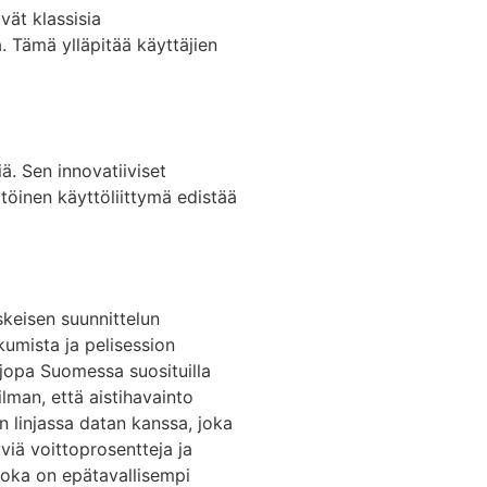
vät klassisia
 Tämä ylläpitää käyttäjien
iä. Sen innovatiiviset
töinen käyttöliittymä edistää
keisen suunnittelun
kkumista ja pelisession
 jopa Suomessa suosituilla
ilman, että aistihavainto
n linjassa datan kanssa, joka
viä voittoprosentteja ja
 joka on epätavallisempi