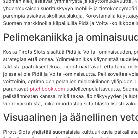
suomen kieli, lisäävät ymmärrystä ja käyttömukavuutta. Kä
yhdenmukaisen suorituskyvyn mobiili- ja tietokoneympäri
parempia asiakasuskollisuuslukuja. Korostamalla käyttäjäys
Suomen markkinoilla kilpailluilla Pidä ja Voita -kolikkopeli
Pelimekaniikka ja ominaisuu
Koska Pirots Slots sisältää Pidä ja Voita -ominaisuuden,
strategiaa että onnea. Ydinmekaniikka käynnistää uudellee
taktista päätöksentekoa. Tiedot näyttävät, että tämä meka
joissa ei ole Pidä ja Voita -ominaisuutta. Peli soveltaa vola
voittoihin, optimoiden pelaajien mielenkiinnon ylläpidon. 
parantavat
pitchbook.com
uudelleenpelattavuutta. Suomala
pelisäännösten kanssa, mikä takaa läpinäkyvyyden ja luot
vuorovaikutusta, mikä muodostaa siitä tilastollisesti vak
Visuaalinen ja äänellinen vet
Pirots Slots yhdistää suomalaisia kulttuurikuvia paikalliste