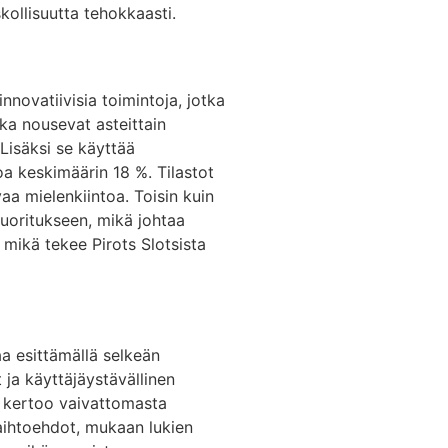
kollisuutta tehokkaasti.
nnovatiivisia toimintoja, jotka
otka nousevat asteittain
 Lisäksi se käyttää
oa keskimäärin 18 %. Tilastot
aa mielenkiintoa. Toisin kuin
 suoritukseen, mikä johtaa
mikä tekee Pirots Slotsista
a esittämällä selkeän
 ja käyttäjäystävällinen
a kertoo vaivattomasta
ivaihtoehdot, mukaan lukien