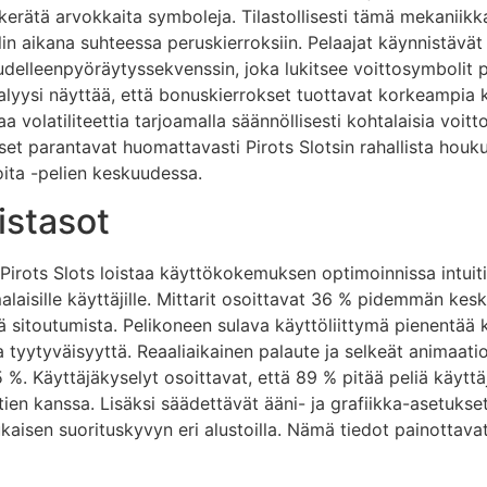
kerätä arvokkaita symboleja. Tilastollisesti tämä mekaniik
in aikana suhteessa peruskierroksiin. Pelaajat käynnistävät
udelleenpyöräytyssekvenssin, joka lukitsee voittosymbolit pai
lyysi näyttää, että bonuskierrokset tuottavat korkeampia ke
volatiliteettia tarjoamalla säännöllisesti kohtalaisia voitto
kset parantavat huomattavasti Pirots Slotsin rahallista houk
oita -pelien keskuudessa.
istasot
 Pirots Slots loistaa käyttökokemuksen optimoinnissa intuiti
malaisille käyttäjille. Mittarit osoittavat 36 % pidemmän ke
ä sitoutumista. Pelikoneen sulava käyttöliittymä pienentää k
yytyväisyyttä. Reaaliaikainen palaute ja selkeät animaatiot
%. Käyttäjäkyselyt osoittavat, että 89 % pitää peliä käyttäj
tien kanssa. Lisäksi säädettävät ääni- ja grafiikka-asetuks
aisen suorituskyvyn eri alustoilla. Nämä tiedot painottavat P