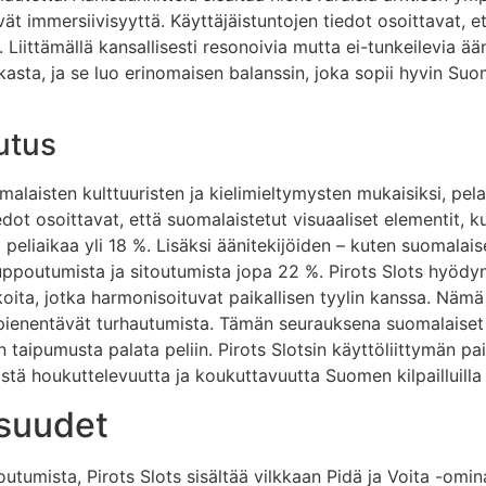
t immersiivisyyttä. Käyttäjäistuntojen tiedot osoittavat, e
iittämällä kansallisesti resonoivia mutta ei-tunkeilevia ään
akasta, ja se luo erinomaisen balanssin, joka sopii hyvin Su
utus
omalaisten kulttuuristen ja kielimieltymysten mukaisiksi, pel
dot osoittavat, että suomalaistetut visuaaliset elementit, 
 peliaikaa yli 18 %. Lisäksi äänitekijöiden – kuten suomalais
poutumista ja sitoutumista jopa 22 %. Pirots Slots hyödynt
ikoita, jotka harmonisoituvat paikallisen tyylin kanssa. Nä
 pienentävät turhautumista. Tämän seurauksena suomalaiset 
aipumusta palata peliin. Pirots Slotsin käyttöliittymän pai
stä houkuttelevuutta ja koukuttavuutta Suomen kilpailluilla 
isuudet
utumista, Pirots Slots sisältää vilkkaan Pidä ja Voita -omin