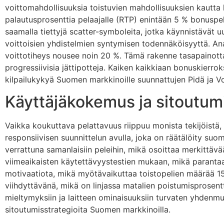
voittomahdollisuuksia toistuvien mahdollisuuksien kautta 
palautusprosenttia pelaajalle (RTP) enintään 5 % bonuspel
saamalla tiettyjä scatter-symboleita, jotka käynnistävät u
voittoisien yhdistelmien syntymisen todennäköisyyttä. Ana
voittotiheys nousee noin 20 %. Tämä rakenne tasapainottaa 
progressiivisia jättipotteja. Kaiken kaikkiaan bonuskierro
kilpailukykyä Suomen markkinoille suunnattujen Pidä ja V
Käyttäjäkokemus ja sitoutum
Vaikka koukuttava pelattavuus riippuu monista tekijöistä,
responsiivisen suunnittelun avulla, joka on räätälöity suo
verrattuna samanlaisiin peleihin, mikä osoittaa merkittävä
viimeaikaisten käytettävyystestien mukaan, mikä parantaa t
motivaatiota, mikä myötävaikuttaa toistopelien määrää 15 
viihdyttävänä, mikä on linjassa matalien poistumisprosent
mieltymyksiin ja laitteen ominaisuuksiin turvaten yhdenmuk
sitoutumisstrategioita Suomen markkinoilla.