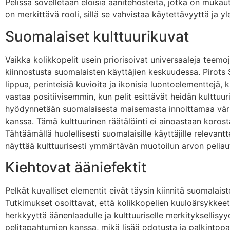
Pelissä sovelletaan eloisia äänitehosteita, jotka on mukaut
on merkittävä rooli, sillä se vahvistaa käytettävyyttä ja y
Suomalaiset kulttuurikuvat
Vaikka kolikkopelit usein priorisoivat universaaleja teemo
kiinnostusta suomalaisten käyttäjien keskuudessa. Pirots
lippua, perinteisiä kuvioita ja ikonisia luontoelementtejä,
vastaa positiivisemmin, kun pelit esittävät heidän kulttuu
hyödynnetään suomalaisesta maisemasta innoittamaa värim
kanssa. Tämä kulttuurinen räätälöinti ei ainoastaan korostaa 
Tähtäämällä huolellisesti suomalaisille käyttäjille relevan
näyttää kulttuurisesti ymmärtävän muotoilun arvon peliau
Kiehtovat ääniefektit
Pelkät kuvalliset elementit eivät täysin kiinnitä suomala
Tutkimukset osoittavat, että kolikkopelien kuuloärsykkeet
herkkyyttä äänenlaadulle ja kulttuuriselle merkityksellisyyd
pelitapahtumien kanssa, mikä lisää odotusta ja palkintopal