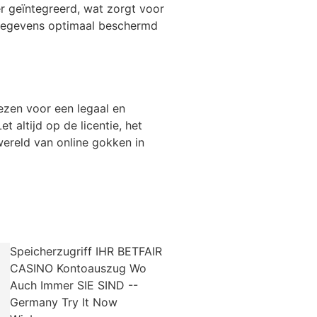
er geïntegreerd, wat zorgt voor
e gegevens optimaal beschermd
ezen voor een legaal en
t altijd op de licentie, het
ereld van online gokken in
Speicherzugriff IHR BETFAIR
CASINO Kontoauszug Wo
Auch Immer SIE SIND --
Germany Try It Now