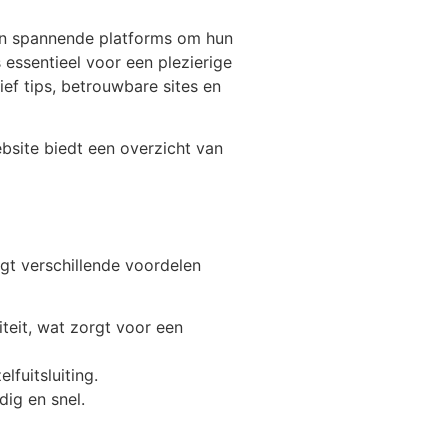
 en spannende platforms om hun
 essentieel voor een plezierige
ief tips, betrouwbare sites en
bsite biedt een overzicht van
ngt verschillende voordelen
teit, wat zorgt voor een
fuitsluiting.
ig en snel.