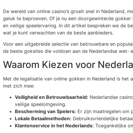
De wereld van online casino’s groeit snel in Nederland,
geluk te beproeven. Of je nu een doorgewinterde gokker be
en veilige speelervaring. In dit artikel bespreken we de b
wat je kunt verwachten van de beste aanbieders.
Voor een uitgebreide selectie van betrouwbare en popula
de beste goksites die voldoen aan de Nederlandse wet- en
Waarom Kiezen voor Nederla
Met de legalisatie van online gokken in Nederland is het 
met zich mee:
Veiligheid en Betrouwbaarheid:
Nederlandse casino’
veilige speelomgeving.
Bescherming van Spelers:
Er zijn maatregelen om p
Lokale Betaalmethoden:
Gebruiksvriendelijke betaa
Klantenservice in het Nederlands:
Toegankelijke on