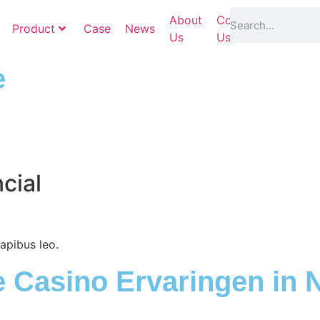
About
Contact
Product
Case
News
Services
Us
Us
e
cial
dapibus leo.
e Casino Ervaringen in 