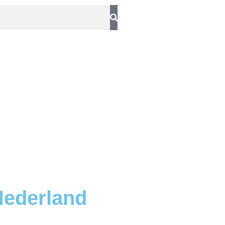
Nederland