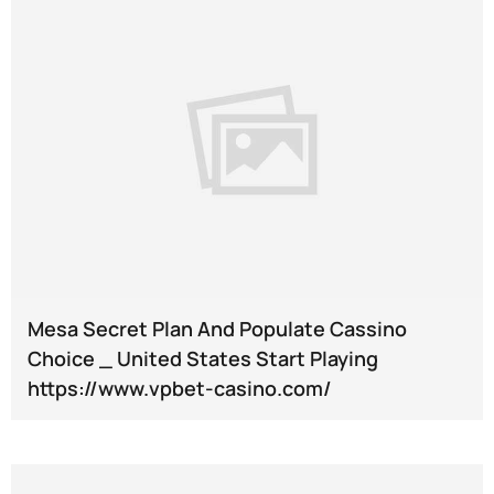
Mesa Secret Plan And Populate Cassino
Choice _ United States Start Playing
https://www.vpbet-casino.com/