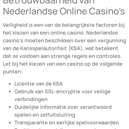
Betrouwbaarheid van
Nederlandse Online Casino’s
Veiligheid is een van de belangrijkste factoren bij
het kiezen van een online casino. Nederlandse
casino’s moeten beschikken over een vergunning
van de Kansspelautoriteit (KSA), wat betekent
dat ze voldoen aan strenge regels en controles.
Let bij het kiezen van een casino op de volgende
punten:
Licentie van de KSA
Gebruik van SSL-encryptie voor veilige
verbindingen
Duidelijke informatie over verantwoord
spelen en zelfuitsluiting
Transparante en eerlijke spelvoorwaarden