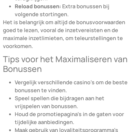
Reload bonussen:
Extra bonussen bij
volgende stortingen.
Het is belangrijk om altijd de bonusvoorwaarden
goed te lezen, vooral de inzetvereisten en de
maximale inzetlimieten, om teleurstellingen te
voorkomen.
Tips voor het Maximaliseren van
Bonussen
Vergelijk verschillende casino’s om de beste
bonussen te vinden.
Speel spellen die bijdragen aan het
vrijspelen van bonussen.
Houd de promotiepagina’s in de gaten voor
tijdelijke aanbiedingen.
Maak gebruik van loyaliteitsprogramma’s