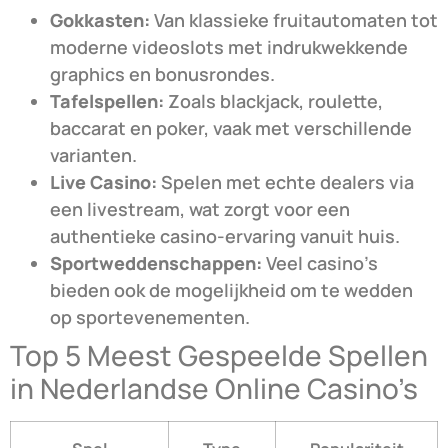
Gokkasten:
Van klassieke fruitautomaten tot
moderne videoslots met indrukwekkende
graphics en bonusrondes.
Tafelspellen:
Zoals blackjack, roulette,
baccarat en poker, vaak met verschillende
varianten.
Live Casino:
Spelen met echte dealers via
een livestream, wat zorgt voor een
authentieke casino-ervaring vanuit huis.
Sportweddenschappen:
Veel casino’s
bieden ook de mogelijkheid om te wedden
op sportevenementen.
Top 5 Meest Gespeelde Spellen
in Nederlandse Online Casino’s