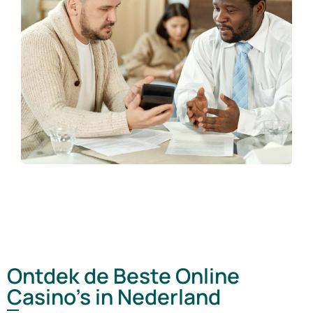
Ontdek de Beste Online
Casino’s in Nederland