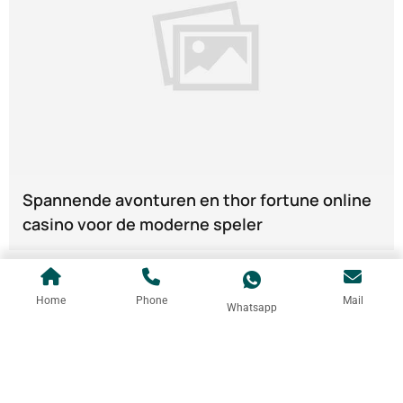
Spannende avonturen en thor fortune online
casino voor de moderne speler
Home
Phone
Mail
Whatsapp