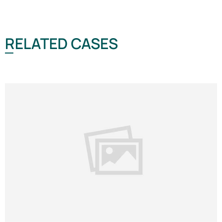
RELATED CASES