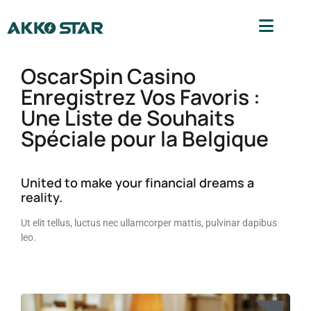
OscarSpin Casino
Enregistrez Vos Favoris :
Une Liste de Souhaits
Spéciale pour la Belgique
United to make your financial dreams a
reality.
Ut elit tellus, luctus nec ullamcorper mattis, pulvinar dapibus
leo.