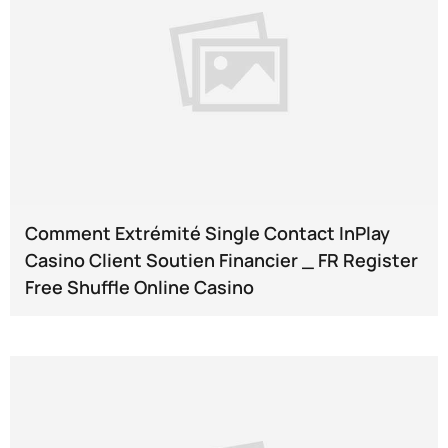
Comment Extrémité Single Contact InPlay
Casino Client Soutien Financier _ FR Register
Free Shuffle Online Casino