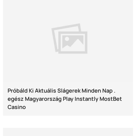
Próbáld Ki Aktuális Slágerek Minden Nap .
egész Magyarország Play Instantly MostBet
Casino