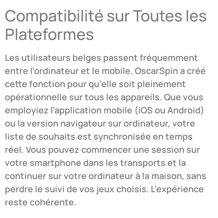
Compatibilité sur Toutes les
Plateformes
Les utilisateurs belges passent fréquemment
entre l’ordinateur et le mobile. OscarSpin a créé
cette fonction pour qu’elle soit pleinement
opérationnelle sur tous les appareils. Que vous
employiez l’application mobile (iOS ou Android)
ou la version navigateur sur ordinateur, votre
liste de souhaits est synchronisée en temps
réel. Vous pouvez commencer une session sur
votre smartphone dans les transports et la
continuer sur votre ordinateur à la maison, sans
perdre le suivi de vos jeux choisis. L’expérience
reste cohérente.