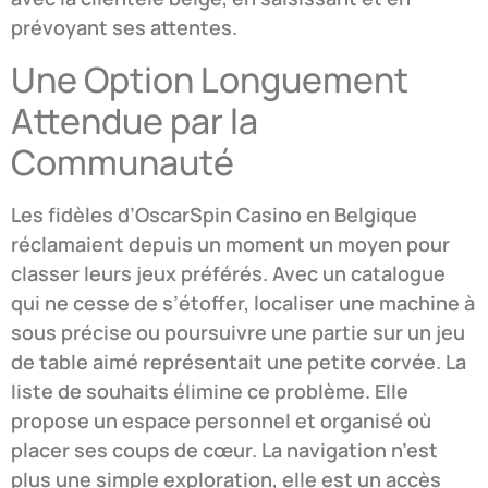
prévoyant ses attentes.
Une Option Longuement
Attendue par la
Communauté
Les fidèles d’OscarSpin Casino en Belgique
réclamaient depuis un moment un moyen pour
classer leurs jeux préférés. Avec un catalogue
qui ne cesse de s’étoffer, localiser une machine à
sous précise ou poursuivre une partie sur un jeu
de table aimé représentait une petite corvée. La
liste de souhaits élimine ce problème. Elle
propose un espace personnel et organisé où
placer ses coups de cœur. La navigation n’est
plus une simple exploration, elle est un accès