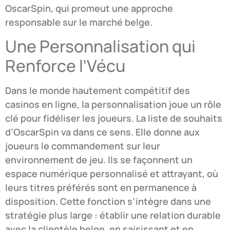
OscarSpin, qui promeut une approche
responsable sur le marché belge.
Une Personnalisation qui
Renforce l’Vécu
Dans le monde hautement compétitif des
casinos en ligne, la personnalisation joue un rôle
clé pour fidéliser les joueurs. La liste de souhaits
d’OscarSpin va dans ce sens. Elle donne aux
joueurs le commandement sur leur
environnement de jeu. Ils se façonnent un
espace numérique personnalisé et attrayant, où
leurs titres préférés sont en permanence à
disposition. Cette fonction s’intègre dans une
stratégie plus large : établir une relation durable
avec la clientèle belge, en saisissant et en