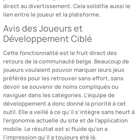
direct au divertissement. Cela solidifie aussi le
lien entre le joueur et la plateforme.
Avis des Joueurs et
Développement Ciblé
Cette fonctionnalité est le fruit direct des
retours de la communauté belge. Beaucoup de
joueurs voulaient pouvoir marquer leurs jeux
préférés pour les retrouver sans effort, sans
devoir se souvenir de noms compliqués ou
naviguer dans les catégories. L’équipe de
développement a donc donné la priorité à cet
outil. Elle a veillé à ce qu’il s’intègre sans heurt à
l’ergonomie actuelle du site et de l’application
mobile. Le résultat est si fluide qu’on a
l’impression qu’il a toujours été là.