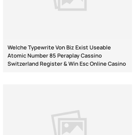
Welche Typewrite Von Biz Exist Useable
Atomic Number 85 Peraplay Cassino
Switzerland Register & Win Esc Online Casino