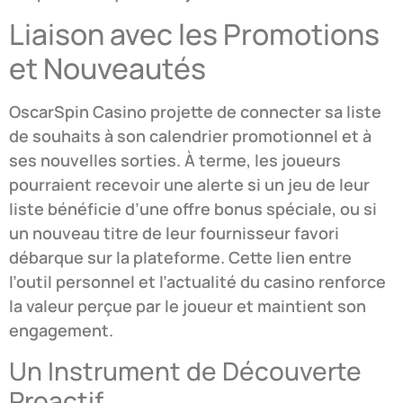
Liaison avec les Promotions
et Nouveautés
OscarSpin Casino projette de connecter sa liste
de souhaits à son calendrier promotionnel et à
ses nouvelles sorties. À terme, les joueurs
pourraient recevoir une alerte si un jeu de leur
liste bénéficie d’une offre bonus spéciale, ou si
un nouveau titre de leur fournisseur favori
débarque sur la plateforme. Cette lien entre
l’outil personnel et l’actualité du casino renforce
la valeur perçue par le joueur et maintient son
engagement.
Un Instrument de Découverte
Proactif