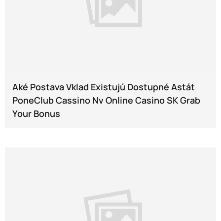
Aké Postava Vklad Existujú Dostupné Astát
PoneClub Cassino Nv Online Casino SK Grab
Your Bonus