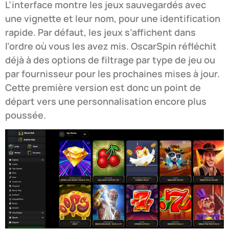
L’interface montre les jeux sauvegardés avec
une vignette et leur nom, pour une identification
rapide. Par défaut, les jeux s’affichent dans
l’ordre où vous les avez mis. OscarSpin réfléchit
déjà à des options de filtrage par type de jeu ou
par fournisseur pour les prochaines mises à jour.
Cette première version est donc un point de
départ vers une personnalisation encore plus
poussée.