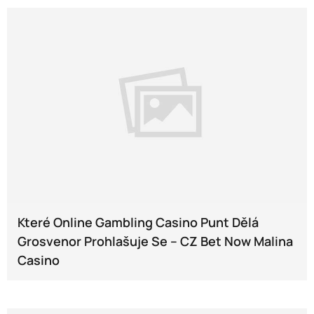
Které Online Gambling Casino Punt Dělá
Grosvenor Prohlašuje Se -- CZ Bet Now Malina
Casino