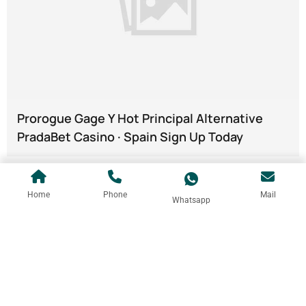
Prorogue Gage Y Hot Principal Alternative
PradaBet Casino · Spain Sign Up Today
Home
Phone
Mail
Whatsapp