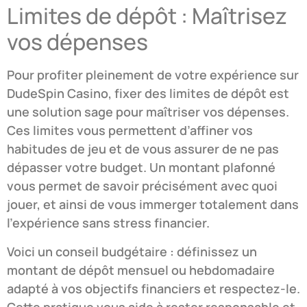
Limites de dépôt : Maîtrisez
vos dépenses
Pour profiter pleinement de votre expérience sur
DudeSpin Casino, fixer des limites de dépôt est
une solution sage pour maîtriser vos dépenses.
Ces limites vous permettent d’affiner vos
habitudes de jeu et de vous assurer de ne pas
dépasser votre budget. Un montant plafonné
vous permet de savoir précisément avec quoi
jouer, et ainsi de vous immerger totalement dans
l’expérience sans stress financier.
Voici un conseil budgétaire : définissez un
montant de dépôt mensuel ou hebdomadaire
adapté à vos objectifs financiers et respectez-le.
Cette pratique vous aide à rester responsable et