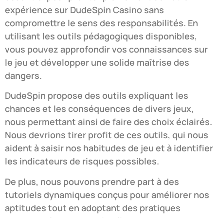
expérience sur DudeSpin Casino sans
compromettre le sens des responsabilités. En
utilisant les outils pédagogiques disponibles,
vous pouvez approfondir vos connaissances sur
le jeu et développer une solide maîtrise des
dangers.
DudeSpin propose des outils expliquant les
chances et les conséquences de divers jeux,
nous permettant ainsi de faire des choix éclairés.
Nous devrions tirer profit de ces outils, qui nous
aident à saisir nos habitudes de jeu et à identifier
les indicateurs de risques possibles.
De plus, nous pouvons prendre part à des
tutoriels dynamiques conçus pour améliorer nos
aptitudes tout en adoptant des pratiques