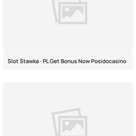
Slot Stawka · PL Get Bonus Now Posidocasino