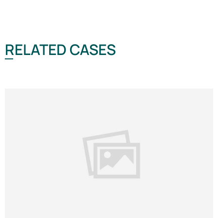
RELATED CASES