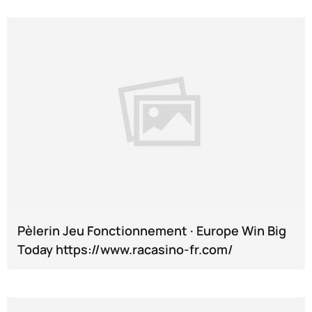
Pèlerin Jeu Fonctionnement · Europe Win Big
Today https://www.racasino-fr.com/