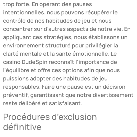
trop forte. En opérant des pauses
intentionnelles, nous pouvons récupérer le
contrôle de nos habitudes de jeu et nous
concentrer sur d’autres aspects de notre vie. En
appliquant ces stratégies, nous établissons un
environnement structuré pour privilégier la
clarté mentale et la santé émotionnelle. Le
casino DudeSpin reconnaît l’importance de
l’équilibre et offre ces options afin que nous
puissions adopter des habitudes de jeu
responsables. Faire une pause est un décision
préventif, garantissant que notre divertissement
reste délibéré et satisfaisant.
Procédures d’exclusion
définitive