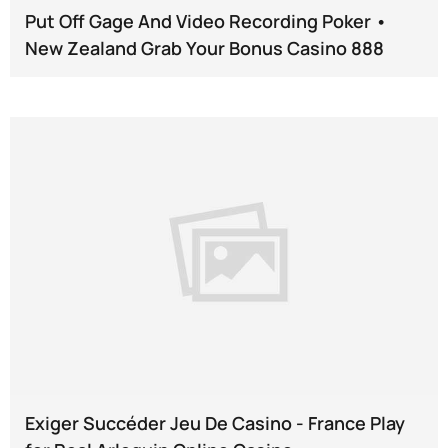
Put Off Gage And Video Recording Poker •
New Zealand Grab Your Bonus Casino 888
Exiger Succéder Jeu De Casino - France Play